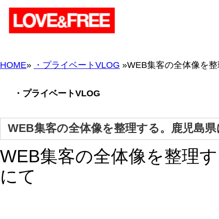
HOME
»
・プライベートVLOG
»WEB集客の全体像を整理する。鹿児島県にて
・プライベートVLOG
WEB集客の全体像を整理する。鹿児島県にて
WEB集客の全体像を整理する。鹿児島
にて
昨日は、鹿児島県にてジュエリーやウ
ッチを扱う、創業６０年の老舗の会社
へ伺っておりました。