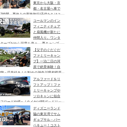
東京から大阪・京
都・名古屋へ車で
7時間、夏休みの家族旅行/子供たちはユ
バーサルスタジオでパパはサウナ→清水寺
コールマンのイン
らの川床で鰻重→世界の山ちゃん
フィニティチェア
と扇風機が新たに
仲間入り。ワンタ
チタープだから設営も楽々。 夏キャンプ
快適に過ごす為のキャンプギア３点セッ
【父子のぐだぐだ
。
ファミリーキャン
プ】一泊二日の河
原で絶景体験！自
満喫・温泉付き！お勧めの神奈川県相模原
・青根キャンプ場。
アルファードをリ
フトアップ！ファ
ミリーキャンプや
ソロキャンに似合
フロード仕様へ / タイヤはBFグッドリッ
オールテレーンTA。ホイールはデルタ
ディズニーランド
ォースのオーバル。アップサスはエスペリ
脇の東京湾でサム
。
ギョプサル・バー
ベキュー！コスト