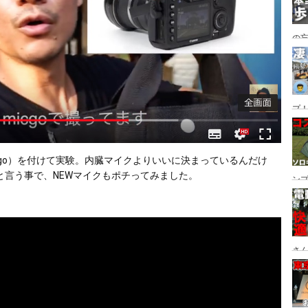
の
グ→
番
プ！
都
ュー
de micgo）を付けて実験。内臓マイクよりいいに決まっているんだけ
と言う事で、NEWマイクもポチってみました。
ン
ン
プ
さん
設