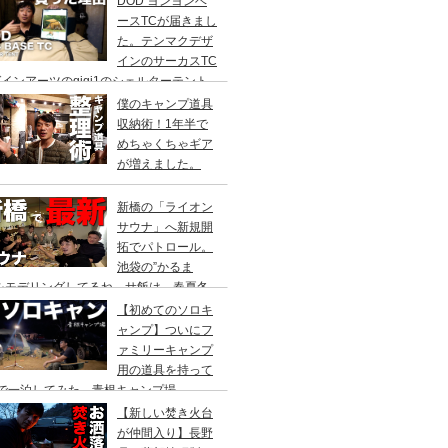
DOD ヨンヨンベ
ースTCが届きまし
た。テンマクデザ
インのサーカスTC
インアーツのgigi1のシェルターテント
比較検討をし、購入に至った理由。
僕のキャンプ道具
収納術！1年半で
めちゃくちゃギア
が増えました。
新橋の「ライオン
サウナ」へ新規開
拓でパトロール。
池袋の”かるま
”をモデリングしてるね。サ飯は、春夏冬
て。
【初めてのソロキ
ャンプ】ついにフ
ァミリーキャンプ
用の道具を持って
人で一泊してみた。青根キャンプ場
【新しい焚き火台
が仲間入り】長野