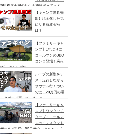
20回程度全国のサウナ施設巡ってます。
【キャンプ道具売
却】現金化した気
になる買取金額
は？
【ファミリーキャ
ンプ】1年ぶりに
コールマンのBBQ
コンロ登場！炭火
”ザ・キャンプ飯
ループの新型をテ
スト走行しながら
サウナへ行くつい
でに、20万円の電
ックボード買ってしまった。
DEA（ヤデア）
【ファミリーキャ
ンプ】ワンタッチ
タープ・コールマ
ンのインスタント
ザーMで手軽にBBQ/サクッとキャンプ