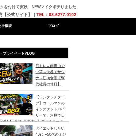
deマイクを付けて実験 NEWマイクポチりました
樹【公式サイト】｜
TEL：03-6277-0102
会社概要
ブログ
・プライベートVLOG
筋トレ→南青山で
中華→渋谷でサウ
ナ→筋肉食堂【50
代社長の休日】
【ワンタッチター
プ】コールマンの
インスタントバイ
ザーで、河原で日
BBQ【50代社長の休日】ファミリーキ
ンプ初心者さんは、まずこのスタイルでデ
ダイエットしたい
キャンプがおすすめです。
40代〜50代のオジ