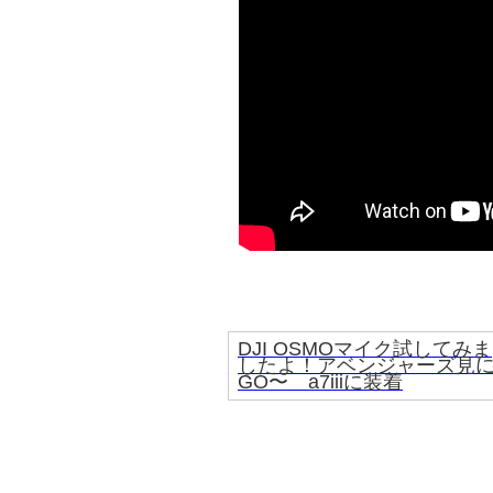
DJI OSMOマイク試してみま
したよ！アベンジャーズ見
GO〜 a7iiiに装着