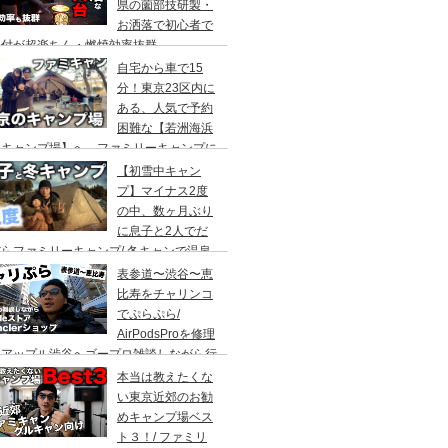
県の薗部技研製・
お洒落で初心者で
火付が超楽ちん・燃焼効率抜群
自宅から車で15
分！東京23区内に
ある、人気で予約
困難な【若洲海浜
キャンプ場】へ、ファミリーキャンプに
ってきた。冬キャンプもキャンプギアを上
【初雪中キャン
に使えば暖かくて楽しい♪
プ】マイナス2度
の中、数ヶ月ぶり
に息子と2人でだ
らファミリーキャンプ/ 冬キャンで温泉
って焚き火して超絶楽しかった。大野路キ
表参道〜渋谷〜恵
ンプ場は結構いいかも
比寿をチャリンコ
でぷらぷら/
AirPodsProを修理
にアップル渋谷へゴープロ雑談しながら行
てきます。モンクレールの新型ショップも
本当は教えたくな
ってみました。
い東京近郊のお勧
めキャンプ場ベス
ト３！/ ファミリ