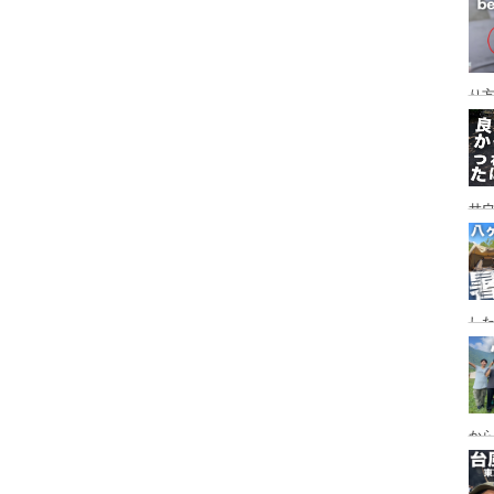
レイ
ンプ
り
サ
した
食
ー
ー
から
の代
ス