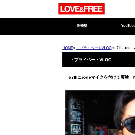
高橋塾
YouTub
HOME
»
・プライベートVLOG
»α7IIIに
・プライベートVLOG
α7IIIにrodeマイクを付けて実