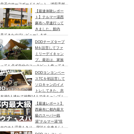
で息子のサーフボードもゲット、浦安高州
浜公園、コールマンワンタッチタープ、フ
【最速体験レポー
リーキャンプ、BBQ
ト】テルマー湯西
麻布へ早速行って
きました。館内
々見てきたのでレビューします。
DODチーズタープ
Mを設営してファ
ミリーデイキャン
プ。最近は、家族
行っても必ず自分のコックピット作ってま
DODヨンヨンベー
スTCを初設営して
ソロキャンのイメ
トレしてきた。息
友達9人連れて総勢14人で大キャンプ！
ちゃくちゃ疲れたぞ。
【最速レポート】
西麻布に都内最大
級のスーパー銭
湯”テルマー湯”現
！サウナも温泉もあり、宿泊も出来るらし