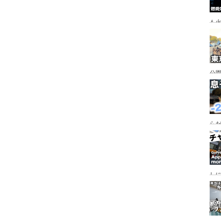
も
公園
行
手
らだ
入
ャ
し
っ
行