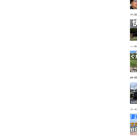
片道
ニ
か
ッ
を
ト
然
市
うオ
チの
フ
ア