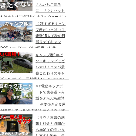
さんたちご参考
に！サウナハット
忘れ物をとりに渋谷サウナスへウォーキン
 ランチはカレー食べに六本木のCoCo壱
【 凄すぎるキャン
屋へ
プ飯がいっぱい 】
総勢15人で秋の日
帰りデイキャン
DODチーズタープMの収容力も凄い。
内のキャンプ場”秋川橋河川公園バーベキ
キャンプ歴1年で
ランド”
ソロキャンプにど
ハマり！コスパ最
強こだわりのキャ
プギアをご紹介！元料理人ならではのキャ
プ飯も堪能。今回は、千葉県一番星キャン
MY電動キックボ
場で雨キャンプでソログルキャンプ。
ードで表参道〜赤
坂をぷらぷら雑談
→ 生姜焼き定食屋
が運営している”金の亀”と言うサウナ施
へ行ってきました。
【サウナ東京の感
想】料金と時間か
ら満足度の高い入
り方のお勧め。年