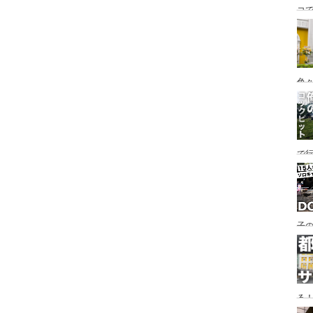
コ
海
ァミ
色
で
す♪
子の
め
る
い♪