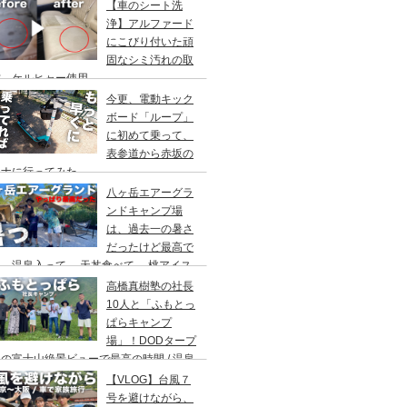
アウト/ 都心から車で1時間/ 河原のキャ
【車のシート洗
場/秋川橋河川公園 バーベキューランド
浄】アルファード
にこびり付いた頑
固なシミ汚れの取
方。ケルヒャー使用。
今更、電動キック
ボード「ループ」
に初めて乗って、
表参道から赤坂の
ウナに行ってみた。
八ヶ岳エアーグラ
ンドキャンプ場
は、過去一の暑さ
だったけど最高で
。温泉入って→ 天丼食べて→ 桃アイス
べて。ファミリーキャンプにもキャンプデ
高橋真樹塾の社長
トにもお勧めです。DOD＆ムラコでグル
10人と「ふもとっ
プキャンプ
ぱらキャンプ
場」！DODタープ
の富士山絶景ビューで最高の時間 / 温泉
わりにシャワー / キャンプ飯は肉にタコ
【VLOG】台風７
にビール
号を避けながら、