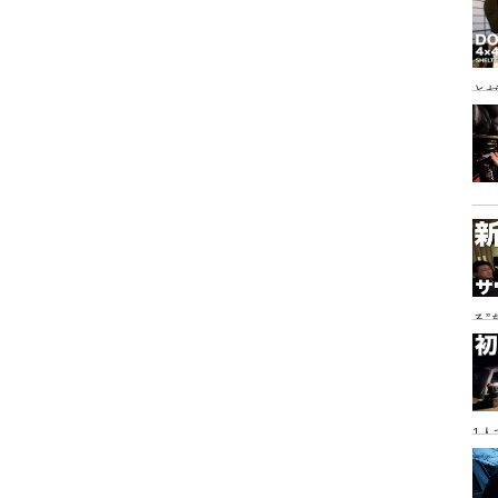
とゼ
と
る
に
1