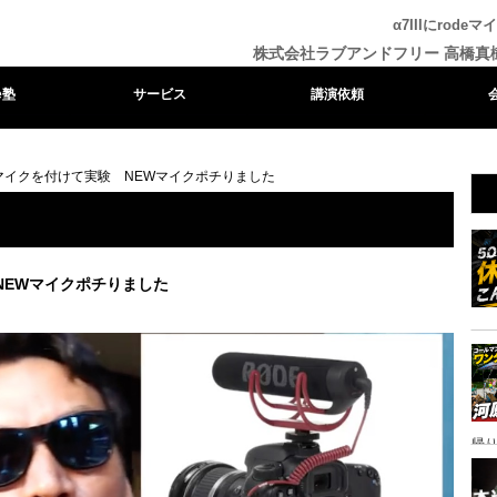
α7IIIにro
株式会社ラブアンドフリー 高橋真
e塾
サービス
講演依頼
rodeマイクを付けて実験 NEWマイクポチりました
験 NEWマイクポチりました
帰り
ャ
イ