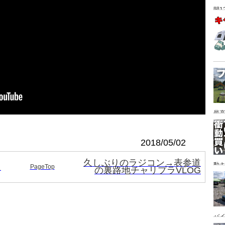
間1
最高
2018/05/02
久しぶりのラジコン→表参道
動キ
に
PageTop
の裏路地チャリプラVLOG
YA
バイ