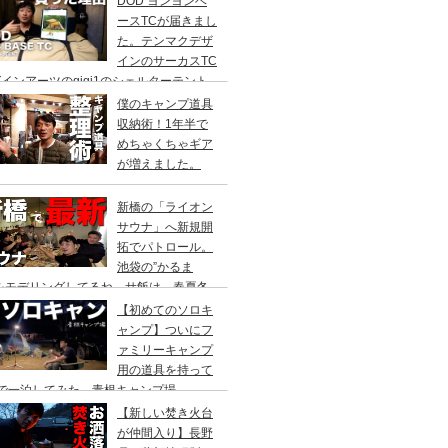
DOD ヨンヨンベ
ースTCが届きまし
た。テンマクデザ
インのサーカスTC
インアーツのgigi1のシェルターテント
比較検討をし、購入に至った理由。
僕のキャンプ道具
収納術！1年半で
めちゃくちゃギア
が増えました。
新橋の「ライオン
サウナ」へ新規開
拓でパトロール。
池袋の”かるま
”をモデリングしてるね。サ飯は、春夏冬
て。
【初めてのソロキ
ャンプ】ついにフ
ァミリーキャンプ
用の道具を持って
人で一泊してみた。青根キャンプ場
【新しい焚き火台
が仲間入り】長野