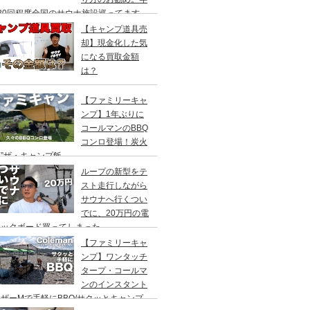
20回程度全国のサウナ施設巡ってます。
【キャンプ道具売
却】現金化した気
になる買取金額
は？
【ファミリーキャ
ンプ】1年ぶりに
コールマンのBBQ
コンロ登場！炭火
”ザ・キャンプ飯
ループの新型をテ
スト走行しながら
サウナへ行くつい
でに、20万円の電
ックボード買ってしまった。
DEA（ヤデア）
【ファミリーキャ
ンプ】ワンタッチ
タープ・コールマ
ンのインスタント
ザーMで手軽にBBQ/サクッとキャンプ