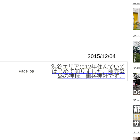
コ
海
ァミ
色
2015/12/04
渋谷エリアに12年住んでいて
＆
で
はじめて知りました。商売繁
PageTop
盛の神様、御岳神社です。
す♪
子の
め
る
い♪