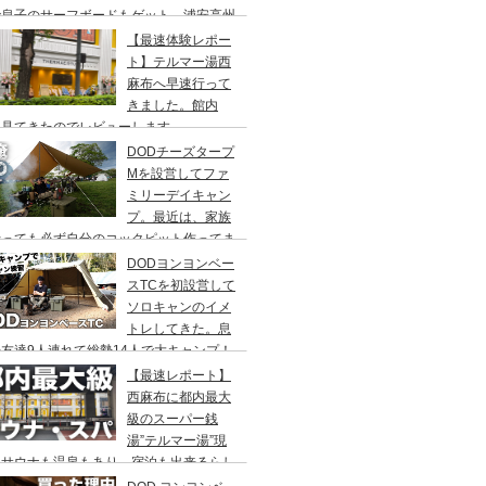
で息子のサーフボードもゲット、浦安高州
浜公園、コールマンワンタッチタープ、フ
【最速体験レポー
リーキャンプ、BBQ
ト】テルマー湯西
麻布へ早速行って
きました。館内
々見てきたのでレビューします。
DODチーズタープ
Mを設営してファ
ミリーデイキャン
プ。最近は、家族
行っても必ず自分のコックピット作ってま
DODヨンヨンベー
スTCを初設営して
ソロキャンのイメ
トレしてきた。息
友達9人連れて総勢14人で大キャンプ！
ちゃくちゃ疲れたぞ。
【最速レポート】
西麻布に都内最大
級のスーパー銭
湯”テルマー湯”現
！サウナも温泉もあり、宿泊も出来るらし