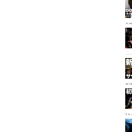
とゼ
と
る
に
1