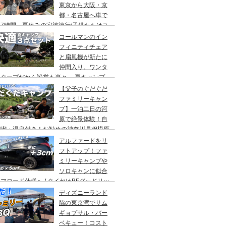
東京から大阪・京
都・名古屋へ車で
7時間、夏休みの家族旅行/子供たちはユ
バーサルスタジオでパパはサウナ→清水寺
コールマンのイン
らの川床で鰻重→世界の山ちゃん
フィニティチェア
と扇風機が新たに
仲間入り。ワンタ
チタープだから設営も楽々。 夏キャンプ
快適に過ごす為のキャンプギア３点セッ
【父子のぐだぐだ
。
ファミリーキャン
プ】一泊二日の河
原で絶景体験！自
満喫・温泉付き！お勧めの神奈川県相模原
・青根キャンプ場。
アルファードをリ
フトアップ！ファ
ミリーキャンプや
ソロキャンに似合
フロード仕様へ / タイヤはBFグッドリッ
オールテレーンTA。ホイールはデルタ
ディズニーランド
ォースのオーバル。アップサスはエスペリ
脇の東京湾でサム
。
ギョプサル・バー
ベキュー！コスト