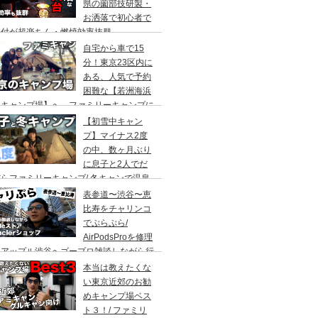
県の薗部技研製・
お洒落で初心者で
火付が超楽ちん・燃焼効率抜群
自宅から車で15
分！東京23区内に
ある、人気で予約
困難な【若洲海浜
キャンプ場】へ、ファミリーキャンプに
ってきた。冬キャンプもキャンプギアを上
【初雪中キャン
に使えば暖かくて楽しい♪
プ】マイナス2度
の中、数ヶ月ぶり
に息子と2人でだ
らファミリーキャンプ/ 冬キャンで温泉
って焚き火して超絶楽しかった。大野路キ
表参道〜渋谷〜恵
ンプ場は結構いいかも
比寿をチャリンコ
でぷらぷら/
AirPodsProを修理
にアップル渋谷へゴープロ雑談しながら行
てきます。モンクレールの新型ショップも
本当は教えたくな
ってみました。
い東京近郊のお勧
めキャンプ場ベス
ト３！/ ファミリ