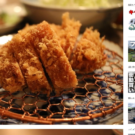
間1
最高
動キ
YA
バイ