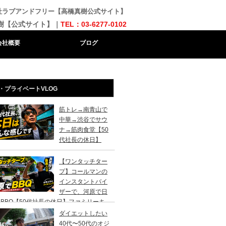
会社ラブアンドフリー【高橋真樹公式サイト】
樹【公式サイト】｜
TEL：03-6277-0102
会社概要
ブログ
・プライベートVLOG
筋トレ→南青山で
中華→渋谷でサウ
ナ→筋肉食堂【50
代社長の休日】
【ワンタッチター
プ】コールマンの
インスタントバイ
ザーで、河原で日
BBQ【50代社長の休日】ファミリーキ
ンプ初心者さんは、まずこのスタイルでデ
ダイエットしたい
キャンプがおすすめです。
40代〜50代のオジ