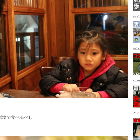
の
グ→
番
プ！
都
ュー
ン
ン
プ
さん
岩塩で食べるべし！
設