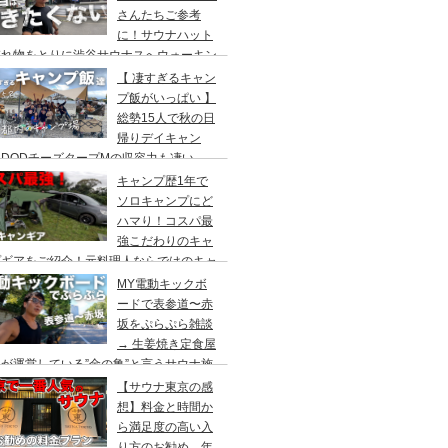
さんたちご参考
に！サウナハット
忘れ物をとりに渋谷サウナスへウォーキン
 ランチはカレー食べに六本木のCoCo壱
【 凄すぎるキャン
屋へ
プ飯がいっぱい 】
総勢15人で秋の日
帰りデイキャン
DODチーズタープMの収容力も凄い。
内のキャンプ場”秋川橋河川公園バーベキ
キャンプ歴1年で
ランド”
ソロキャンプにど
ハマり！コスパ最
強こだわりのキャ
プギアをご紹介！元料理人ならではのキャ
プ飯も堪能。今回は、千葉県一番星キャン
MY電動キックボ
場で雨キャンプでソログルキャンプ。
ードで表参道〜赤
坂をぷらぷら雑談
→ 生姜焼き定食屋
が運営している”金の亀”と言うサウナ施
へ行ってきました。
【サウナ東京の感
想】料金と時間か
ら満足度の高い入
り方のお勧め。年