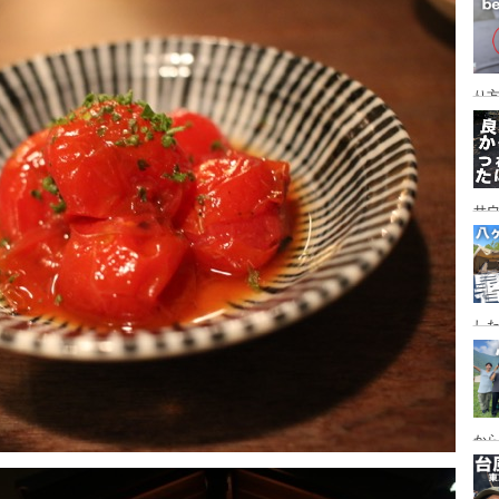
レイ
ンプ
り
サ
した
食
ー
ー
から
の代
ス