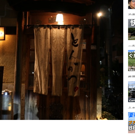
片道
ニ
か
ッ
を
ト
然
市
うオ
チの
フ
ア