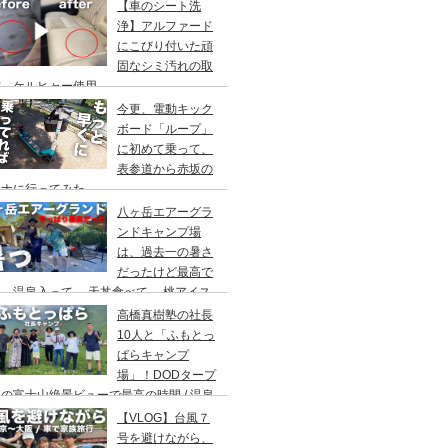
アウト/ 都心から車で1時間/ 河原のキャ
【車のシート洗
場/秋川橋河川公園 バーベキューランド
浄】アルファード
にこびり付いた頑
固なシミ汚れの取
方。ケルヒャー使用。
今更、電動キック
ボード「ループ」
に初めて乗って、
表参道から赤坂の
ウナに行ってみた。
八ヶ岳エアーグラ
ンドキャンプ場
は、過去一の暑さ
だったけど最高で
。温泉入って→ 天丼食べて→ 桃アイス
べて。ファミリーキャンプにもキャンプデ
高橋真樹塾の社長
トにもお勧めです。DOD＆ムラコでグル
10人と「ふもとっ
プキャンプ
ぱらキャンプ
場」！DODタープ
の富士山絶景ビューで最高の時間 / 温泉
わりにシャワー / キャンプ飯は肉にタコ
【VLOG】台風７
にビール
号を避けながら、