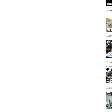
も
公園
行
手
らだ
入
ャ
し
っ
行