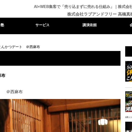
AI×WEB集客で「売り込まずに売れる仕組み」｜株式
株式会社ラブアンドフリー 高橋真
e塾
サービス
講演依頼
とんかつデート ＠西麻布
麻布
ト。 ＠西麻布
帰り
ャ
イ