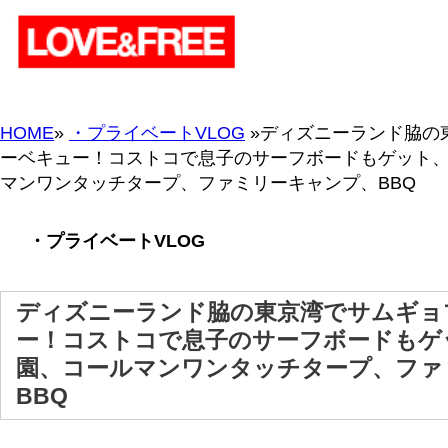
HOME
»
・プライベートVLOG
»ディズニーランド脇の東京湾でサムギョプサ
ーベキュー！コストコで息子のサーフボードもゲット、浦安高州海浜公園、コ
マンワンタッチタープ、ファミリーキャンプ、BBQ
・プライベートVLOG
ディズニーランド脇の東京湾でサムギョプサル・バーベキ
ー！コストコで息子のサーフボードもゲット、浦安高州海
園、コールマンワンタッチタープ、ファミリーキャンプ、
BBQ