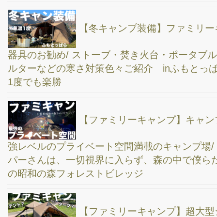
ファミリーキャンプ！大鳩園キャンプ場でテント
サウナもやってきた。エブリーのキャンプ仕様の車もご紹介、キ
ャンプ飯はカレーうどんと焼き鳥、名栗温泉大松閣でお風呂に入
って帰ったよ。
【ファミリーキャンプ】キャンプ飯は親子で餃子
づくり！東京から１時間の温泉付きのキャンプ場いやしの里
アルファードへ5人分のファミリーキャンプ道具
の積み方手順お見せします！／上手な車載方法
アルファードを5人家族のファミリーキャンプで
８ヶ月使ってみて良かった事と悪かった事