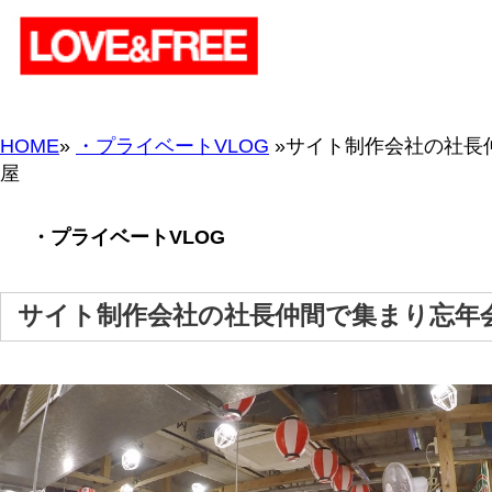
HOME
»
・プライベートVLOG
»サイト制作会社の社長仲間で集まり忘年会 
屋
・プライベートVLOG
サイト制作会社の社長仲間で集まり忘年会 @名古屋