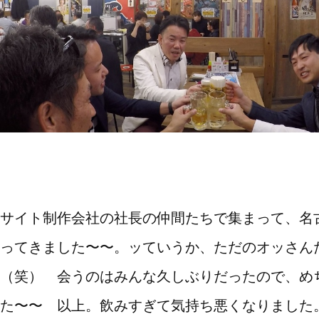
（笑）　会うのはみんな久しぶりだったので、めちゃくちゃ楽しかっ
た〜〜　以上。飲みすぎて気持ち悪くなりました。。。。。反省