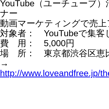
費 用： 5,000円
場 所： 東京都渋谷区恵比寿
→
http://www.loveandfree.jp/theme284.ht
セミナー集客法｜ 半自動的にWEBで
者を集める秘密を公開！
対象者： セミナー集客したい方
費 用： 5,000円
場 所： 東京都渋谷区恵比寿
→