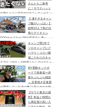
さんたちご参考
に！サウナハット
忘れ物をとりに渋谷サウナスへウォーキン
 ランチはカレー食べに六本木のCoCo壱
【 凄すぎるキャン
屋へ
プ飯がいっぱい 】
総勢15人で秋の日
帰りデイキャン
DODチーズタープMの収容力も凄い。
内のキャンプ場”秋川橋河川公園バーベキ
キャンプ歴1年で
ランド”
ソロキャンプにど
ハマり！コスパ最
強こだわりのキャ
プギアをご紹介！元料理人ならではのキャ
プ飯も堪能。今回は、千葉県一番星キャン
MY電動キックボ
場で雨キャンプでソログルキャンプ。
ードで表参道〜赤
坂をぷらぷら雑談
→ 生姜焼き定食屋
が運営している”金の亀”と言うサウナ施
へ行ってきました。
【サウナ東京の感
想】料金と時間か
ら満足度の高い入
り方のお勧め。年