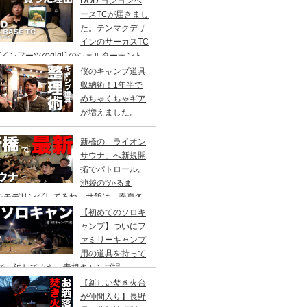
DOD ヨンヨンベ
ースTCが届きまし
た。テンマクデザ
インのサーカスTC
インアーツのgigi1のシェルターテント
比較検討をし、購入に至った理由。
僕のキャンプ道具
収納術！1年半で
めちゃくちゃギア
が増えました。
新橋の「ライオン
サウナ」へ新規開
拓でパトロール。
池袋の”かるま
”をモデリングしてるね。サ飯は、春夏冬
て。
【初めてのソロキ
ャンプ】ついにフ
ァミリーキャンプ
用の道具を持って
人で一泊してみた。青根キャンプ場
【新しい焚き火台
が仲間入り】長野