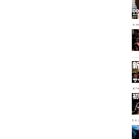
とゼ
と
る
に
1