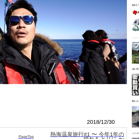
間1
最高
動キ
YA
2018/12/30
熱海温泉旅行#1 〜 今年1年の
バイ
ツ
PageTop