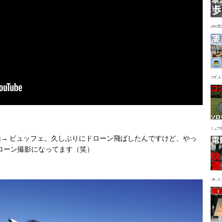
の
グ→
番
プ！
都
ュー
ン
覧船→ ビュッフェ。久しぶりにドローン飛ばしたんですけど、やっ
ン
ローン撮影になってます（笑）
プ
さん
設