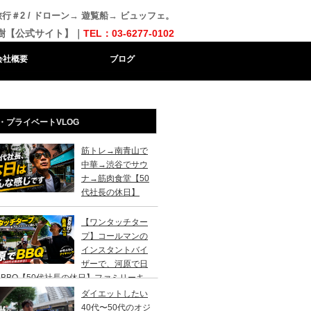
行＃2 / ドローン→ 遊覧船→ ビュッフェ。
樹【公式サイト】｜
TEL：03-6277-0102
会社概要
ブログ
・プライベートVLOG
筋トレ→南青山で
中華→渋谷でサウ
ナ→筋肉食堂【50
代社長の休日】
【ワンタッチター
プ】コールマンの
インスタントバイ
ザーで、河原で日
BBQ【50代社長の休日】ファミリーキ
ンプ初心者さんは、まずこのスタイルでデ
ダイエットしたい
キャンプがおすすめです。
40代〜50代のオジ