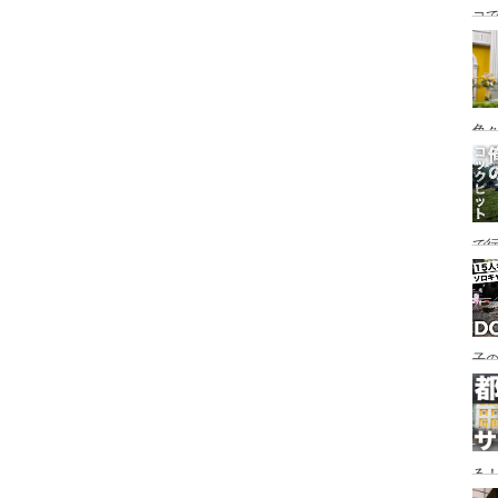
コ
海
ァミ
色
で
す♪
子の
め
る
い♪