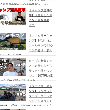
20回程度全国のサウナ施設巡ってます。
【キャンプ道具売
却】現金化した気
になる買取金額
は？
【ファミリーキャ
ンプ】1年ぶりに
コールマンのBBQ
コンロ登場！炭火
”ザ・キャンプ飯
ループの新型をテ
スト走行しながら
サウナへ行くつい
でに、20万円の電
ックボード買ってしまった。
DEA（ヤデア）
【ファミリーキャ
ンプ】ワンタッチ
タープ・コールマ
ンのインスタント
ザーMで手軽にBBQ/サクッとキャンプ