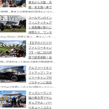
東京から大阪・京
都・名古屋へ車で
7時間、夏休みの家族旅行/子供たちはユ
バーサルスタジオでパパはサウナ→清水寺
コールマンのイン
らの川床で鰻重→世界の山ちゃん
フィニティチェア
と扇風機が新たに
仲間入り。ワンタ
チタープだから設営も楽々。 夏キャンプ
快適に過ごす為のキャンプギア３点セッ
【父子のぐだぐだ
。
ファミリーキャン
プ】一泊二日の河
原で絶景体験！自
満喫・温泉付き！お勧めの神奈川県相模原
・青根キャンプ場。
アルファードをリ
フトアップ！ファ
ミリーキャンプや
ソロキャンに似合
フロード仕様へ / タイヤはBFグッドリッ
オールテレーンTA。ホイールはデルタ
ディズニーランド
ォースのオーバル。アップサスはエスペリ
脇の東京湾でサム
。
ギョプサル・バー
ベキュー！コスト