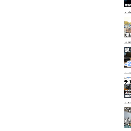
も
公園
行
手
らだ
入
ャ
し
っ
行