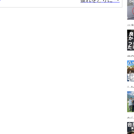
疲れをとりに 〜
レイ
ンプ
り
サ
した
食
ー
ー
から
の代
ス