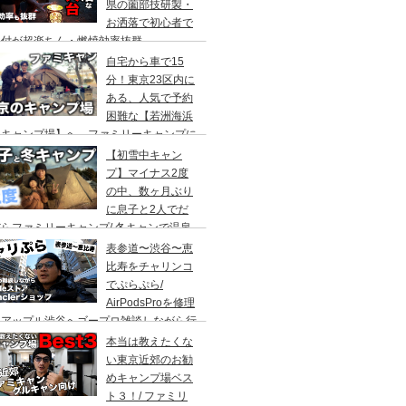
県の薗部技研製・
お洒落で初心者で
火付が超楽ちん・燃焼効率抜群
自宅から車で15
分！東京23区内に
ある、人気で予約
困難な【若洲海浜
キャンプ場】へ、ファミリーキャンプに
ってきた。冬キャンプもキャンプギアを上
【初雪中キャン
に使えば暖かくて楽しい♪
プ】マイナス2度
の中、数ヶ月ぶり
に息子と2人でだ
らファミリーキャンプ/ 冬キャンで温泉
って焚き火して超絶楽しかった。大野路キ
表参道〜渋谷〜恵
ンプ場は結構いいかも
比寿をチャリンコ
でぷらぷら/
AirPodsProを修理
にアップル渋谷へゴープロ雑談しながら行
てきます。モンクレールの新型ショップも
本当は教えたくな
ってみました。
い東京近郊のお勧
めキャンプ場ベス
ト３！/ ファミリ