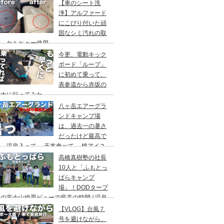
アウト/ 都心から車で1時間/ 河原のキャ
【車のシート洗
場/秋川橋河川公園 バーベキューランド
浄】アルファード
にこびり付いた頑
固なシミ汚れの取
方。ケルヒャー使用。
今更、電動キック
ボード「ループ」
に初めて乗って、
表参道から赤坂の
ウナに行ってみた。
八ヶ岳エアーグラ
ンドキャンプ場
は、過去一の暑さ
だったけど最高で
。温泉入って→ 天丼食べて→ 桃アイス
べて。ファミリーキャンプにもキャンプデ
高橋真樹塾の社長
トにもお勧めです。DOD＆ムラコでグル
10人と「ふもとっ
プキャンプ
ぱらキャンプ
場」！DODタープ
の富士山絶景ビューで最高の時間 / 温泉
わりにシャワー / キャンプ飯は肉にタコ
【VLOG】台風７
にビール
号を避けながら、