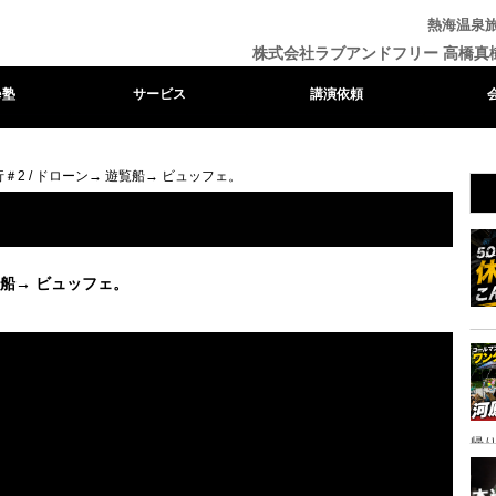
熱海温泉旅
株式会社ラブアンドフリー 高橋真
e塾
サービス
講演依頼
＃2 / ドローン→ 遊覧船→ ビュッフェ。
覧船→ ビュッフェ。
帰り
ャ
イ