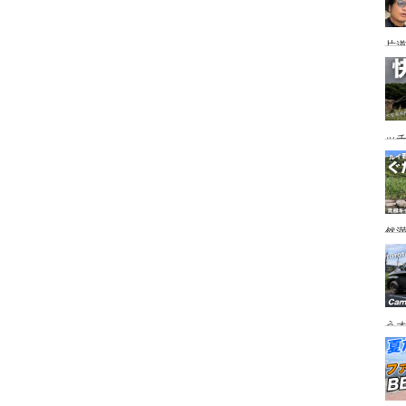
片道
ニ
か
ッ
を
ト
然
市
うオ
チの
フ
ア