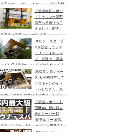
で息子のサーフボードもゲット、浦安高州
浜公園、コールマンワンタッチタープ、フ
【最速体験レポー
リーキャンプ、BBQ
ト】テルマー湯西
麻布へ早速行って
きました。館内
々見てきたのでレビューします。
DODチーズタープ
Mを設営してファ
ミリーデイキャン
プ。最近は、家族
行っても必ず自分のコックピット作ってま
DODヨンヨンベー
スTCを初設営して
ソロキャンのイメ
トレしてきた。息
友達9人連れて総勢14人で大キャンプ！
ちゃくちゃ疲れたぞ。
【最速レポート】
西麻布に都内最大
級のスーパー銭
湯”テルマー湯”現
！サウナも温泉もあり、宿泊も出来るらし