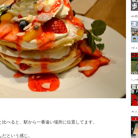
の
グ→
番
プ！
都
ュー
ン
ン
プ
さん
設
と比べると、駅から一番遠い場所に位置してます。
んだという感じ。