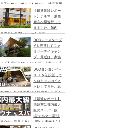
で息子のサーフボードもゲット、浦安高州
浜公園、コールマンワンタッチタープ、フ
【最速体験レポー
リーキャンプ、BBQ
ト】テルマー湯西
麻布へ早速行って
きました。館内
々見てきたのでレビューします。
DODチーズタープ
Mを設営してファ
ミリーデイキャン
プ。最近は、家族
行っても必ず自分のコックピット作ってま
DODヨンヨンベー
スTCを初設営して
ソロキャンのイメ
トレしてきた。息
友達9人連れて総勢14人で大キャンプ！
ちゃくちゃ疲れたぞ。
【最速レポート】
西麻布に都内最大
級のスーパー銭
湯”テルマー湯”現
！サウナも温泉もあり、宿泊も出来るらし