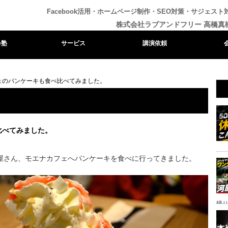
Facebook活用・ホームページ制作・SEO対策・サジェスト
株式会社ラブアンドフリー 高橋真
e塾
サービス
講演依頼
ェのパンケーキも食べ比べてみました。
比べてみました。
屋さん、モエナカフェへパンケーキを食べに行ってきました。
帰り
ャ
イ