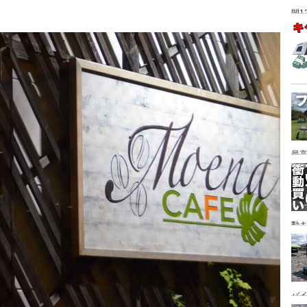
間1
最高
動キ
YA
バイ