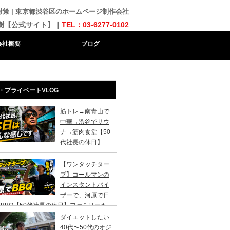
対策 | 東京都渋谷区のホームページ制作会社
樹【公式サイト】｜
TEL：03-6277-0102
会社概要
ブログ
・プライベートVLOG
筋トレ→南青山で
中華→渋谷でサウ
ナ→筋肉食堂【50
代社長の休日】
【ワンタッチター
プ】コールマンの
インスタントバイ
ザーで、河原で日
BBQ【50代社長の休日】ファミリーキ
ンプ初心者さんは、まずこのスタイルでデ
ダイエットしたい
キャンプがおすすめです。
40代〜50代のオジ