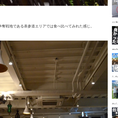
レイ
ンプ
り
争奪戦地である表参道エリアでは食べ比べてみれた感じ。
サ
した
食
ー
ー
から
の代
ス