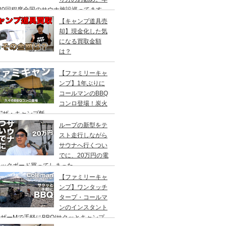
20回程度全国のサウナ施設巡ってます。
【キャンプ道具売
却】現金化した気
になる買取金額
は？
【ファミリーキャ
ンプ】1年ぶりに
コールマンのBBQ
コンロ登場！炭火
”ザ・キャンプ飯
ループの新型をテ
スト走行しながら
サウナへ行くつい
でに、20万円の電
ックボード買ってしまった。
DEA（ヤデア）
【ファミリーキャ
ンプ】ワンタッチ
タープ・コールマ
ンのインスタント
ザーMで手軽にBBQ/サクッとキャンプ