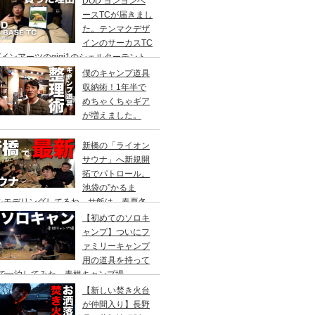
DOD ヨンヨンベ
ースTCが届きまし
た。テンマクデザ
インのサーカスTC
インアーツのgigi1のシェルターテント
比較検討をし、購入に至った理由。
僕のキャンプ道具
収納術！1年半で
めちゃくちゃギア
が増えました。
新橋の「ライオン
サウナ」へ新規開
拓でパトロール。
池袋の”かるま
”をモデリングしてるね。サ飯は、春夏冬
て。
【初めてのソロキ
ャンプ】ついにフ
ァミリーキャンプ
用の道具を持って
人で一泊してみた。青根キャンプ場
【新しい焚き火台
が仲間入り】長野