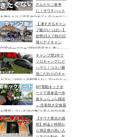
さんたちご参考
に！サウナハット
忘れ物をとりに渋谷サウナスへウォーキン
 ランチはカレー食べに六本木のCoCo壱
【 凄すぎるキャン
屋へ
プ飯がいっぱい 】
総勢15人で秋の日
帰りデイキャン
DODチーズタープMの収容力も凄い。
内のキャンプ場”秋川橋河川公園バーベキ
キャンプ歴1年で
ランド”
ソロキャンプにど
ハマり！コスパ最
強こだわりのキャ
プギアをご紹介！元料理人ならではのキャ
プ飯も堪能。今回は、千葉県一番星キャン
MY電動キックボ
場で雨キャンプでソログルキャンプ。
ードで表参道〜赤
坂をぷらぷら雑談
→ 生姜焼き定食屋
が運営している”金の亀”と言うサウナ施
へ行ってきました。
【サウナ東京の感
想】料金と時間か
ら満足度の高い入
り方のお勧め。年