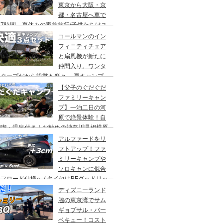
東京から大阪・京
都・名古屋へ車で
7時間、夏休みの家族旅行/子供たちはユ
バーサルスタジオでパパはサウナ→清水寺
コールマンのイン
らの川床で鰻重→世界の山ちゃん
フィニティチェア
と扇風機が新たに
仲間入り。ワンタ
チタープだから設営も楽々。 夏キャンプ
快適に過ごす為のキャンプギア３点セッ
【父子のぐだぐだ
。
ファミリーキャン
プ】一泊二日の河
原で絶景体験！自
満喫・温泉付き！お勧めの神奈川県相模原
・青根キャンプ場。
アルファードをリ
フトアップ！ファ
ミリーキャンプや
ソロキャンに似合
フロード仕様へ / タイヤはBFグッドリッ
オールテレーンTA。ホイールはデルタ
ディズニーランド
ォースのオーバル。アップサスはエスペリ
脇の東京湾でサム
。
ギョプサル・バー
ベキュー！コスト