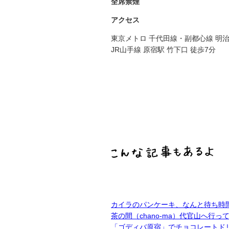
全席禁煙
アクセス
東京メトロ 千代田線・副都心線 明治
JR山手線 原宿駅 竹下口 徒歩7分
カイラのパンケーキ、なんと待ち時
茶の間（chano-ma）代官山へ行っ
「ゴディバ原宿」でチョコレートド