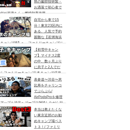
県の薗部技研製・
お洒落で初心者で
火付が超楽ちん・燃焼効率抜群
自宅から車で15
分！東京23区内に
ある、人気で予約
困難な【若洲海浜
キャンプ場】へ、ファミリーキャンプに
ってきた。冬キャンプもキャンプギアを上
【初雪中キャン
に使えば暖かくて楽しい♪
プ】マイナス2度
の中、数ヶ月ぶり
に息子と2人でだ
らファミリーキャンプ/ 冬キャンで温泉
って焚き火して超絶楽しかった。大野路キ
表参道〜渋谷〜恵
ンプ場は結構いいかも
比寿をチャリンコ
でぷらぷら/
AirPodsProを修理
にアップル渋谷へゴープロ雑談しながら行
てきます。モンクレールの新型ショップも
本当は教えたくな
ってみました。
い東京近郊のお勧
めキャンプ場ベス
ト３！/ ファミリ