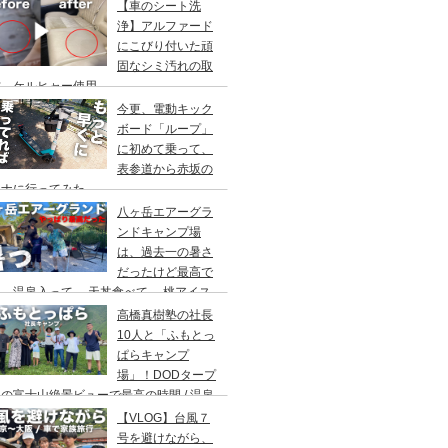
アウト/ 都心から車で1時間/ 河原のキャ
【車のシート洗
場/秋川橋河川公園 バーベキューランド
浄】アルファード
にこびり付いた頑
固なシミ汚れの取
方。ケルヒャー使用。
今更、電動キック
ボード「ループ」
に初めて乗って、
表参道から赤坂の
ウナに行ってみた。
八ヶ岳エアーグラ
ンドキャンプ場
は、過去一の暑さ
だったけど最高で
。温泉入って→ 天丼食べて→ 桃アイス
べて。ファミリーキャンプにもキャンプデ
高橋真樹塾の社長
トにもお勧めです。DOD＆ムラコでグル
10人と「ふもとっ
プキャンプ
ぱらキャンプ
場」！DODタープ
の富士山絶景ビューで最高の時間 / 温泉
わりにシャワー / キャンプ飯は肉にタコ
【VLOG】台風７
にビール
号を避けながら、