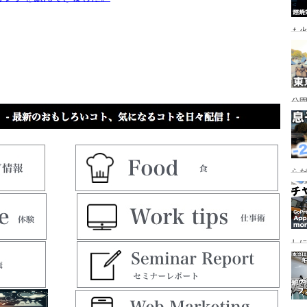
も
公園
行
手
らだ
入
ャ
し
っ
行