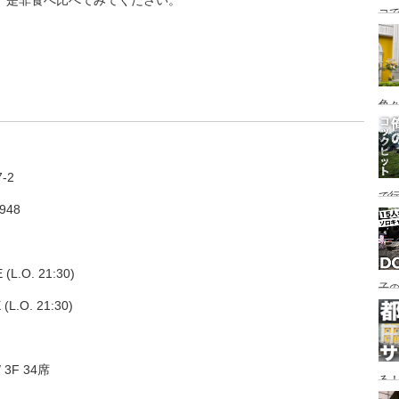
、是非食べ比べてみてください。
コ
海
ァミ
色
-2
で
3948
す♪
L.O. 21:30)
子の
L.O. 21:30)
め
 3F 34席
る
い♪