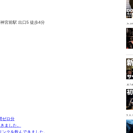
神宮前駅 出口5 徒歩4分
とゼ
と
る
に
1
間ゼロ分
てきました。
リンクを飲んできました。