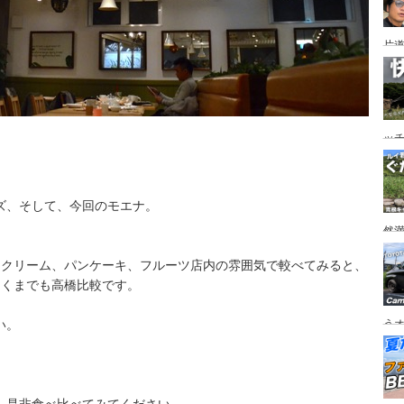
片道
ニ
か
ッ
を
ト
ズ、そして、今回のモエナ。
然
市
、クリーム、パンケーキ、フルーツ店内の雰囲気で較べてみると、
あくまでも高橋比較です。
い。
うオ
チの
フ
ア