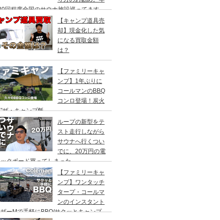
20回程度全国のサウナ施設巡ってます。
【キャンプ道具売
却】現金化した気
になる買取金額
は？
【ファミリーキャ
ンプ】1年ぶりに
コールマンのBBQ
コンロ登場！炭火
”ザ・キャンプ飯
ループの新型をテ
スト走行しながら
サウナへ行くつい
でに、20万円の電
ックボード買ってしまった。
DEA（ヤデア）
【ファミリーキャ
ンプ】ワンタッチ
タープ・コールマ
ンのインスタント
ザーMで手軽にBBQ/サクッとキャンプ