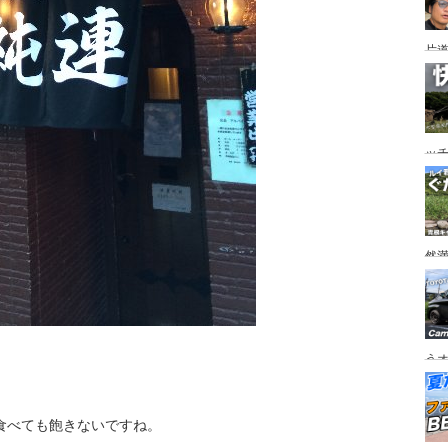
片道
ニ
か
ッ
を
ト
然
市
うオ
チの
フ
ア
食べても飽きないですね。