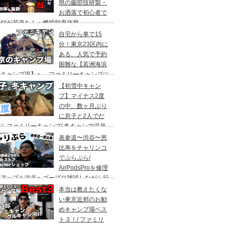
県の薗部技研製・
お洒落で初心者で
火付が超楽ちん・燃焼効率抜群
自宅から車で15
分！東京23区内に
ある、人気で予約
困難な【若洲海浜
キャンプ場】へ、ファミリーキャンプに
ってきた。冬キャンプもキャンプギアを上
【初雪中キャン
に使えば暖かくて楽しい♪
プ】マイナス2度
の中、数ヶ月ぶり
に息子と2人でだ
らファミリーキャンプ/ 冬キャンで温泉
って焚き火して超絶楽しかった。大野路キ
表参道〜渋谷〜恵
ンプ場は結構いいかも
比寿をチャリンコ
でぷらぷら/
AirPodsProを修理
にアップル渋谷へゴープロ雑談しながら行
てきます。モンクレールの新型ショップも
本当は教えたくな
ってみました。
い東京近郊のお勧
めキャンプ場ベス
ト３！/ ファミリ