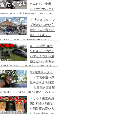
さんたちご参考
に！サウナハット
忘れ物をとりに渋谷サウナスへウォーキン
 ランチはカレー食べに六本木のCoCo壱
【 凄すぎるキャン
屋へ
プ飯がいっぱい 】
総勢15人で秋の日
帰りデイキャン
DODチーズタープMの収容力も凄い。
内のキャンプ場”秋川橋河川公園バーベキ
キャンプ歴1年で
ランド”
ソロキャンプにど
ハマり！コスパ最
強こだわりのキャ
プギアをご紹介！元料理人ならではのキャ
プ飯も堪能。今回は、千葉県一番星キャン
MY電動キックボ
場で雨キャンプでソログルキャンプ。
ードで表参道〜赤
坂をぷらぷら雑談
→ 生姜焼き定食屋
が運営している”金の亀”と言うサウナ施
へ行ってきました。
【サウナ東京の感
想】料金と時間か
ら満足度の高い入
り方のお勧め。年