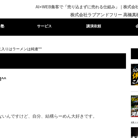
AI×WEB集客で「売り込まずに売れる仕組み」｜株式
株式会社ラブアンドフリー 高橋真
e塾
サービス
講演依頼
に入りはラーメンは純連^^
^^
いないんですけど、自分、結構らーめん大好きです。
帰り
ャ
イ