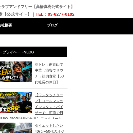
会社ラブアンドフリー【高橋真樹公式サイト】
樹【公式サイト】｜
TEL：03-6277-0102
会社概要
ブログ
・プライベートVLOG
筋トレ→南青山で
中華→渋谷でサウ
ナ→筋肉食堂【50
代社長の休日】
【ワンタッチター
プ】コールマンの
インスタントバイ
ザーで、河原で日
BBQ【50代社長の休日】ファミリーキ
ンプ初心者さんは、まずこのスタイルでデ
ダイエットしたい
キャンプがおすすめです。
40代〜50代のオジ