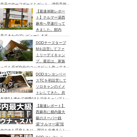
で息子のサーフボードもゲット、浦安高州
浜公園、コールマンワンタッチタープ、フ
【最速体験レポー
リーキャンプ、BBQ
ト】テルマー湯西
麻布へ早速行って
きました。館内
々見てきたのでレビューします。
DODチーズタープ
Mを設営してファ
ミリーデイキャン
プ。最近は、家族
行っても必ず自分のコックピット作ってま
DODヨンヨンベー
スTCを初設営して
ソロキャンのイメ
トレしてきた。息
友達9人連れて総勢14人で大キャンプ！
ちゃくちゃ疲れたぞ。
【最速レポート】
西麻布に都内最大
級のスーパー銭
湯”テルマー湯”現
！サウナも温泉もあり、宿泊も出来るらし