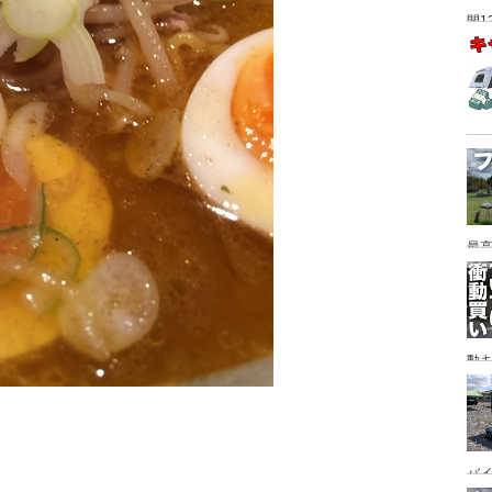
間1
最高
動キ
YA
バイ