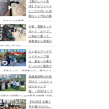
アウト/ 都心から車で1時間/ 河原のキャ
【車のシート洗
場/秋川橋河川公園 バーベキューランド
浄】アルファード
にこびり付いた頑
固なシミ汚れの取
方。ケルヒャー使用。
今更、電動キック
ボード「ループ」
に初めて乗って、
表参道から赤坂の
ウナに行ってみた。
八ヶ岳エアーグラ
ンドキャンプ場
は、過去一の暑さ
だったけど最高で
。温泉入って→ 天丼食べて→ 桃アイス
べて。ファミリーキャンプにもキャンプデ
高橋真樹塾の社長
トにもお勧めです。DOD＆ムラコでグル
10人と「ふもとっ
プキャンプ
ぱらキャンプ
場」！DODタープ
の富士山絶景ビューで最高の時間 / 温泉
わりにシャワー / キャンプ飯は肉にタコ
【VLOG】台風７
にビール
号を避けながら、