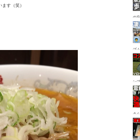
います（笑）
の
グ→
番
プ！
都
ュー
ン
ン
プ
さん
設