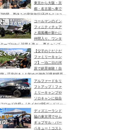
東京から大阪・京
都・名古屋へ車で
7時間、夏休みの家族旅行/子供たちはユ
バーサルスタジオでパパはサウナ→清水寺
コールマンのイン
らの川床で鰻重→世界の山ちゃん
フィニティチェア
と扇風機が新たに
仲間入り。ワンタ
チタープだから設営も楽々。 夏キャンプ
快適に過ごす為のキャンプギア３点セッ
【父子のぐだぐだ
。
ファミリーキャン
プ】一泊二日の河
原で絶景体験！自
満喫・温泉付き！お勧めの神奈川県相模原
・青根キャンプ場。
アルファードをリ
フトアップ！ファ
ミリーキャンプや
ソロキャンに似合
フロード仕様へ / タイヤはBFグッドリッ
オールテレーンTA。ホイールはデルタ
ディズニーランド
ォースのオーバル。アップサスはエスペリ
脇の東京湾でサム
。
ギョプサル・バー
ベキュー！コスト