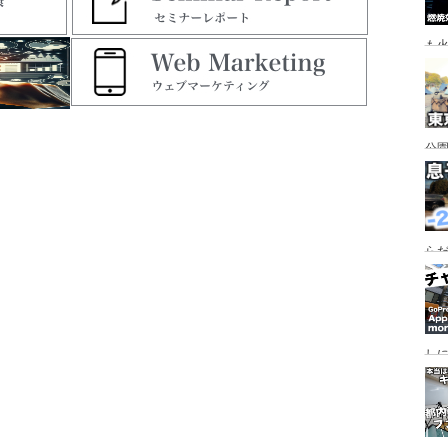
も
公園
行
手
らだ
入
ャ
し
っ
行