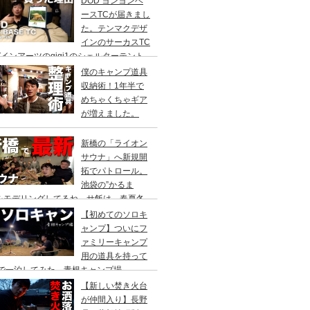
DOD ヨンヨンベ
ースTCが届きまし
た。テンマクデザ
インのサーカスTC
インアーツのgigi1のシェルターテント
比較検討をし、購入に至った理由。
僕のキャンプ道具
収納術！1年半で
めちゃくちゃギア
が増えました。
新橋の「ライオン
サウナ」へ新規開
拓でパトロール。
池袋の”かるま
”をモデリングしてるね。サ飯は、春夏冬
て。
【初めてのソロキ
ャンプ】ついにフ
ァミリーキャンプ
用の道具を持って
人で一泊してみた。青根キャンプ場
【新しい焚き火台
が仲間入り】長野