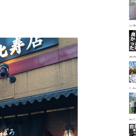
レイ
ンプ
り
サ
した
食
ー
ー
から
の代
ス