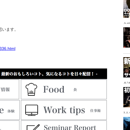
とゼ
思います。
と
e336.html
る
に
1