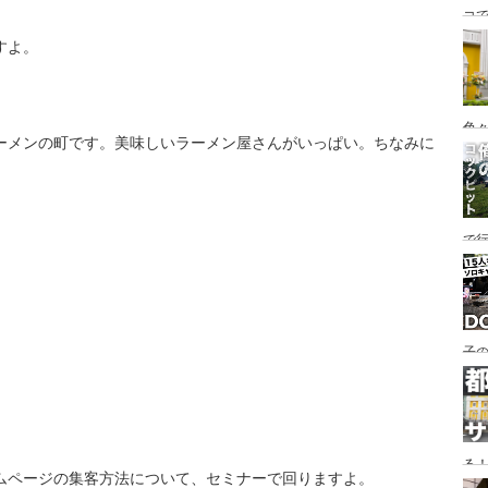
コ
海
すよ。
ァミ
色
ーメンの町です。美味しいラーメン屋さんがいっぱい。ちなみに
で
す♪
子の
め
る
ムページの集客方法について、セミナーで回りますよ。
い♪