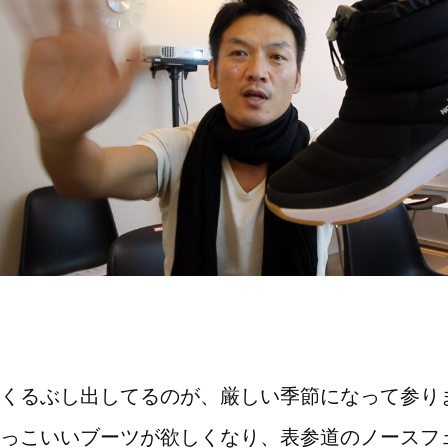
くるぶし出してるのが、厳しい季節になって参りました。という事で
っこいいブーツが欲しくなり、表参道のノースフェイスへパトロール
れまでは、アグのブーツを履いてたんですが、今回ブランドチェンジ
水性が高いようなので、雨、雪、バッチリだそうです。寒いのが大の
なので、心強いアイテムです。これで今年の冬も暖かく過ごせそう。