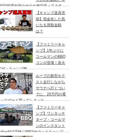
20回程度全国のサウナ施設巡ってます。
【キャンプ道具売
却】現金化した気
になる買取金額
は？
【ファミリーキャ
ンプ】1年ぶりに
コールマンのBBQ
コンロ登場！炭火
”ザ・キャンプ飯
ループの新型をテ
スト走行しながら
サウナへ行くつい
でに、20万円の電
ックボード買ってしまった。
DEA（ヤデア）
【ファミリーキャ
ンプ】ワンタッチ
タープ・コールマ
ンのインスタント
ザーMで手軽にBBQ/サクッとキャンプ