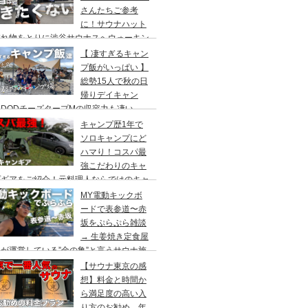
さんたちご参考
に！サウナハット
忘れ物をとりに渋谷サウナスへウォーキン
 ランチはカレー食べに六本木のCoCo壱
【 凄すぎるキャン
屋へ
プ飯がいっぱい 】
総勢15人で秋の日
帰りデイキャン
DODチーズタープMの収容力も凄い。
内のキャンプ場”秋川橋河川公園バーベキ
キャンプ歴1年で
ランド”
ソロキャンプにど
ハマり！コスパ最
強こだわりのキャ
プギアをご紹介！元料理人ならではのキャ
プ飯も堪能。今回は、千葉県一番星キャン
MY電動キックボ
場で雨キャンプでソログルキャンプ。
ードで表参道〜赤
坂をぷらぷら雑談
→ 生姜焼き定食屋
が運営している”金の亀”と言うサウナ施
へ行ってきました。
【サウナ東京の感
想】料金と時間か
ら満足度の高い入
り方のお勧め。年