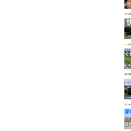
片道
ニ
か
ッ
を
ト
然
市
うオ
チの
フ
ア