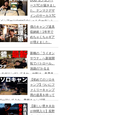
DOD ヨンヨンベ
ースTCが届きまし
た。テンマクデザ
インのサーカスTC
インアーツのgigi1のシェルターテント
比較検討をし、購入に至った理由。
僕のキャンプ道具
収納術！1年半で
めちゃくちゃギア
が増えました。
新橋の「ライオン
サウナ」へ新規開
拓でパトロール。
池袋の”かるま
”をモデリングしてるね。サ飯は、春夏冬
て。
【初めてのソロキ
ャンプ】ついにフ
ァミリーキャンプ
用の道具を持って
人で一泊してみた。青根キャンプ場
【新しい焚き火台
が仲間入り】長野