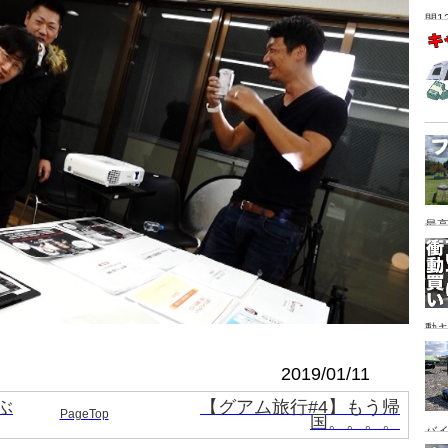
間1
最高
動キ
YA
2019/01/11
ぶ
【グアム旅行#4】もう帰
PageTop
国。。。。
バイ