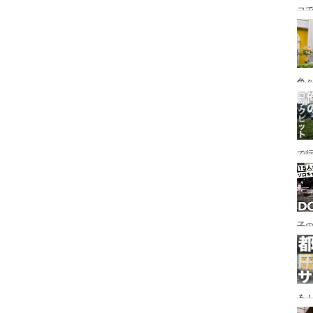
コ
海
ァミ
色
で
す♪
子の
め
る
い♪