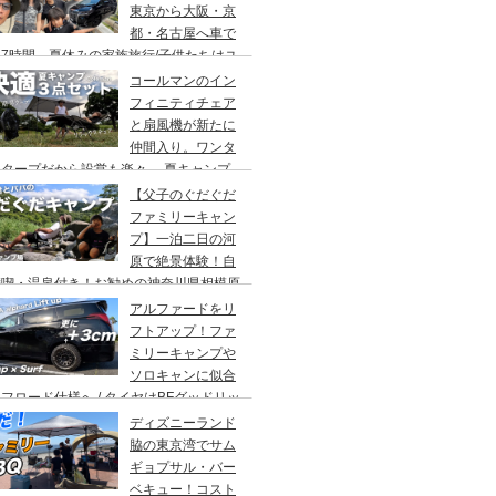
東京から大阪・京
都・名古屋へ車で
7時間、夏休みの家族旅行/子供たちはユ
バーサルスタジオでパパはサウナ→清水寺
コールマンのイン
らの川床で鰻重→世界の山ちゃん
フィニティチェア
と扇風機が新たに
仲間入り。ワンタ
チタープだから設営も楽々。 夏キャンプ
快適に過ごす為のキャンプギア３点セッ
【父子のぐだぐだ
。
ファミリーキャン
プ】一泊二日の河
原で絶景体験！自
満喫・温泉付き！お勧めの神奈川県相模原
・青根キャンプ場。
アルファードをリ
フトアップ！ファ
ミリーキャンプや
ソロキャンに似合
フロード仕様へ / タイヤはBFグッドリッ
オールテレーンTA。ホイールはデルタ
ディズニーランド
ォースのオーバル。アップサスはエスペリ
脇の東京湾でサム
。
ギョプサル・バー
ベキュー！コスト