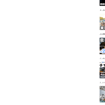
も
公園
行
手
らだ
入
ャ
し
っ
行