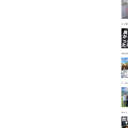
レイ
ンプ
り
サ
した
食
ー
ー
から
の代
ス