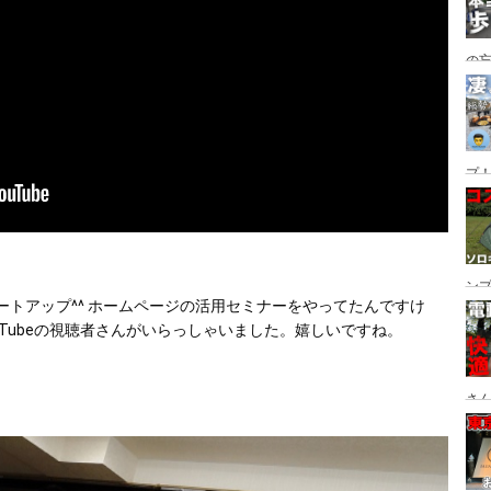
の
グ→
番
プ！
都
ュー
ン
ミートアップ^^ ホームページの活用セミナーをやってたんですけ
ン
uTubeの視聴者さんがいらっしゃいました。嬉しいですね。
プ
さん
設