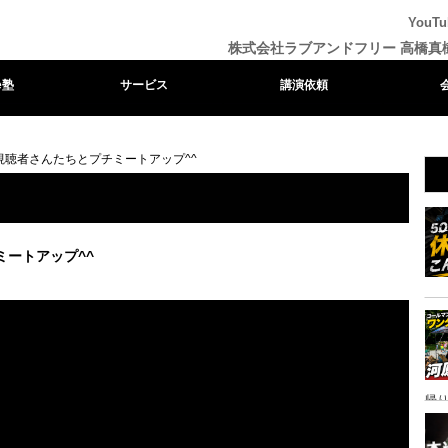
You
株式会社ラブアンドフリー 高橋真
e塾
サービス
講演依頼
eの視聴者さんたちとプチミートアップ^^
ミートアップ^^
帰り
ャ
イ