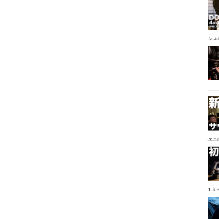
とゼ
と
る
に
1