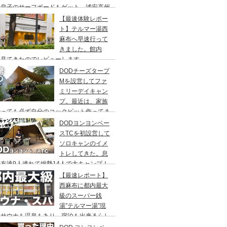
で息子のサーフボードもゲット、浦安高州
浜公園、コールマンワンタッチタープ、フ
【最速体験レポー
リーキャンプ、BBQ
ト】テルマー湯西
麻布へ早速行って
きました。館内
々見てきたのでレビューします。
DODチーズタープ
Mを設営してファ
ミリーデイキャン
プ。最近は、家族
行っても必ず自分のコックピット作ってま
DODヨンヨンベー
スTCを初設営して
ソロキャンのイメ
トレしてきた。息
友達9人連れて総勢14人で大キャンプ！
ちゃくちゃ疲れたぞ。
【最速レポート】
西麻布に都内最大
級のスーパー銭
湯”テルマー湯”現
！サウナも温泉もあり、宿泊も出来るらし