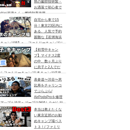
県の薗部技研製・
お洒落で初心者で
火付が超楽ちん・燃焼効率抜群
自宅から車で15
分！東京23区内に
ある、人気で予約
困難な【若洲海浜
キャンプ場】へ、ファミリーキャンプに
ってきた。冬キャンプもキャンプギアを上
【初雪中キャン
に使えば暖かくて楽しい♪
プ】マイナス2度
の中、数ヶ月ぶり
に息子と2人でだ
らファミリーキャンプ/ 冬キャンで温泉
って焚き火して超絶楽しかった。大野路キ
表参道〜渋谷〜恵
ンプ場は結構いいかも
比寿をチャリンコ
でぷらぷら/
AirPodsProを修理
にアップル渋谷へゴープロ雑談しながら行
てきます。モンクレールの新型ショップも
本当は教えたくな
ってみました。
い東京近郊のお勧
めキャンプ場ベス
ト３！/ ファミリ