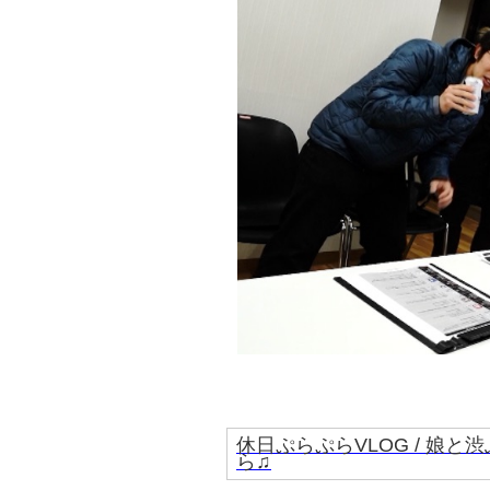
休日ぷらぷらVLOG / 娘と渋
ら♫