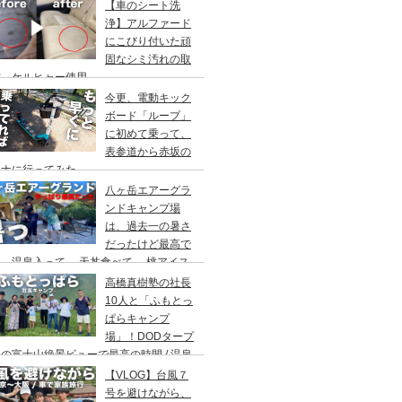
アウト/ 都心から車で1時間/ 河原のキャ
【車のシート洗
場/秋川橋河川公園 バーベキューランド
浄】アルファード
にこびり付いた頑
固なシミ汚れの取
方。ケルヒャー使用。
今更、電動キック
ボード「ループ」
に初めて乗って、
表参道から赤坂の
ウナに行ってみた。
八ヶ岳エアーグラ
ンドキャンプ場
は、過去一の暑さ
だったけど最高で
。温泉入って→ 天丼食べて→ 桃アイス
べて。ファミリーキャンプにもキャンプデ
高橋真樹塾の社長
トにもお勧めです。DOD＆ムラコでグル
10人と「ふもとっ
プキャンプ
ぱらキャンプ
場」！DODタープ
の富士山絶景ビューで最高の時間 / 温泉
わりにシャワー / キャンプ飯は肉にタコ
【VLOG】台風７
にビール
号を避けながら、