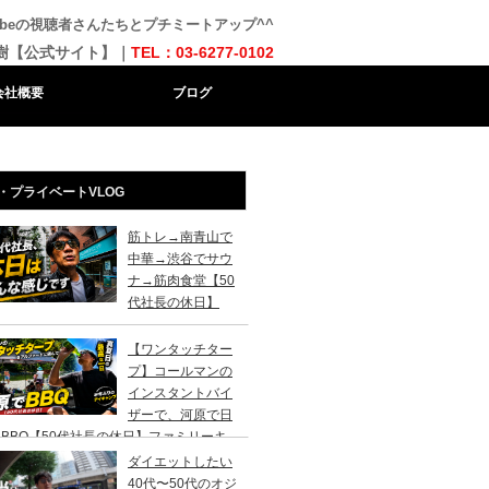
Tubeの視聴者さんたちとプチミートアップ^^
樹【公式サイト】｜
TEL：03-6277-0102
会社概要
ブログ
・プライベートVLOG
筋トレ→南青山で
中華→渋谷でサウ
ナ→筋肉食堂【50
代社長の休日】
【ワンタッチター
プ】コールマンの
インスタントバイ
ザーで、河原で日
BBQ【50代社長の休日】ファミリーキ
ンプ初心者さんは、まずこのスタイルでデ
ダイエットしたい
キャンプがおすすめです。
40代〜50代のオジ