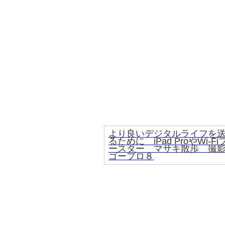
より良いデジタルライフを
るために iPad ProやWi-Fi
ースター マサキ散歩 撮
ゴープロ８