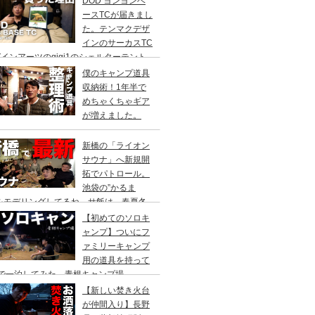
DOD ヨンヨンベ
ースTCが届きまし
た。テンマクデザ
インのサーカスTC
インアーツのgigi1のシェルターテント
比較検討をし、購入に至った理由。
僕のキャンプ道具
収納術！1年半で
めちゃくちゃギア
が増えました。
新橋の「ライオン
サウナ」へ新規開
拓でパトロール。
池袋の”かるま
”をモデリングしてるね。サ飯は、春夏冬
て。
【初めてのソロキ
ャンプ】ついにフ
ァミリーキャンプ
用の道具を持って
人で一泊してみた。青根キャンプ場
【新しい焚き火台
が仲間入り】長野