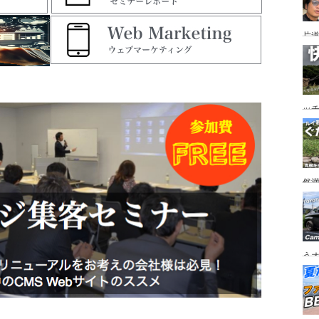
片道
ニ
か
ッ
を
ト
然
市
うオ
チの
フ
ア