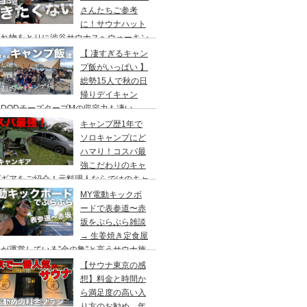
さんたちご参考
に！サウナハット
忘れ物をとりに渋谷サウナスへウォーキン
 ランチはカレー食べに六本木のCoCo壱
【 凄すぎるキャン
屋へ
プ飯がいっぱい 】
総勢15人で秋の日
帰りデイキャン
DODチーズタープMの収容力も凄い。
内のキャンプ場”秋川橋河川公園バーベキ
キャンプ歴1年で
ランド”
ソロキャンプにど
ハマり！コスパ最
強こだわりのキャ
プギアをご紹介！元料理人ならではのキャ
プ飯も堪能。今回は、千葉県一番星キャン
MY電動キックボ
場で雨キャンプでソログルキャンプ。
ードで表参道〜赤
坂をぷらぷら雑談
→ 生姜焼き定食屋
が運営している”金の亀”と言うサウナ施
へ行ってきました。
【サウナ東京の感
想】料金と時間か
ら満足度の高い入
り方のお勧め。年