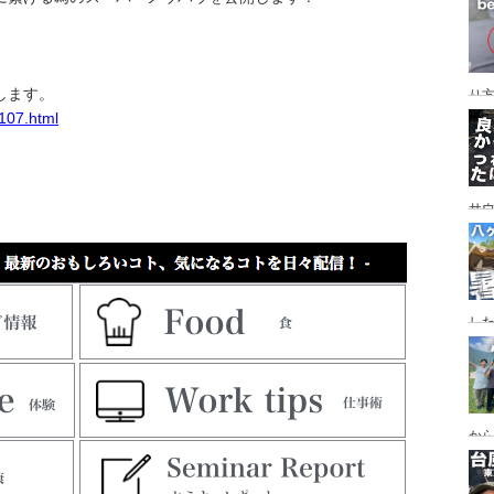
レイ
ンプ
します。
り
e107.html
サ
した
食
ー
ー
から
の代
ス