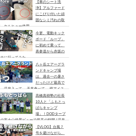
アウト/ 都心から車で1時間/ 河原のキャ
【車のシート洗
場/秋川橋河川公園 バーベキューランド
浄】アルファード
にこびり付いた頑
固なシミ汚れの取
方。ケルヒャー使用。
今更、電動キック
ボード「ループ」
に初めて乗って、
表参道から赤坂の
ウナに行ってみた。
八ヶ岳エアーグラ
ンドキャンプ場
は、過去一の暑さ
だったけど最高で
。温泉入って→ 天丼食べて→ 桃アイス
べて。ファミリーキャンプにもキャンプデ
高橋真樹塾の社長
トにもお勧めです。DOD＆ムラコでグル
10人と「ふもとっ
プキャンプ
ぱらキャンプ
場」！DODタープ
の富士山絶景ビューで最高の時間 / 温泉
わりにシャワー / キャンプ飯は肉にタコ
【VLOG】台風７
にビール
号を避けながら、