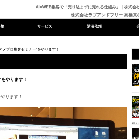
AI×WEB集客で「売り込まずに売れる仕組み」｜株式
株式会社ラブアンドフリー 高橋真
e塾
サービス
講演依頼
”アメブロ集客セミナー”をやります！
”をやります！
をやります！
帰り
ャ
イ