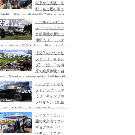
東京から大阪・京
都・名古屋へ車で
7時間、夏休みの家族旅行/子供たちはユ
バーサルスタジオでパパはサウナ→清水寺
コールマンのイン
らの川床で鰻重→世界の山ちゃん
フィニティチェア
と扇風機が新たに
仲間入り。ワンタ
チタープだから設営も楽々。 夏キャンプ
快適に過ごす為のキャンプギア３点セッ
【父子のぐだぐだ
。
ファミリーキャン
プ】一泊二日の河
原で絶景体験！自
満喫・温泉付き！お勧めの神奈川県相模原
・青根キャンプ場。
アルファードをリ
フトアップ！ファ
ミリーキャンプや
ソロキャンに似合
フロード仕様へ / タイヤはBFグッドリッ
オールテレーンTA。ホイールはデルタ
ディズニーランド
ォースのオーバル。アップサスはエスペリ
脇の東京湾でサム
。
ギョプサル・バー
ベキュー！コスト