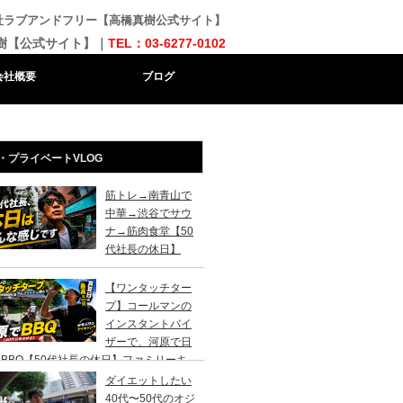
会社ラブアンドフリー【高橋真樹公式サイト】
樹【公式サイト】｜
TEL：03-6277-0102
会社概要
ブログ
・プライベートVLOG
筋トレ→南青山で
中華→渋谷でサウ
ナ→筋肉食堂【50
代社長の休日】
【ワンタッチター
プ】コールマンの
インスタントバイ
ザーで、河原で日
BBQ【50代社長の休日】ファミリーキ
ンプ初心者さんは、まずこのスタイルでデ
ダイエットしたい
キャンプがおすすめです。
40代〜50代のオジ