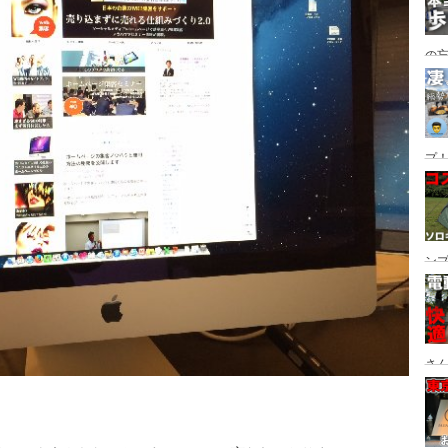
の
グ→
番
プ！
都
ュー
ン
ン
プ
さん
設