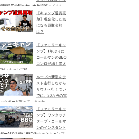
20回程度全国のサウナ施設巡ってます。
【キャンプ道具売
却】現金化した気
になる買取金額
は？
【ファミリーキャ
ンプ】1年ぶりに
コールマンのBBQ
コンロ登場！炭火
”ザ・キャンプ飯
ループの新型をテ
スト走行しながら
サウナへ行くつい
でに、20万円の電
ックボード買ってしまった。
DEA（ヤデア）
【ファミリーキャ
ンプ】ワンタッチ
タープ・コールマ
ンのインスタント
ザーMで手軽にBBQ/サクッとキャンプ