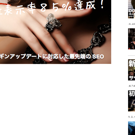
とゼ
と
る
に
1