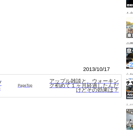
も
公園
行
手
2013/10/17
らだ
送
アップル雑談と、ウォーキン
入
ブ
グ初めて１ヶ月経過したんだ
PageTop
ャ
影
けどその効果は？
し
っ
行