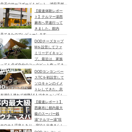
で息子のサーフボードもゲット、浦安高州
浜公園、コールマンワンタッチタープ、フ
【最速体験レポー
リーキャンプ、BBQ
ト】テルマー湯西
麻布へ早速行って
きました。館内
々見てきたのでレビューします。
DODチーズタープ
Mを設営してファ
ミリーデイキャン
プ。最近は、家族
行っても必ず自分のコックピット作ってま
DODヨンヨンベー
スTCを初設営して
ソロキャンのイメ
トレしてきた。息
友達9人連れて総勢14人で大キャンプ！
ちゃくちゃ疲れたぞ。
【最速レポート】
西麻布に都内最大
級のスーパー銭
湯”テルマー湯”現
！サウナも温泉もあり、宿泊も出来るらし