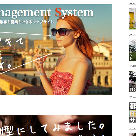
コ
海
ァミ
色
で
す♪
子の
め
る
い♪