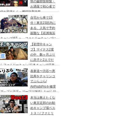
県の薗部技研製・
お洒落で初心者で
火付が超楽ちん・燃焼効率抜群
自宅から車で15
分！東京23区内に
ある、人気で予約
困難な【若洲海浜
キャンプ場】へ、ファミリーキャンプに
ってきた。冬キャンプもキャンプギアを上
【初雪中キャン
に使えば暖かくて楽しい♪
プ】マイナス2度
の中、数ヶ月ぶり
に息子と2人でだ
らファミリーキャンプ/ 冬キャンで温泉
って焚き火して超絶楽しかった。大野路キ
表参道〜渋谷〜恵
ンプ場は結構いいかも
比寿をチャリンコ
でぷらぷら/
AirPodsProを修理
にアップル渋谷へゴープロ雑談しながら行
てきます。モンクレールの新型ショップも
本当は教えたくな
ってみました。
い東京近郊のお勧
めキャンプ場ベス
ト３！/ ファミリ