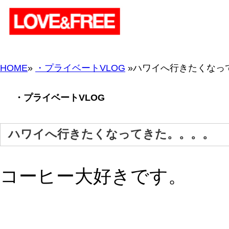
HOME
»
・プライベートVLOG
»ハワイへ行きたくなってきた。。。。
・プライベートVLOG
ハワイへ行きたくなってきた。。。。
コーヒー大好きです。
・・・で、今、はまっているのはこれ
大人買いしてみました。