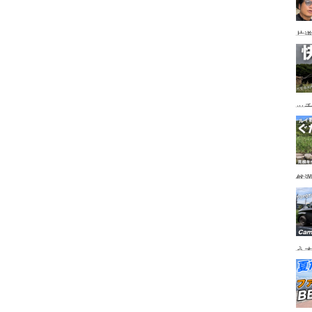
片道
ニ
か
ッ
を
ト
然
市
うオ
チの
フ
ア