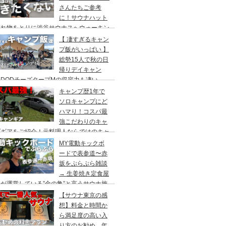
さんたちご参考
に！サウナハット
忘れ物をとりに渋谷サウナスへウォーキン
 ランチはカレー食べに六本木のCoCo壱
【 凄すぎるキャン
屋へ
プ飯がいっぱい 】
総勢15人で秋の日
帰りデイキャン
DODチーズタープMの収容力も凄い。
内のキャンプ場”秋川橋河川公園バーベキ
キャンプ歴1年で
ランド”
ソロキャンプにど
ハマり！コスパ最
強こだわりのキャ
プギアをご紹介！元料理人ならではのキャ
プ飯も堪能。今回は、千葉県一番星キャン
MY電動キックボ
場で雨キャンプでソログルキャンプ。
ードで表参道〜赤
坂をぷらぷら雑談
→ 生姜焼き定食屋
が運営している”金の亀”と言うサウナ施
へ行ってきました。
【サウナ東京の感
想】料金と時間か
ら満足度の高い入
り方のお勧め。年