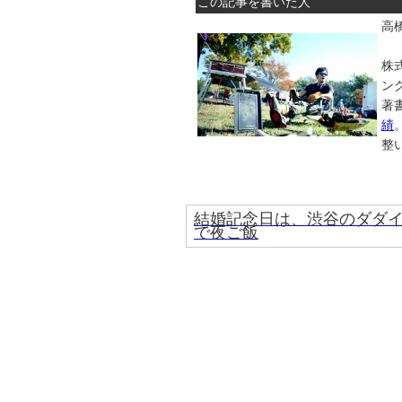
この記事を書いた人
高橋
株
ン
著
績
整
結婚記念日は、渋谷のダダ
で夜ご飯