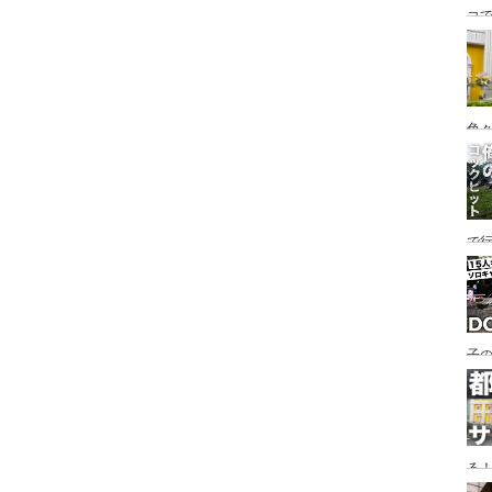
コ
海
ァミ
色
で
す♪
子の
め
る
い♪