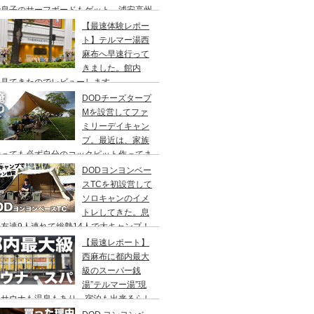
で息子のサーフボードもゲット、浦安高州
浜公園、コールマンワンタッチタープ、フ
【最速体験レポー
リーキャンプ、BBQ
ト】テルマー湯西
麻布へ早速行って
きました。館内
々見てきたのでレビューします。
DODチーズタープ
Mを設営してファ
ミリーデイキャン
プ。最近は、家族
行っても必ず自分のコックピット作ってま
DODヨンヨンベー
スTCを初設営して
ソロキャンのイメ
トレしてきた。息
友達9人連れて総勢14人で大キャンプ！
ちゃくちゃ疲れたぞ。
【最速レポート】
西麻布に都内最大
級のスーパー銭
湯”テルマー湯”現
！サウナも温泉もあり、宿泊も出来るらし