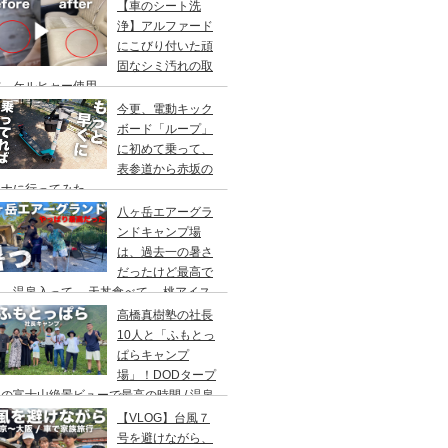
アウト/ 都心から車で1時間/ 河原のキャ
【車のシート洗
場/秋川橋河川公園 バーベキューランド
浄】アルファード
にこびり付いた頑
固なシミ汚れの取
方。ケルヒャー使用。
今更、電動キック
ボード「ループ」
に初めて乗って、
表参道から赤坂の
ウナに行ってみた。
八ヶ岳エアーグラ
ンドキャンプ場
は、過去一の暑さ
だったけど最高で
。温泉入って→ 天丼食べて→ 桃アイス
べて。ファミリーキャンプにもキャンプデ
高橋真樹塾の社長
トにもお勧めです。DOD＆ムラコでグル
10人と「ふもとっ
プキャンプ
ぱらキャンプ
場」！DODタープ
の富士山絶景ビューで最高の時間 / 温泉
わりにシャワー / キャンプ飯は肉にタコ
【VLOG】台風７
にビール
号を避けながら、