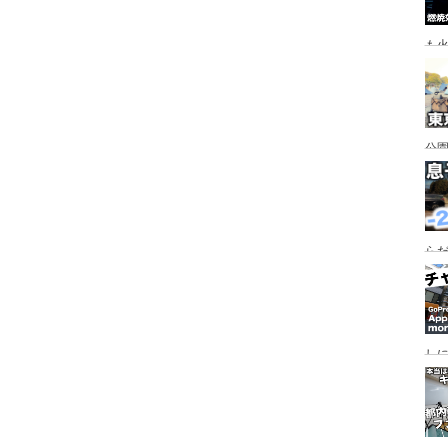
も
公園
行
手
らだ
入
ャ
し
っ
行