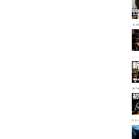
とゼ
と
る
に
1