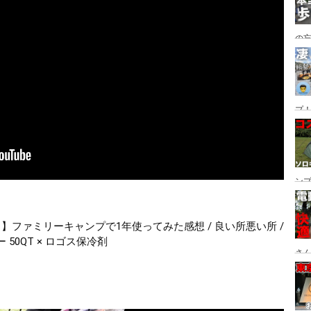
の
グ→
番
プ！
都
ュー
ン
ン
プ
】ファミリーキャンプで1年使ってみた感想 / 良い所悪い所 / 
50QT × ロゴス保冷剤
さん
設