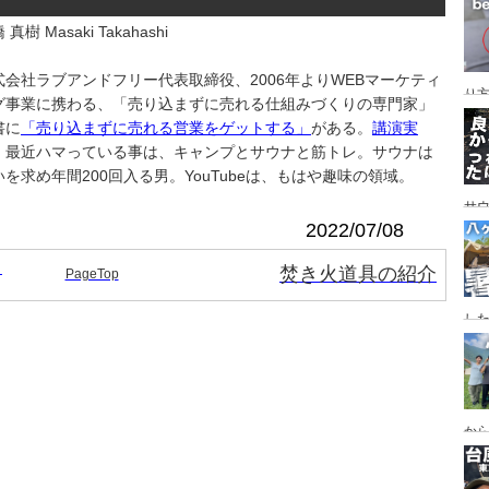
レイ
ンプ
 真樹 Masaki Takahashi
式会社ラブアンドフリー代表取締役、2006年よりWEBマーケティ
り
グ事業に携わる、「売り込まずに売れる仕組みづくりの専門家」
書に
「売り込まずに売れる営業をゲットする」
がある。
講演実
。最近ハマっている事は、キャンプとサウナと筋トレ。サウナは
いを求め年間200回入る男。YouTubeは、もはや趣味の領域。
サ
2022/07/08
イ
焚き火道具の紹介
PageTop
した
食
ー
ー
から
の代
ス