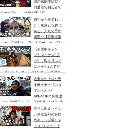
県の薗部技研製・
お洒落で初心者で
火付が超楽ちん・燃焼効率抜群
自宅から車で15
分！東京23区内に
ある、人気で予約
困難な【若洲海浜
キャンプ場】へ、ファミリーキャンプに
ってきた。冬キャンプもキャンプギアを上
【初雪中キャン
に使えば暖かくて楽しい♪
プ】マイナス2度
の中、数ヶ月ぶり
に息子と2人でだ
らファミリーキャンプ/ 冬キャンで温泉
って焚き火して超絶楽しかった。大野路キ
表参道〜渋谷〜恵
ンプ場は結構いいかも
比寿をチャリンコ
でぷらぷら/
AirPodsProを修理
にアップル渋谷へゴープロ雑談しながら行
てきます。モンクレールの新型ショップも
本当は教えたくな
ってみました。
い東京近郊のお勧
めキャンプ場ベス
ト３！/ ファミリ