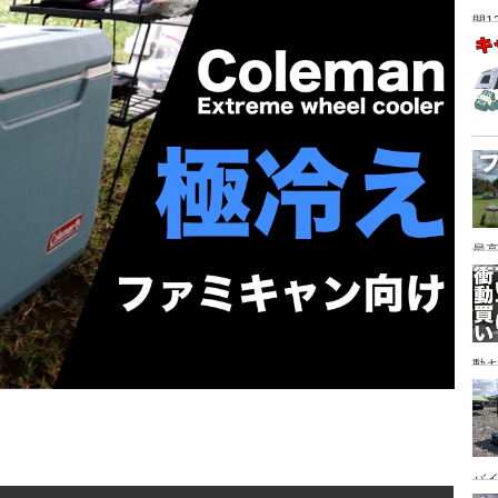
間1
最高
動キ
YA
バイ