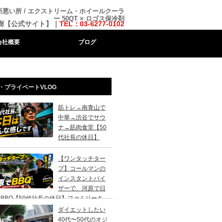
所悪い所 / エクストリーム・ホイールクーラ
ー 50QT × ロゴス保冷剤
樹【公式サイト】｜
TEL：03-6277-0102
会社概要
ブログ
・プライベートVLOG
筋トレ→南青山で
中華→渋谷でサウ
ナ→筋肉食堂【50
代社長の休日】
【ワンタッチター
プ】コールマンの
インスタントバイ
ザーで、河原で日
BBQ【50代社長の休日】ファミリーキ
ンプ初心者さんは、まずこのスタイルでデ
ダイエットしたい
キャンプがおすすめです。
40代〜50代のオジ