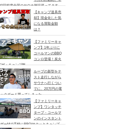
20回程度全国のサウナ施設巡ってます。
【キャンプ道具売
却】現金化した気
になる買取金額
は？
【ファミリーキャ
ンプ】1年ぶりに
コールマンのBBQ
コンロ登場！炭火
”ザ・キャンプ飯
ループの新型をテ
スト走行しながら
サウナへ行くつい
でに、20万円の電
ックボード買ってしまった。
DEA（ヤデア）
【ファミリーキャ
ンプ】ワンタッチ
タープ・コールマ
ンのインスタント
ザーMで手軽にBBQ/サクッとキャンプ