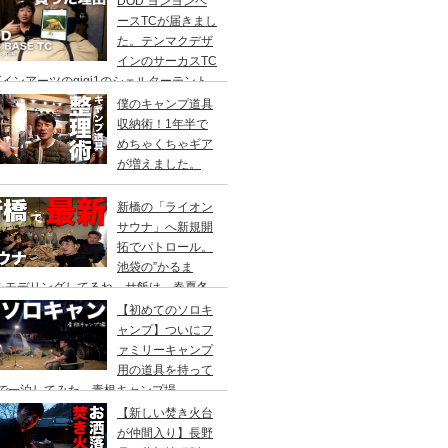
DOD ヨンヨンベ
ースTCが届きまし
た。テンマクデザ
インのサーカスTC
インアーツのgigi1のシェルターテント
比較検討をし、購入に至った理由。
僕のキャンプ道具
収納術！1年半で
めちゃくちゃギア
が増えました。
新橋の「ライオン
サウナ」へ新規開
拓でパトロール。
池袋の”かるま
”をモデリングしてるね。サ飯は、春夏冬
て。
【初めてのソロキ
ャンプ】ついにフ
ァミリーキャンプ
用の道具を持って
人で一泊してみた。青根キャンプ場
【新しい焚き火台
が仲間入り】長野