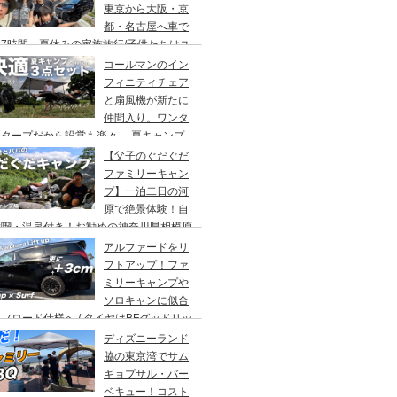
東京から大阪・京
都・名古屋へ車で
7時間、夏休みの家族旅行/子供たちはユ
バーサルスタジオでパパはサウナ→清水寺
コールマンのイン
らの川床で鰻重→世界の山ちゃん
フィニティチェア
と扇風機が新たに
仲間入り。ワンタ
チタープだから設営も楽々。 夏キャンプ
快適に過ごす為のキャンプギア３点セッ
【父子のぐだぐだ
。
ファミリーキャン
プ】一泊二日の河
原で絶景体験！自
満喫・温泉付き！お勧めの神奈川県相模原
・青根キャンプ場。
アルファードをリ
フトアップ！ファ
ミリーキャンプや
ソロキャンに似合
フロード仕様へ / タイヤはBFグッドリッ
オールテレーンTA。ホイールはデルタ
ディズニーランド
ォースのオーバル。アップサスはエスペリ
脇の東京湾でサム
。
ギョプサル・バー
ベキュー！コスト