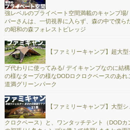
サウナもやってきた。エブリーのキャンプ仕様の車もご紹介、キ
ャンプ飯はカレーうどんと焼き鳥、名栗温泉大松閣でお風呂に入
って帰ったよ。
【ファミリーキャンプ】キャンプ飯は親子で餃子
づくり！東京から１時間の温泉付きのキャンプ場いやしの里
アルファードへ5人分のファミリーキャンプ道具
の積み方手順お見せします！／上手な車載方法
アルファードを5人家族のファミリーキャンプで
８ヶ月使ってみて良かった事と悪かった事
【ファミリーキャンプ】海が目の前の木更津キャ