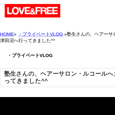
HOME
»
・プライベートVLOG
»塾生さんの、ヘアーサロン・ルコールへカッ
津田沼へ行ってきました^^
・プライベートVLOG
塾生さんの、ヘアーサロン・ルコールへカットしに津田沼
ってきました^^