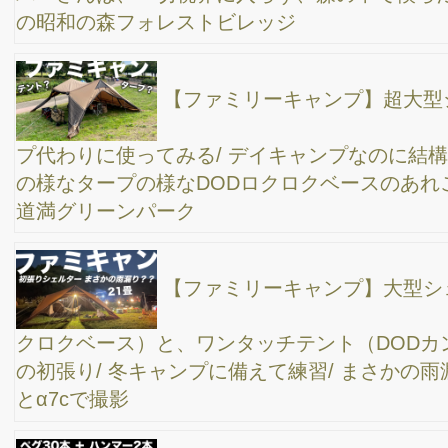
ァミリーキャンプで使ってみた感想をレビュー！
ファミリーキャンプ！大鳩園キャンプ場でテント
サウナもやってきた。エブリーのキャンプ仕様の車もご紹介、キ
ャンプ飯はカレーうどんと焼き鳥、名栗温泉大松閣でお風呂に入
って帰ったよ。
【ファミリーキャンプ】キャンプ飯は親子で餃子
づくり！東京から１時間の温泉付きのキャンプ場いやしの里
アルファードへ5人分のファミリーキャンプ道具
の積み方手順お見せします！／上手な車載方法
アルファードを5人家族のファミリーキャンプで
８ヶ月使ってみて良かった事と悪かった事