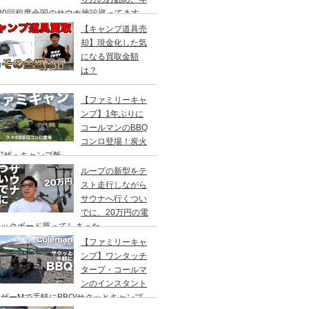
20回程度全国のサウナ施設巡ってます。
【キャンプ道具売
却】現金化した気
になる買取金額
は？
【ファミリーキャ
ンプ】1年ぶりに
コールマンのBBQ
コンロ登場！炭火
”ザ・キャンプ飯
ループの新型をテ
スト走行しながら
サウナへ行くつい
でに、20万円の電
ックボード買ってしまった。
DEA（ヤデア）
【ファミリーキャ
ンプ】ワンタッチ
タープ・コールマ
ンのインスタント
ザーMで手軽にBBQ/サクッとキャンプ