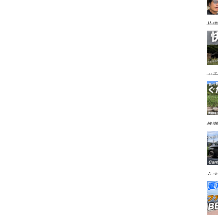
片道
ニ
か
ッ
を
ト
然
市
うオ
チの
フ
ア