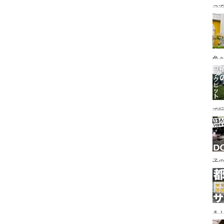
コ
海
ァミ
色
で
す♪
子の
め
る
い♪