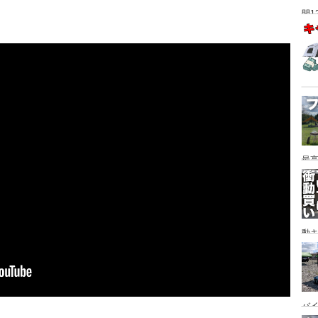
間1
最高
動キ
YA
バイ