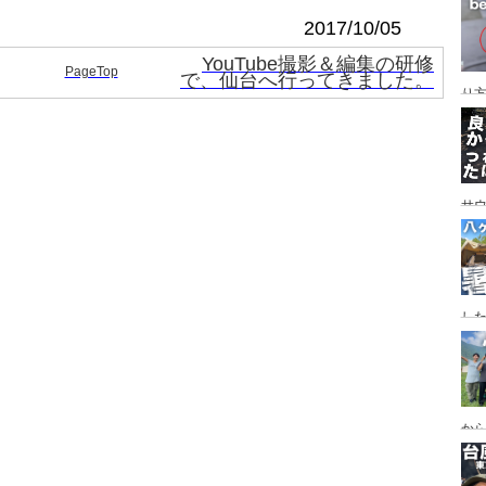
レイ
2017/10/05
ンプ
YouTube撮影＆編集の研修
PageTop
で、仙台へ行ってきました。
り
サ
した
食
ー
ー
から
の代
ス