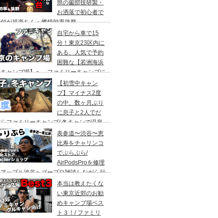
県の薗部技研製・
お洒落で初心者で
火付が超楽ちん・燃焼効率抜群
自宅から車で15
分！東京23区内に
ある、人気で予約
困難な【若洲海浜
キャンプ場】へ、ファミリーキャンプに
ってきた。冬キャンプもキャンプギアを上
【初雪中キャン
に使えば暖かくて楽しい♪
プ】マイナス2度
の中、数ヶ月ぶり
に息子と2人でだ
らファミリーキャンプ/ 冬キャンで温泉
って焚き火して超絶楽しかった。大野路キ
表参道〜渋谷〜恵
ンプ場は結構いいかも
比寿をチャリンコ
でぷらぷら/
AirPodsProを修理
にアップル渋谷へゴープロ雑談しながら行
てきます。モンクレールの新型ショップも
本当は教えたくな
ってみました。
い東京近郊のお勧
めキャンプ場ベス
ト３！/ ファミリ