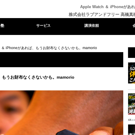
Apple Watch ＆ iPho
株式会社ラブアンドフリー 高橋真
e塾
サービス
講演依頼
atch ＆ iPhoneがあれば、もうお財布なくさないかも。mamorio
あれば、もうお財布なくさないかも。mamorio
帰り
ャ
イ