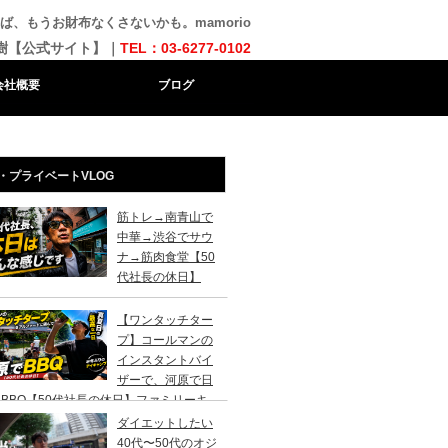
neがあれば、もうお財布なくさないかも。mamorio
樹【公式サイト】｜
TEL：03-6277-0102
会社概要
ブログ
・プライベートVLOG
筋トレ→南青山で
中華→渋谷でサウ
ナ→筋肉食堂【50
代社長の休日】
【ワンタッチター
プ】コールマンの
インスタントバイ
ザーで、河原で日
BBQ【50代社長の休日】ファミリーキ
ンプ初心者さんは、まずこのスタイルでデ
ダイエットしたい
キャンプがおすすめです。
40代〜50代のオジ