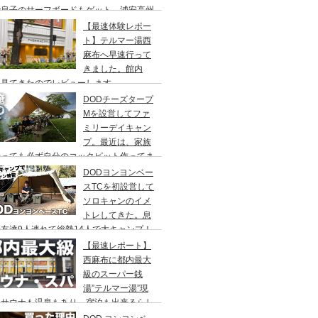
で息子のサーフボードもゲット、浦安高州
浜公園、コールマンワンタッチタープ、フ
【最速体験レポー
リーキャンプ、BBQ
ト】テルマー湯西
麻布へ早速行って
きました。館内
々見てきたのでレビューします。
DODチーズタープ
Mを設営してファ
ミリーデイキャン
プ。最近は、家族
行っても必ず自分のコックピット作ってま
DODヨンヨンベー
スTCを初設営して
ソロキャンのイメ
トレしてきた。息
友達9人連れて総勢14人で大キャンプ！
ちゃくちゃ疲れたぞ。
【最速レポート】
西麻布に都内最大
級のスーパー銭
湯”テルマー湯”現
！サウナも温泉もあり、宿泊も出来るらし