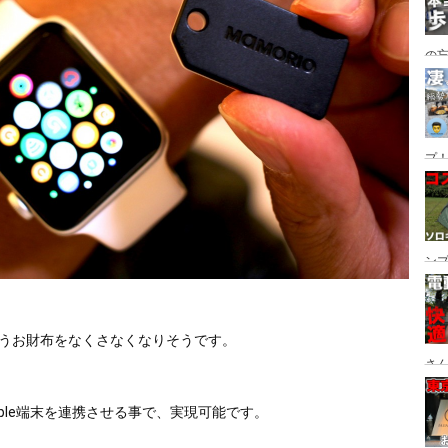
の
グ→
番
プ！
都
ュー
ン
ン
プ
あれば、もうお財布をなくさなくなりそうです。
さん
設
Apple端末を連携させる事で、実現可能です。