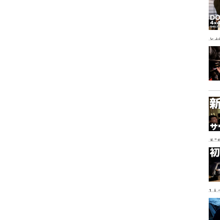
とゼ
と
る
に
1