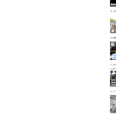
も
公園
行
手
らだ
入
ャ
し
っ
行