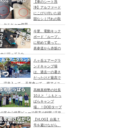
アウト/ 都心から車で1時間/ 河原のキャ
【車のシート洗
場/秋川橋河川公園 バーベキューランド
浄】アルファード
にこびり付いた頑
固なシミ汚れの取
方。ケルヒャー使用。
今更、電動キック
ボード「ループ」
に初めて乗って、
表参道から赤坂の
ウナに行ってみた。
八ヶ岳エアーグラ
ンドキャンプ場
は、過去一の暑さ
だったけど最高で
。温泉入って→ 天丼食べて→ 桃アイス
べて。ファミリーキャンプにもキャンプデ
高橋真樹塾の社長
トにもお勧めです。DOD＆ムラコでグル
10人と「ふもとっ
プキャンプ
ぱらキャンプ
場」！DODタープ
の富士山絶景ビューで最高の時間 / 温泉
わりにシャワー / キャンプ飯は肉にタコ
【VLOG】台風７
にビール
号を避けながら、