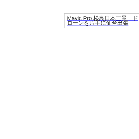
Mavic Pro 松島日本三景 ド
ローンを片手に仙台出張