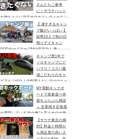
さんたちご参考
に！サウナハット
忘れ物をとりに渋谷サウナスへウォーキン
 ランチはカレー食べに六本木のCoCo壱
【 凄すぎるキャン
屋へ
プ飯がいっぱい 】
総勢15人で秋の日
帰りデイキャン
DODチーズタープMの収容力も凄い。
内のキャンプ場”秋川橋河川公園バーベキ
キャンプ歴1年で
ランド”
ソロキャンプにど
ハマり！コスパ最
強こだわりのキャ
プギアをご紹介！元料理人ならではのキャ
プ飯も堪能。今回は、千葉県一番星キャン
MY電動キックボ
場で雨キャンプでソログルキャンプ。
ードで表参道〜赤
坂をぷらぷら雑談
→ 生姜焼き定食屋
が運営している”金の亀”と言うサウナ施
へ行ってきました。
【サウナ東京の感
想】料金と時間か
ら満足度の高い入
り方のお勧め。年