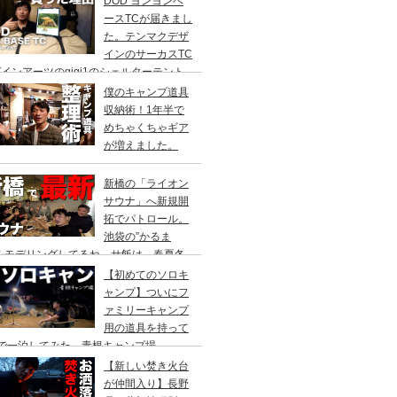
DOD ヨンヨンベ
ースTCが届きまし
た。テンマクデザ
インのサーカスTC
インアーツのgigi1のシェルターテント
比較検討をし、購入に至った理由。
僕のキャンプ道具
収納術！1年半で
めちゃくちゃギア
が増えました。
新橋の「ライオン
サウナ」へ新規開
拓でパトロール。
池袋の”かるま
”をモデリングしてるね。サ飯は、春夏冬
て。
【初めてのソロキ
ャンプ】ついにフ
ァミリーキャンプ
用の道具を持って
人で一泊してみた。青根キャンプ場
【新しい焚き火台
が仲間入り】長野