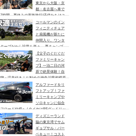
東京から大阪・京
都・名古屋へ車で
7時間、夏休みの家族旅行/子供たちはユ
バーサルスタジオでパパはサウナ→清水寺
コールマンのイン
らの川床で鰻重→世界の山ちゃん
フィニティチェア
と扇風機が新たに
仲間入り。ワンタ
チタープだから設営も楽々。 夏キャンプ
快適に過ごす為のキャンプギア３点セッ
【父子のぐだぐだ
。
ファミリーキャン
プ】一泊二日の河
原で絶景体験！自
満喫・温泉付き！お勧めの神奈川県相模原
・青根キャンプ場。
アルファードをリ
フトアップ！ファ
ミリーキャンプや
ソロキャンに似合
フロード仕様へ / タイヤはBFグッドリッ
オールテレーンTA。ホイールはデルタ
ディズニーランド
ォースのオーバル。アップサスはエスペリ
脇の東京湾でサム
。
ギョプサル・バー
ベキュー！コスト