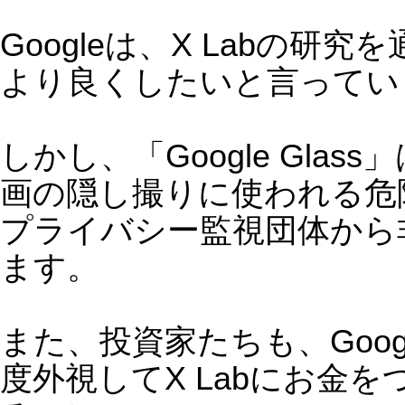
ど一時的にしか使わないアイテムを
シェアするのにも使えます。
また、地震やハリケーンなど自然災害
あった地域に救援物資を届けるのにも
用できるはずです。
For Google's Drones, a 'Project Wing' 
a Prayer
｜Inc.