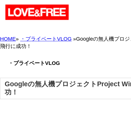
HOME
»
・プライベートVLOG
»Googleの無人機プロジェクトProject Wing
飛行に成功！
・プライベートVLOG
Googleの無人機プロジェクトProject Wingがテスト飛行
功！
- Written by Masaki Takahashi -