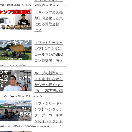
20回程度全国のサウナ施設巡ってます。
【キャンプ道具売
却】現金化した気
になる買取金額
は？
【ファミリーキャ
ンプ】1年ぶりに
コールマンのBBQ
コンロ登場！炭火
”ザ・キャンプ飯
ループの新型をテ
スト走行しながら
サウナへ行くつい
でに、20万円の電
ックボード買ってしまった。
DEA（ヤデア）
【ファミリーキャ
ンプ】ワンタッチ
タープ・コールマ
ンのインスタント
ザーMで手軽にBBQ/サクッとキャンプ