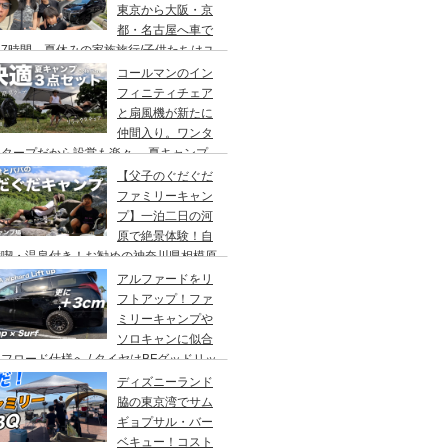
東京から大阪・京
都・名古屋へ車で
7時間、夏休みの家族旅行/子供たちはユ
バーサルスタジオでパパはサウナ→清水寺
コールマンのイン
らの川床で鰻重→世界の山ちゃん
フィニティチェア
と扇風機が新たに
仲間入り。ワンタ
チタープだから設営も楽々。 夏キャンプ
快適に過ごす為のキャンプギア３点セッ
【父子のぐだぐだ
。
ファミリーキャン
プ】一泊二日の河
原で絶景体験！自
満喫・温泉付き！お勧めの神奈川県相模原
・青根キャンプ場。
アルファードをリ
フトアップ！ファ
ミリーキャンプや
ソロキャンに似合
フロード仕様へ / タイヤはBFグッドリッ
オールテレーンTA。ホイールはデルタ
ディズニーランド
ォースのオーバル。アップサスはエスペリ
脇の東京湾でサム
。
ギョプサル・バー
ベキュー！コスト