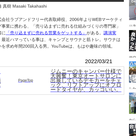
レイ
 真樹 Masaki Takahashi
ンプ
式会社ラブアンドフリー代表取締役、2006年よりWEBマーケティ
グ事業に携わる、「売り込まずに売れる仕組みづくりの専門家」
り
書に
「売り込まずに売れる営業をゲットする」
がある。
講演実
。最近ハマっている事は、キャンプとサウナと筋トレ。サウナは
いを求め年間200回入る男。YouTubeは、もはや趣味の領域。
サ
2022/03/21
ト
ジムニーのキャンパー仕様で
リ
大興奮！東京オートサロンに
納
出展しているデモカーをチェ
PageTop
゚
ック、リフトアップにオフロ
ードタイヤが、カッコいい。
した
食
ー
ー
から
の代
ス