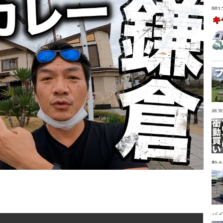
間1
最高
動キ
YA
バイ