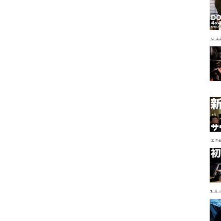
とゼ
と
る
に
1