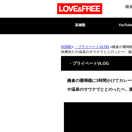
鎌
高橋塾
YouTub
HOME
»
・プライベートVLOG
»鎌倉の珊瑚
快爽快たや温泉のサウナでととのった〜。撮
・プライベートVLOG
鎌倉の珊瑚礁に3時間かけてカレー
や温泉のサウナでととのった〜。