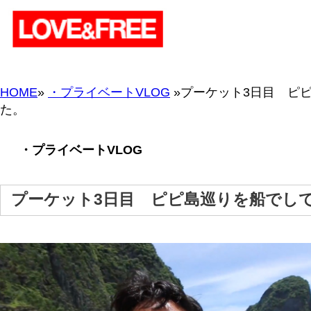
HOME
»
・プライベートVLOG
»プーケット3日目 ピピ島巡りを船でしてみま
た。
・プライベートVLOG
プーケット3日目 ピピ島巡りを船でしてみました。