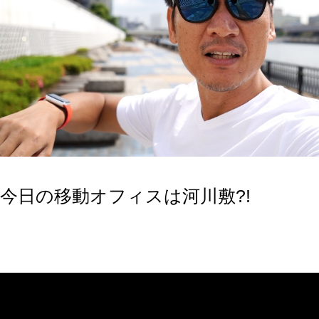
今日の移動オフィスは河川敷?!