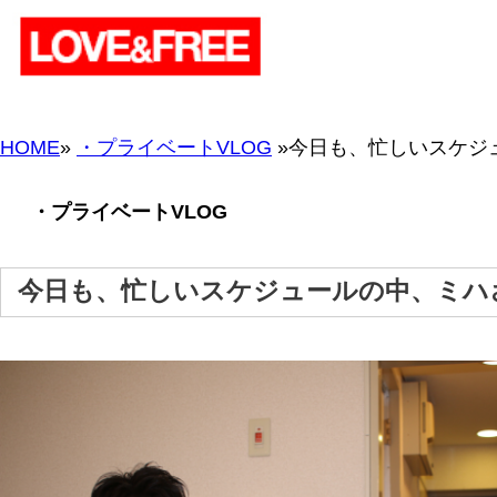
HOME
»
・プライベートVLOG
»今日も、忙しいスケジュールの中、ミハさん
・プライベートVLOG
今日も、忙しいスケジュールの中、ミハさん登場！