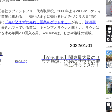
 真樹 Masaki Takahashi
レイ
ンプ
式会社ラブアンドフリー代表取締役、2006年よりWEBマーケティ
グ事業に携わる、「売り込まずに売れる仕組みづくりの専門家」
り
書に
「売り込まずに売れる営業をゲットする」
がある。
講演実
。最近ハマっている事は、キャンプとサウナと筋トレ。サウナは
いを求め年間200回入る男。YouTubeは、もはや趣味の領域。
2022/01/01
サ
度
に
【かるまる】関東最大級のサ
リ
ウナ施設、池袋のサウナの聖
PageTop
行
地に行ってきた！
した
食
ー
ー
から
の代
ス