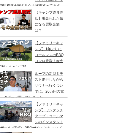
20回程度全国のサウナ施設巡ってます。
【キャンプ道具売
却】現金化した気
になる買取金額
は？
【ファミリーキャ
ンプ】1年ぶりに
コールマンのBBQ
コンロ登場！炭火
”ザ・キャンプ飯
ループの新型をテ
スト走行しながら
サウナへ行くつい
でに、20万円の電
ックボード買ってしまった。
DEA（ヤデア）
【ファミリーキャ
ンプ】ワンタッチ
タープ・コールマ
ンのインスタント
ザーMで手軽にBBQ/サクッとキャンプ