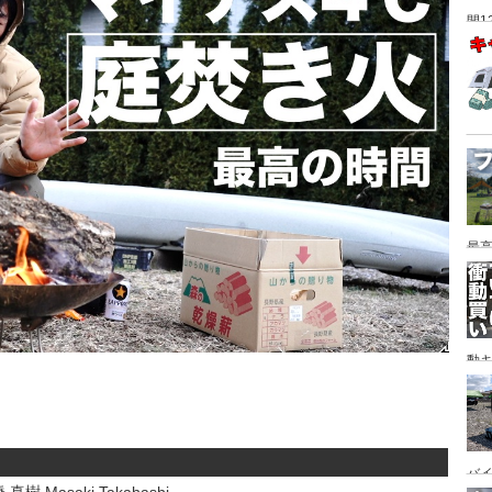
間1
最高
動キ
YA
バイ