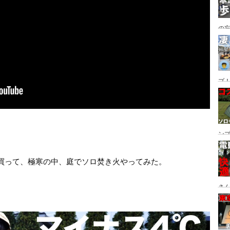
の
グ→
番
プ！
都
ュー
ン
ン
プ
薪買って、極寒の中、庭でソロ焚き火やってみた。
さん
設