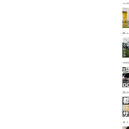
コ
海
ァミ
色
で
す♪
子の
め
る
い♪