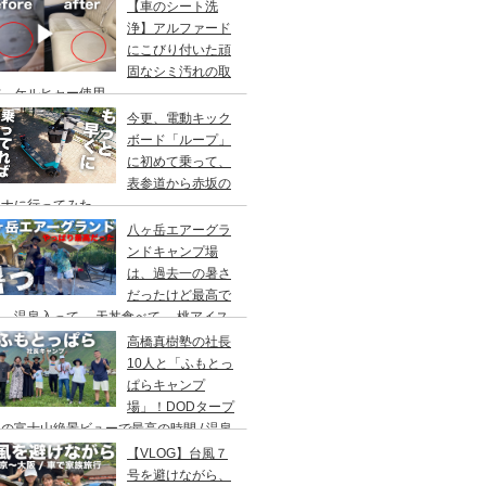
アウト/ 都心から車で1時間/ 河原のキャ
【車のシート洗
場/秋川橋河川公園 バーベキューランド
浄】アルファード
にこびり付いた頑
固なシミ汚れの取
方。ケルヒャー使用。
今更、電動キック
ボード「ループ」
に初めて乗って、
表参道から赤坂の
ウナに行ってみた。
八ヶ岳エアーグラ
ンドキャンプ場
は、過去一の暑さ
だったけど最高で
。温泉入って→ 天丼食べて→ 桃アイス
べて。ファミリーキャンプにもキャンプデ
高橋真樹塾の社長
トにもお勧めです。DOD＆ムラコでグル
10人と「ふもとっ
プキャンプ
ぱらキャンプ
場」！DODタープ
の富士山絶景ビューで最高の時間 / 温泉
わりにシャワー / キャンプ飯は肉にタコ
【VLOG】台風７
にビール
号を避けながら、