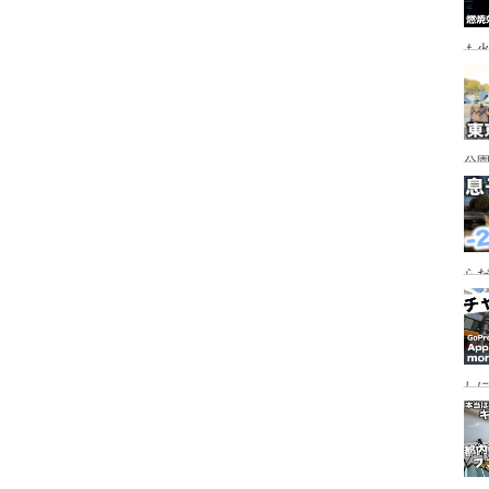
も
公園
行
手
らだ
入
ャ
し
っ
行