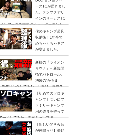
DOD ヨンヨンベ
ースTCが届きまし
た。テンマクデザ
インのサーカスTC
インアーツのgigi1のシェルターテント
比較検討をし、購入に至った理由。
僕のキャンプ道具
収納術！1年半で
めちゃくちゃギア
が増えました。
新橋の「ライオン
サウナ」へ新規開
拓でパトロール。
池袋の”かるま
”をモデリングしてるね。サ飯は、春夏冬
て。
【初めてのソロキ
ャンプ】ついにフ
ァミリーキャンプ
用の道具を持って
人で一泊してみた。青根キャンプ場
【新しい焚き火台
が仲間入り】長野