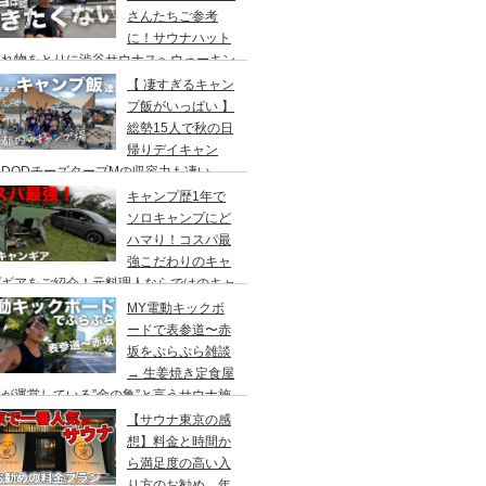
さんたちご参考
に！サウナハット
忘れ物をとりに渋谷サウナスへウォーキン
 ランチはカレー食べに六本木のCoCo壱
【 凄すぎるキャン
屋へ
プ飯がいっぱい 】
総勢15人で秋の日
帰りデイキャン
DODチーズタープMの収容力も凄い。
内のキャンプ場”秋川橋河川公園バーベキ
キャンプ歴1年で
ランド”
ソロキャンプにど
ハマり！コスパ最
強こだわりのキャ
プギアをご紹介！元料理人ならではのキャ
プ飯も堪能。今回は、千葉県一番星キャン
MY電動キックボ
場で雨キャンプでソログルキャンプ。
ードで表参道〜赤
坂をぷらぷら雑談
→ 生姜焼き定食屋
が運営している”金の亀”と言うサウナ施
へ行ってきました。
【サウナ東京の感
想】料金と時間か
ら満足度の高い入
り方のお勧め。年