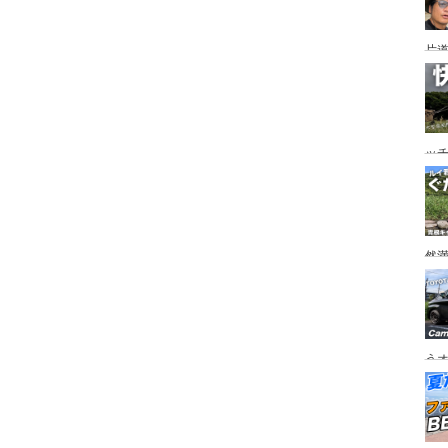
片道
ニ
か
ッ
を
ト
然
市
うオ
チの
フ
ア