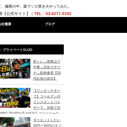
て、極寒の中、庭でソロ焚き火やってみた。
樹【公式サイト】｜
TEL：03-6277-0102
会社概要
ブログ
・プライベートVLOG
筋トレ→南青山で
中華→渋谷でサウ
ナ→筋肉食堂【50
代社長の休日】
【ワンタッチター
プ】コールマンの
インスタントバイ
ザーで、河原で日
BBQ【50代社長の休日】ファミリーキ
ンプ初心者さんは、まずこのスタイルでデ
ダイエットしたい
キャンプがおすすめです。
40代〜50代のオジ