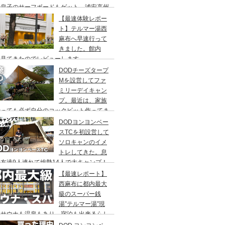
で息子のサーフボードもゲット、浦安高州
浜公園、コールマンワンタッチタープ、フ
【最速体験レポー
リーキャンプ、BBQ
ト】テルマー湯西
麻布へ早速行って
きました。館内
々見てきたのでレビューします。
DODチーズタープ
Mを設営してファ
ミリーデイキャン
プ。最近は、家族
行っても必ず自分のコックピット作ってま
DODヨンヨンベー
スTCを初設営して
ソロキャンのイメ
トレしてきた。息
友達9人連れて総勢14人で大キャンプ！
ちゃくちゃ疲れたぞ。
【最速レポート】
西麻布に都内最大
級のスーパー銭
湯”テルマー湯”現
！サウナも温泉もあり、宿泊も出来るらし