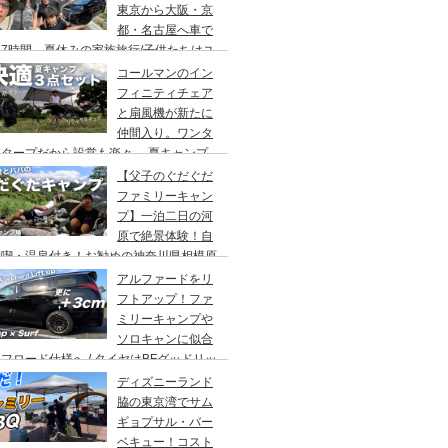
東京から大阪・京
都・名古屋へ車で
7時間、夏休みの家族旅行/子供たちはユ
バーサルスタジオでパパはサウナ→清水寺
コールマンのイン
らの川床で鰻重→世界の山ちゃん
フィニティチェア
と扇風機が新たに
仲間入り。ワンタ
チタープだから設営も楽々。 夏キャンプ
快適に過ごす為のキャンプギア３点セッ
【父子のぐだぐだ
。
ファミリーキャン
プ】一泊二日の河
原で絶景体験！自
満喫・温泉付き！お勧めの神奈川県相模原
・青根キャンプ場。
アルファードをリ
フトアップ！ファ
ミリーキャンプや
ソロキャンに似合
フロード仕様へ / タイヤはBFグッドリッ
オールテレーンTA。ホイールはデルタ
ディズニーランド
ォースのオーバル。アップサスはエスペリ
脇の東京湾でサム
。
ギョプサル・バー
ベキュー！コスト