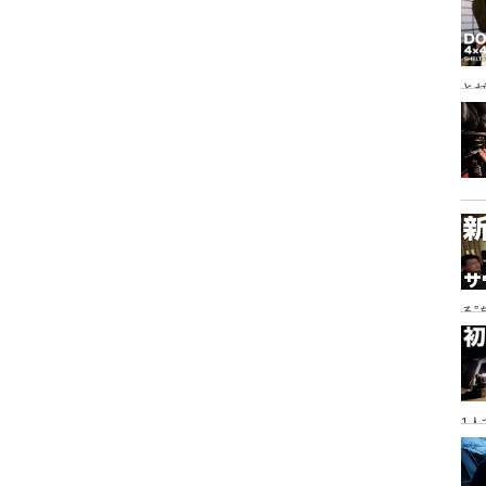
とゼ
と
る
に
1