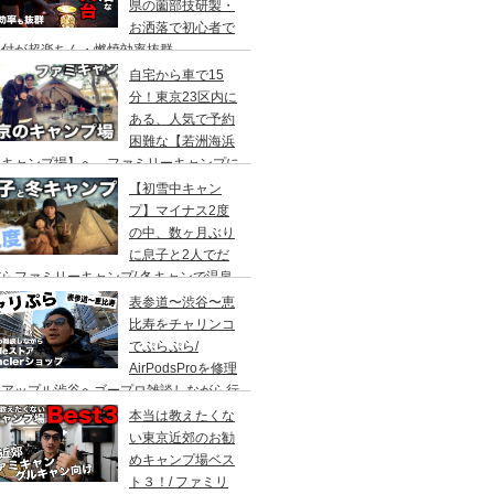
県の薗部技研製・
お洒落で初心者で
火付が超楽ちん・燃焼効率抜群
自宅から車で15
分！東京23区内に
ある、人気で予約
困難な【若洲海浜
キャンプ場】へ、ファミリーキャンプに
ってきた。冬キャンプもキャンプギアを上
【初雪中キャン
に使えば暖かくて楽しい♪
プ】マイナス2度
の中、数ヶ月ぶり
に息子と2人でだ
らファミリーキャンプ/ 冬キャンで温泉
って焚き火して超絶楽しかった。大野路キ
表参道〜渋谷〜恵
ンプ場は結構いいかも
比寿をチャリンコ
でぷらぷら/
AirPodsProを修理
にアップル渋谷へゴープロ雑談しながら行
てきます。モンクレールの新型ショップも
本当は教えたくな
ってみました。
い東京近郊のお勧
めキャンプ場ベス
ト３！/ ファミリ