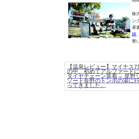
高橋
株
ン
著
績
整
【温泉レビュー】マイナス7
の中、初めてアルファード
タイヤチェーン装着→ 星野
ゾート長野のトンボの湯に
ってきました。