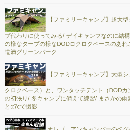
ファミリーキャンプ！大鳩園キャンプ場でテント
サウナもやってきた。エブリーのキャンプ仕様の車もご紹介、キ
ャンプ飯はカレーうどんと焼き鳥、名栗温泉大松閣でお風呂に入
って帰ったよ。
【ファミリーキャンプ】キャンプ飯は親子で餃子
づくり！東京から１時間の温泉付きのキャンプ場いやしの里
アルファードへ5人分のファミリーキャンプ道具
の積み方手順お見せします！／上手な車載方法
アルファードを5人家族のファミリーキャンプで
８ヶ月使ってみて良かった事と悪かった事