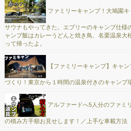
【ファミリーキャンプ】鳥の目河川オートキャン
プ場で”グループキャンプ”→ ホテルサンバレー那須に宿泊して温
泉＆サウナで宴 那須＃１
冬は”サクッと”デイキャンスタイル！/焚き火台テ
ーブル導入したら最高だった/コールマンファーヤープレイステー
ブル/埼玉県彩湖道満グリーンパーク/アサショウのいも豚が超うま
い/ファミリーキャンプ
【ファミリーキャンプ】府中市郷土の森の河川敷
でグループキャンプ→浅草大鳥神社も行ってきた
【ファミリーキャンプ】木場公園でサクッとデイ
キャン、今回目指したのはキャンプギアの装備を軽めで行く事・
パッと設営、パッと撤収・コールマンのワンタッチタープって本