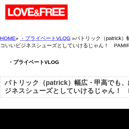
HOME
»
・プライベートVLOG
»パトリック（patrick）幅広・甲高でも、細身
コいいビジネスシューズとしていけるじゃん！ PAMIR
・プライベートVLOG
パトリック（patrick）幅広・甲高でも、細身のカッコい
ジネスシューズとしていけるじゃん！ PAMIR