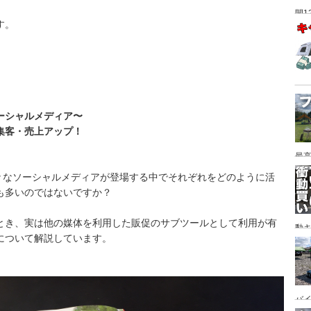
間1
す。
ーシャルメディア〜
集客・売上アップ！
最高
NE・・・ 様々なソーシャルメディアが登場する中でそれぞれをどのように活
も多いのではないですか？
とき、実は他の媒体を利用した販促のサブツールとして利用が有
動キ
について解説しています。
YA
バイ