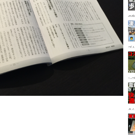
の
グ→
番
プ！
都
ュー
ン
ン
プ
さん
設