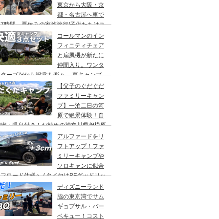
東京から大阪・京
都・名古屋へ車で
7時間、夏休みの家族旅行/子供たちはユ
バーサルスタジオでパパはサウナ→清水寺
コールマンのイン
らの川床で鰻重→世界の山ちゃん
フィニティチェア
と扇風機が新たに
仲間入り。ワンタ
チタープだから設営も楽々。 夏キャンプ
快適に過ごす為のキャンプギア３点セッ
【父子のぐだぐだ
。
ファミリーキャン
プ】一泊二日の河
原で絶景体験！自
満喫・温泉付き！お勧めの神奈川県相模原
・青根キャンプ場。
アルファードをリ
フトアップ！ファ
ミリーキャンプや
ソロキャンに似合
フロード仕様へ / タイヤはBFグッドリッ
オールテレーンTA。ホイールはデルタ
ディズニーランド
ォースのオーバル。アップサスはエスペリ
脇の東京湾でサム
。
ギョプサル・バー
ベキュー！コスト