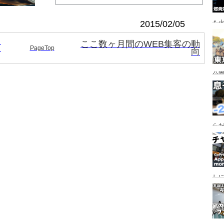
2015/02/05
も
し
ここ数ヶ月間のWEB集客の動
こ
PageTop
向
公園
行
手
らだ
入
ャ
し
っ
行