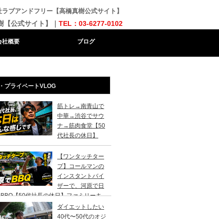
会社ラブアンドフリー【高橋真樹公式サイト】
樹【公式サイト】｜
TEL：03-6277-0102
会社概要
ブログ
・プライベートVLOG
筋トレ→南青山で
中華→渋谷でサウ
ナ→筋肉食堂【50
代社長の休日】
【ワンタッチター
プ】コールマンの
インスタントバイ
ザーで、河原で日
BBQ【50代社長の休日】ファミリーキ
ンプ初心者さんは、まずこのスタイルでデ
ダイエットしたい
キャンプがおすすめです。
40代〜50代のオジ