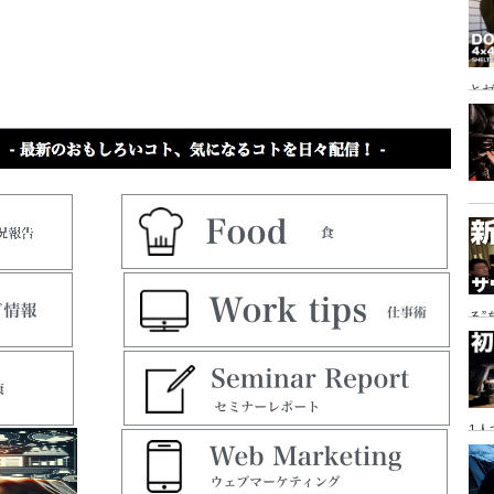
とゼ
と
る
に
1