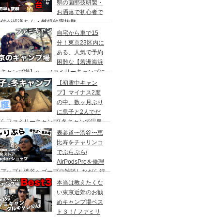
県の薗部技研製・
お洒落で初心者で
火付が超楽ちん・燃焼効率抜群
自宅から車で15
分！東京23区内に
ある、人気で予約
困難な【若洲海浜
キャンプ場】へ、ファミリーキャンプに
ってきた。冬キャンプもキャンプギアを上
【初雪中キャン
に使えば暖かくて楽しい♪
プ】マイナス2度
の中、数ヶ月ぶり
に息子と2人でだ
らファミリーキャンプ/ 冬キャンで温泉
って焚き火して超絶楽しかった。大野路キ
表参道〜渋谷〜恵
ンプ場は結構いいかも
比寿をチャリンコ
でぷらぷら/
AirPodsProを修理
にアップル渋谷へゴープロ雑談しながら行
てきます。モンクレールの新型ショップも
本当は教えたくな
ってみました。
い東京近郊のお勧
めキャンプ場ベス
ト３！/ ファミリ