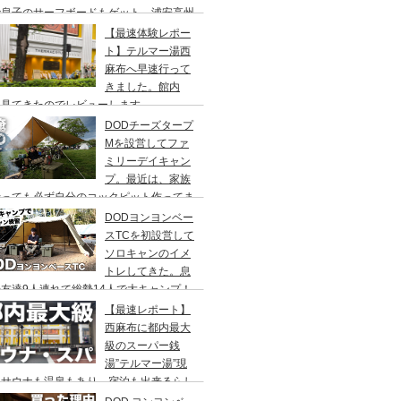
で息子のサーフボードもゲット、浦安高州
浜公園、コールマンワンタッチタープ、フ
【最速体験レポー
リーキャンプ、BBQ
ト】テルマー湯西
麻布へ早速行って
きました。館内
々見てきたのでレビューします。
DODチーズタープ
Mを設営してファ
ミリーデイキャン
プ。最近は、家族
行っても必ず自分のコックピット作ってま
DODヨンヨンベー
スTCを初設営して
ソロキャンのイメ
トレしてきた。息
友達9人連れて総勢14人で大キャンプ！
ちゃくちゃ疲れたぞ。
【最速レポート】
西麻布に都内最大
級のスーパー銭
湯”テルマー湯”現
！サウナも温泉もあり、宿泊も出来るらし