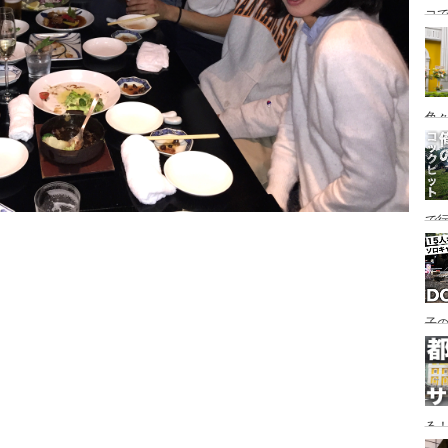
コ
海
ァミ
色
で
す♪
子の
め
る
い♪