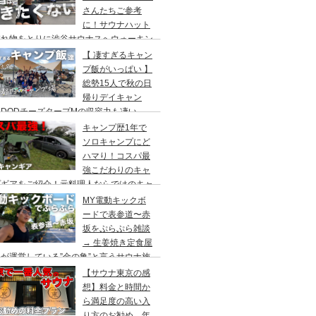
さんたちご参考
に！サウナハット
忘れ物をとりに渋谷サウナスへウォーキン
 ランチはカレー食べに六本木のCoCo壱
【 凄すぎるキャン
屋へ
プ飯がいっぱい 】
総勢15人で秋の日
帰りデイキャン
DODチーズタープMの収容力も凄い。
内のキャンプ場”秋川橋河川公園バーベキ
キャンプ歴1年で
ランド”
ソロキャンプにど
ハマり！コスパ最
強こだわりのキャ
プギアをご紹介！元料理人ならではのキャ
プ飯も堪能。今回は、千葉県一番星キャン
MY電動キックボ
場で雨キャンプでソログルキャンプ。
ードで表参道〜赤
坂をぷらぷら雑談
→ 生姜焼き定食屋
が運営している”金の亀”と言うサウナ施
へ行ってきました。
【サウナ東京の感
想】料金と時間か
ら満足度の高い入
り方のお勧め。年