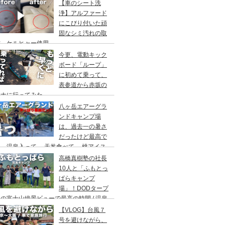
アウト/ 都心から車で1時間/ 河原のキャ
【車のシート洗
場/秋川橋河川公園 バーベキューランド
浄】アルファード
にこびり付いた頑
固なシミ汚れの取
方。ケルヒャー使用。
今更、電動キック
ボード「ループ」
に初めて乗って、
表参道から赤坂の
ウナに行ってみた。
八ヶ岳エアーグラ
ンドキャンプ場
は、過去一の暑さ
だったけど最高で
。温泉入って→ 天丼食べて→ 桃アイス
べて。ファミリーキャンプにもキャンプデ
高橋真樹塾の社長
トにもお勧めです。DOD＆ムラコでグル
10人と「ふもとっ
プキャンプ
ぱらキャンプ
場」！DODタープ
の富士山絶景ビューで最高の時間 / 温泉
わりにシャワー / キャンプ飯は肉にタコ
【VLOG】台風７
にビール
号を避けながら、