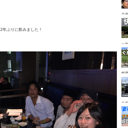
片道
ニ
か
2年ぶりに飲みました！
ッ
を
ト
然
市
うオ
チの
フ
ア