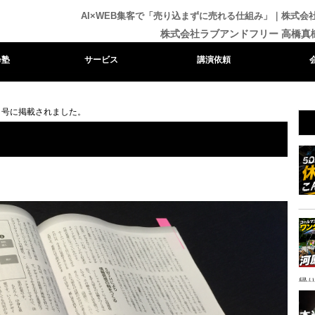
AI×WEB集客で「売り込まずに売れる仕組み」｜株式
株式会社ラブアンドフリー 高橋真
e塾
サービス
講演依頼
月号に掲載されました。
帰り
ャ
イ