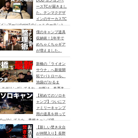
DOD ヨンヨンベ
ースTCが届きまし
た。テンマクデザ
インのサーカスTC
インアーツのgigi1のシェルターテント
比較検討をし、購入に至った理由。
僕のキャンプ道具
収納術！1年半で
めちゃくちゃギア
が増えました。
新橋の「ライオン
サウナ」へ新規開
拓でパトロール。
池袋の”かるま
”をモデリングしてるね。サ飯は、春夏冬
て。
【初めてのソロキ
ャンプ】ついにフ
ァミリーキャンプ
用の道具を持って
人で一泊してみた。青根キャンプ場
【新しい焚き火台
が仲間入り】長野