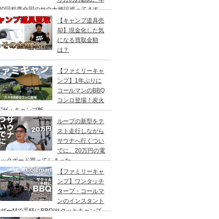
20回程度全国のサウナ施設巡ってます。
【キャンプ道具売
却】現金化した気
になる買取金額
は？
【ファミリーキャ
ンプ】1年ぶりに
コールマンのBBQ
コンロ登場！炭火
”ザ・キャンプ飯
ループの新型をテ
スト走行しながら
サウナへ行くつい
でに、20万円の電
ックボード買ってしまった。
DEA（ヤデア）
【ファミリーキャ
ンプ】ワンタッチ
タープ・コールマ
ンのインスタント
ザーMで手軽にBBQ/サクッとキャンプ