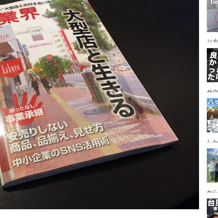
レイ
ンプ
り
サ
した
食
ー
ー
から
の代
ス