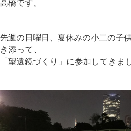
「望遠鏡づくり」に参加してきました。