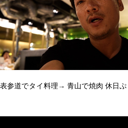
表参道でタイ料理→ 青山で焼肉 休日ぷらぷらVLOG