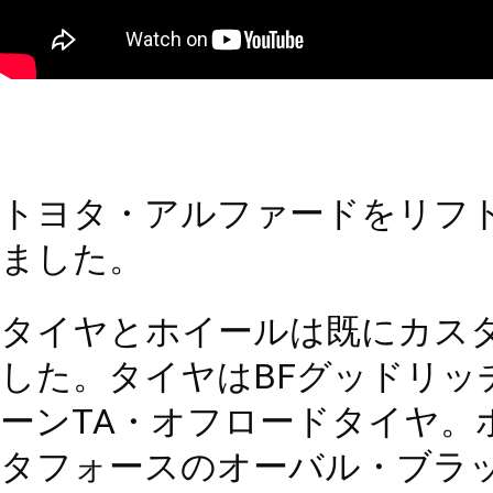
ーンTA・オフロードタイヤ。ホイールはデ
タフォースのオーバル・ブラックマシンニ
グ。で、今回の追加カスタムが、アップサ
の組み込み。アップサスはエスペリアを装
着。
この３点セットで、ノーマルと比較すると
車高約6センチアップです。
ファミリーキャンプやソロキャンにサーフ
ン、アウトドアライフが更に楽しくなりそ
な予感。