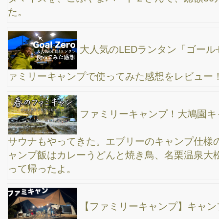
【ファミリーキャンプ】府中市郷土の森の河川敷
でグループキャンプ→浅草大鳥神社も行ってきた
【ファミリーキャンプ】木場公園でサクッとデイ
キャン、今回目指したのはキャンプギアの装備を軽めで行く事・
パッと設営、パッと撤収・コールマンのワンタッチタープって本
当に便利
【ファミリーキャンプ】木場公園でサクッとデイ
キャン、今回目指したのはキャンプギアの装備を軽めで行く事・
パッと設営、パッと撤収・コールマンのワンタッチタープって本
当に便利
【キャンプギア収納】グチャグチャ過ぎるキャン
プ道具たちをラックで整理整頓してみた・ファミリーキャンプは