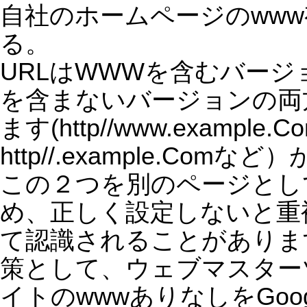
ます(http//www.example.Comと
http//.example.Comなど）が、Google
この２つを別のページとして判断する
め、正しく設定しないと重複ページと
て認識されることがあります。この回
策として、ウェブマスターツールでは
イトのwwwありなしをGoogleに指定
る機能が付いています。
自社のホームページがGoogleにどちら
（WWWありなし）でインデックスさ
ているのかを調べるには、Googleの
ボックスに（site:wwwなしのドメイン
で検索するとすぐに分かります。