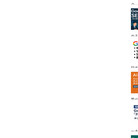
ク
める
目す
業の
め
べ