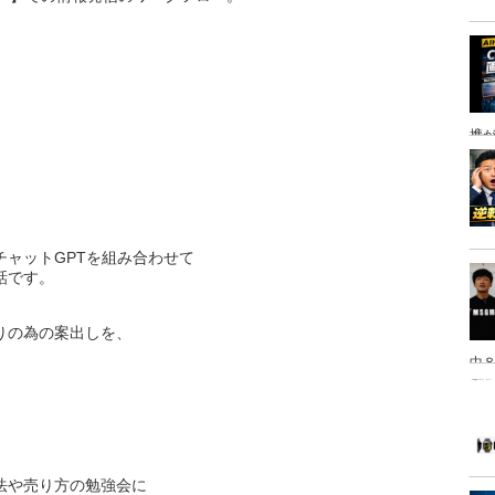
携
チャットGPTを組み合わせて
話です。
りの為の案出しを、
、
中８
は
、
法や売り方の勉強会に