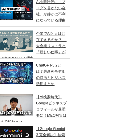
AI検索時代に「ブ
ログを書かない会
社」が静かに不利
になっている理由
企業でAIと人は共
存できるのか？ ―
大企業リストラと
「新しい仕事」が
に生まれている理由 ―
ChatGPT-5.2と
は？最新AIモデル
の特徴とビジネス
活用まとめ
【AI検索時代】
Googleビジネスプ
ロフィールが最重
要に！MEO対策は
こまで変わった
【Google Gemini
3 完全解説】検索