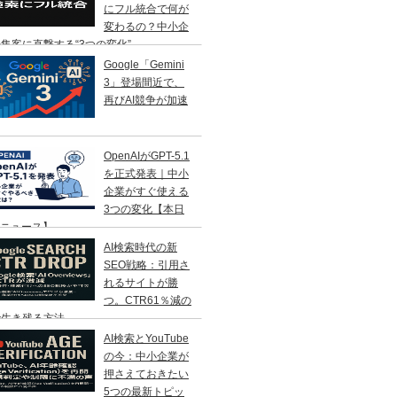
にフル統合で何が
変わるの？中小企
集客に直撃する“3つの変化”
Google「Gemini
3」登場間近で、
再びAI競争が加速
OpenAIがGPT-5.1
を正式発表｜中小
企業がすぐ使える
3つの変化【本日
Iニュース】
AI検索時代の新
SEO戦略：引用さ
れるサイトが勝
つ。CTR61％減の
で生き残る方法
AI検索とYouTube
の今：中小企業が
押さえておきたい
5つの最新トピッ