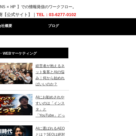
SNS × HP 】での情報発信のワークフロー。
樹【公式サイト】｜
TEL：03-6277-0102
会社概要
ブログ
・WEBマーケティング
経営者が抱えるネ
ット集客とAIの悩
み｜何から始めれ
ばいいのか？
AIにお勧めされや
すいのは「インス
タ」と
「YouTube」どっ
？
AIに選ばれるAEO
とは？SEOは絶対