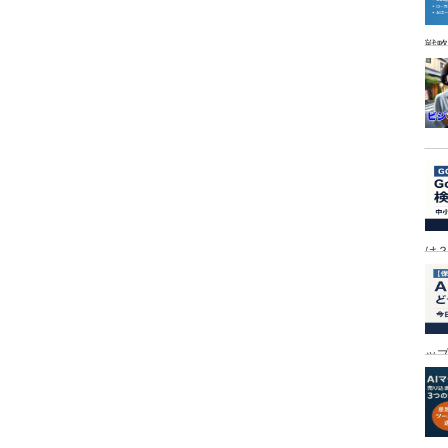
戦
は
ッ