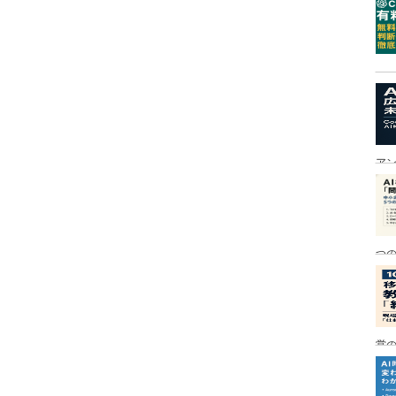
ア
つ
営の