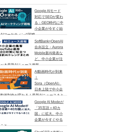
Google AIモード
対応でSEOが変わ
る：GEO時代に中
小企業が今すぐ始
AIマーケティング戦略
SoftBank×OpenAI
合弁設立・Aurora
Mobile新AI発表な
ど、中小企業が注
べき最新AIニュース速報
AI動画時代が到来
｜
Sora（OpenAI）
日本上陸で中小企
動画制作が変わる！最新AIニュースまと
Google AI Modeが
「35言語＋40カ
国」に拡大。中小
企業が今すぐやる
きこと