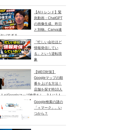
【AIトレンド】緊
急動画：ChatGPT
の画像生成、昨日
と別物。Canva連
がヤバすぎる
「忙しい会社ほど
情報発信してい
る」という逆転現
象
【MEO対策】
Googleマップの順
番を上げる方法！
店舗を探す時10人
人がGoogleマップ検索をし、3人に1人
１日以内に来店する事を知ってますか？
Google検索の謎の
「＋マーク」、い
つから？