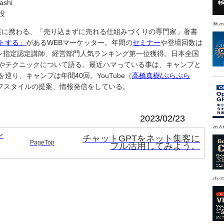
ashi
役
業の
事業に携わる、「売り込まずに売れる仕組みづくりの専門家」著書
トする」
があるWEBマーケッター。年間の
セミナー
や登壇回数は
ン指定認定講師、経営部門人気ランキング第一位獲得。日本全国
やテクニックについて語る。最近ハマっている事は、キャンプと
り、キャンプは年間40回。YouTube（
高橋真樹/ぷらぷら
フスタイルの提案、情報発信をしている。
2023/02/23
のA
ン
チャットGPTをネット集客に
PageTop
フル活用してみよう。
中