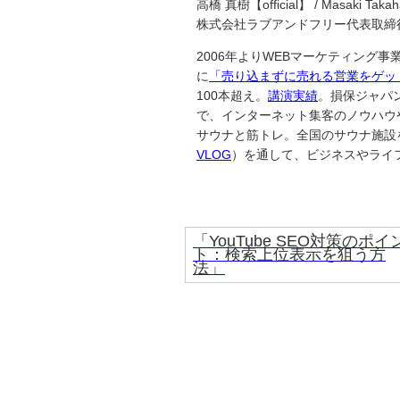
高橋 真樹【official】 / Masaki Takah
株式会社ラブアンドフリー代表取締
2006年よりWEBマーケティング
に
「売り込まずに売れる営業をゲッ
100本超え。
講演実績
。損保ジャパ
で、インターネット集客のノウハウ
サウナと筋トレ。全国のサウナ施設を巡
VLOG
）を通して、ビジネスやライ
「YouTube SEO対策のポイ
ト：検索上位表示を狙う方
法」