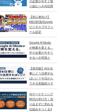
小企業が今すぐ取
り組むべきAI活用
略
【初心者向け】
MEO対策/Google
ビジネスプロフィ
ール設定
Google AI Mode
が検索を変える。
中小企業が今すぐ
やるべき対策と
？
【保存版】AIを仕
事にどう活用すれ
ばいい？今日から
できる実践的ステ
プ
AIマーケティング
時代の学び方｜売
り込まずに売れる
仕組みをつくる3