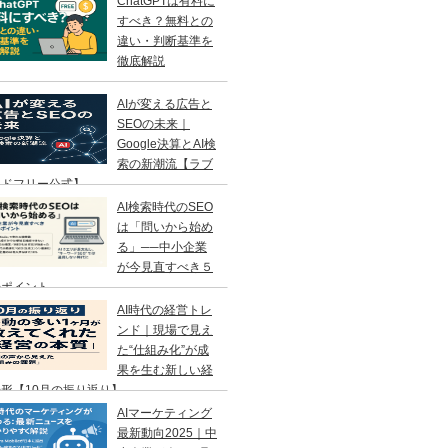
ChatGPTは有料に
すべき？無料との
違い・判断基準を
徹底解説
AIが変える広告と
SEOの未来｜
Google決算とAI検
索の新潮流【ラブ
ンドフリー公式】
AI検索時代のSEO
は「問いから始め
る」──中小企業
が今見直すべき５
のポイント
AI時代の経営トレ
ンド｜現場で見え
た“仕組み化”が成
果を生む新しい経
形【10月の振り返り】
AIマーケティング
最新動向2025｜中