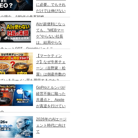
に必要。でもそれ
だけでは伸びない
の理由、AI時代の集客戦略
AIが超便利になっ
ても、”WEBマー
ケ”やらない社長
は、結局やらな
チャットGPT、Googleジェミニ
【マーケティン
グ】なぜ牛丼チェ
ーン（吉野家・松
屋）は倒産件数の
えているラーメン屋を買収するのか？
GoProとルンバが
経営不振に陥った
共通点と、Apple
が真逆を行けてい
理由
2026年のAIエージ
ェント時代に向け
て