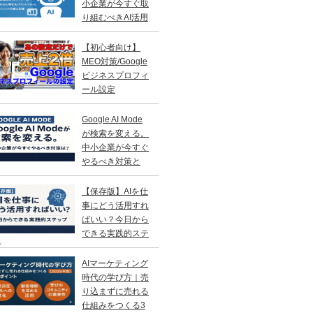
小企業が今すぐ取
り組むべきAI活用
略
【初心者向け】
MEO対策/Google
ビジネスプロフィ
ール設定
Google AI Mode
が検索を変える。
中小企業が今すぐ
やるべき対策と
？
【保存版】AIを仕
事にどう活用すれ
ばいい？今日から
できる実践的ステ
プ
AIマーケティング
時代の学び方｜売
り込まずに売れる
仕組みをつくる3