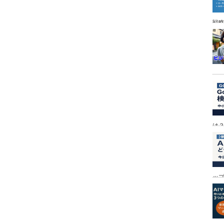
戦
は
ッ