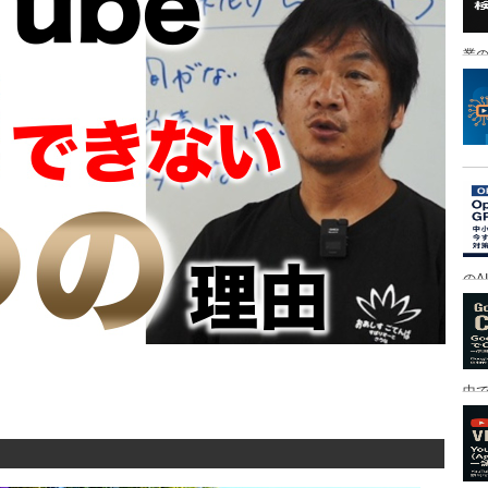
業の
のA
中