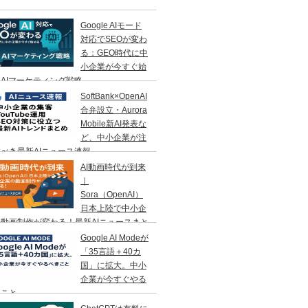
Google AIモード
対応でSEOが変わ
る：GEO時代に中
小企業が今すぐ始
AIマーケティング戦略
SoftBank×OpenAI
合弁設立・Aurora
Mobile新AI発表な
ど、中小企業が注
べき最新AIニュース速報
AI動画時代が到来
｜
Sora（OpenAI）
日本上陸で中小企
動画制作が変わる！最新AIニュースまと
Google AI Modeが
「35言語＋40カ
国」に拡大。中小
企業が今すぐやる
きこと