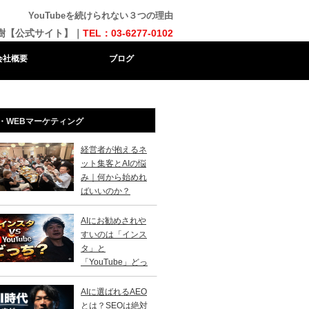
YouTubeを続けられない３つの理由
樹【公式サイト】｜
TEL：03-6277-0102
会社概要
ブログ
・WEBマーケティング
経営者が抱えるネ
ット集客とAIの悩
み｜何から始めれ
ばいいのか？
AIにお勧めされや
すいのは「インス
タ」と
「YouTube」どっ
？
AIに選ばれるAEO
とは？SEOは絶対