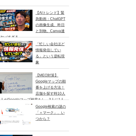
【AIトレンド】緊
急動画：ChatGPT
の画像生成、昨日
と別物。Canva連
がヤバすぎる
「忙しい会社ほど
情報発信してい
る」という逆転現
象
【MEO対策】
Googleマップの順
番を上げる方法！
店舗を探す時10人
人がGoogleマップ検索をし、3人に1人
１日以内に来店する事を知ってますか？
Google検索の謎の
「＋マーク」、い
つから？