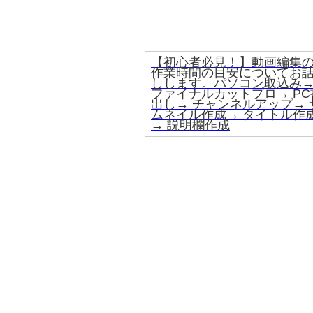
【初心者必見！】動画編集
作業時間の目安についてお
しします。パソコン取込み
ファイナルカットプロ→ PC
出し→ チャンネルアップ→ 
ムネイル作成→ タイトル作
→ 説明欄作成