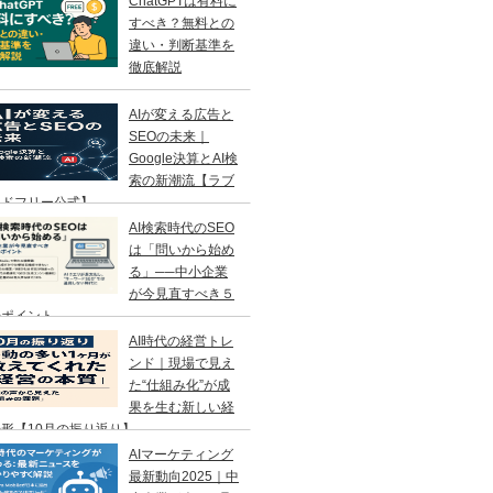
ChatGPTは有料に
すべき？無料との
違い・判断基準を
徹底解説
AIが変える広告と
SEOの未来｜
Google決算とAI検
索の新潮流【ラブ
ンドフリー公式】
AI検索時代のSEO
は「問いから始め
る」──中小企業
が今見直すべき５
のポイント
AI時代の経営トレ
ンド｜現場で見え
た“仕組み化”が成
果を生む新しい経
形【10月の振り返り】
AIマーケティング
最新動向2025｜中