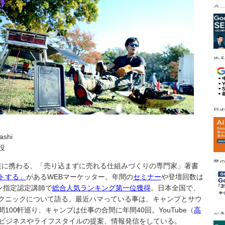
ク
める
目す
ashi
役
業の
事業に携わる、「売り込まずに売れる仕組みづくりの専門家」著書
め
トする」
があるWEBマーケッター。年間の
セミナー
や登壇回数は
ン指定認定講師で
総合人気ランキング第一位獲得
。日本全国で、
クニックについて語る。最近ハマっている事は、キャンプとサウ
00軒巡り、キャンプは仕事の合間に年間40回。YouTube（
高
べ
ビジネスやライフスタイルの提案、情報発信をしている。