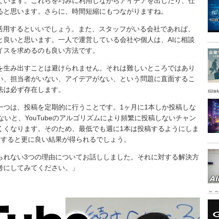
ています。これらを巧みに利用しながらアイデアを出したり、仕
ると思います。さらに、時間短縮にもつながりますね。
を活用するといいでしょう。また、スタッフがいる会社であれば、
と良いと思います。一人で運営している会社や個人は、AIに相談
イスを求めるのも良い方法です。
を生み出すことは避けられません。それは難しいところではあり
い、担当者がいない、アイデアがない、という問題に直面するこ
法は必ず存在します。
同時
素の一つは、投稿を定期的に行うことです。1ヶ月に1本しか投稿しな
ないと、YouTubeのアルゴリズムにより頻繁に投稿しないチャン
くくなります。そのため、最低でも週に1本は投稿するようにしま
稿すると更に良い結果が得られるでしょう。
続けられない3つの理由についてお話ししました。それに対する解決方
考にしてみてください。」
こ