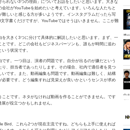
を続けられない3つの理由」についてお話をしたいと思います。大きな
会社がYouTubeを始めたいと考えています。いろんな人たちと
るのが難しいと感じる方が多いようです。インスタグラムだったら写
140文字書くだけですが、YouTubeではそうはいきません。ここが難
携
い理由を大きく3つに分けて具体的に解説したいと思います。まず、一
ことです。どこの会社もビジネスパーソンも、誰もが時間に追わ
という状況です。
由です。一つ目は、演者の問題です。自分が出るのが嫌だという
たり、担当者であったりします。その場合、社内で適任者を見つ
しいです。また、動画編集も問題です。動画編集は難しく、結構
が必要です。どう編集すれば見栄えが良いかというセンスが求め
中８
うことです。ネタがなければ動画を作ることができません。です
は
発展が役立つかもしれません。
gle Bird、これら2つが現在主流ですね。どちらも上手に使えれば