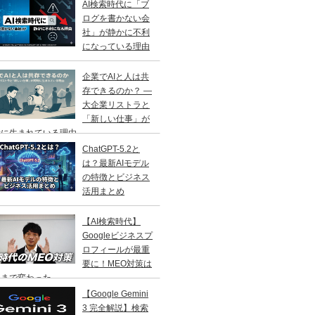
AI検索時代に「ブ
ログを書かない会
社」が静かに不利
になっている理由
企業でAIと人は共
存できるのか？ ―
大企業リストラと
「新しい仕事」が
に生まれている理由 ―
ChatGPT-5.2と
は？最新AIモデル
の特徴とビジネス
活用まとめ
【AI検索時代】
Googleビジネスプ
ロフィールが最重
要に！MEO対策は
こまで変わった
【Google Gemini
3 完全解説】検索