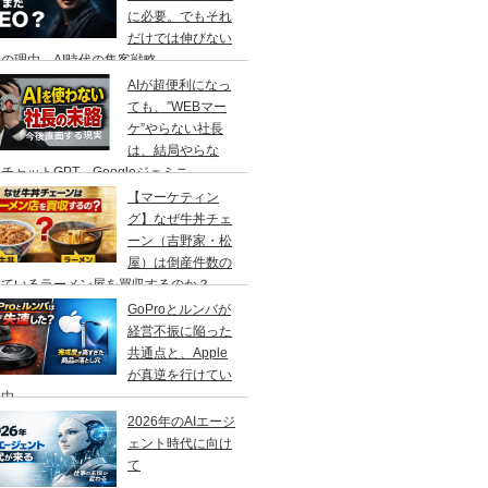
に必要。でもそれ
だけでは伸びない
の理由、AI時代の集客戦略
AIが超便利になっ
ても、”WEBマー
ケ”やらない社長
は、結局やらな
チャットGPT、Googleジェミニ
【マーケティン
グ】なぜ牛丼チェ
ーン（吉野家・松
屋）は倒産件数の
えているラーメン屋を買収するのか？
GoProとルンバが
経営不振に陥った
共通点と、Apple
が真逆を行けてい
理由
2026年のAIエージ
ェント時代に向け
て