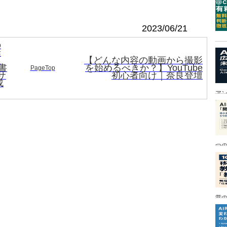
2023/06/21
の
話
→
【どんな内容の動画から撮影
書
を始めるべきか？】YouTube
PageTop
サ
初心者向け｜奈良登壇
成
ア
つ
営の