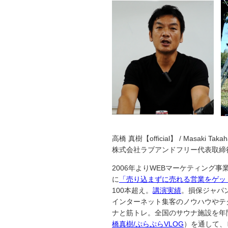
高橋 真樹【official】 / Masaki Takah
株式会社ラブアンドフリー代表取締
2006年よりWEBマーケティング
に
「売り込まずに売れる営業をゲッ
100本超え。
講演実績
。損保ジャパ
インターネット集客のノウハウやテ
ナと筋トレ。全国のサウナ施設を年間1
橋真樹/ぷらぷらVLOG
）を通して、