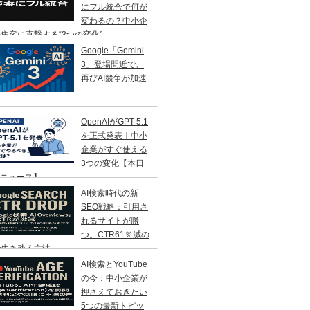
にフル統合で何が
変わるの？中小企
集客に直撃する“3つの変化”
Google「Gemini
3」登場間近で、
再びAI競争が加速
OpenAIがGPT-5.1
を正式発表｜中小
企業がすぐ使える
3つの変化【本日
Iニュース】
AI検索時代の新
SEO戦略：引用さ
れるサイトが勝
つ。CTR61％減の
で生き残る方法
AI検索とYouTube
の今：中小企業が
押さえておきたい
5つの最新トピッ