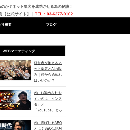
いるのか？ネット集客を成功させる為の秘訣！
樹【公式サイト】｜
TEL：03-6277-0102
会社概要
ブログ
・WEBマーケティング
経営者が抱えるネ
ット集客とAIの悩
み｜何から始めれ
ばいいのか？
AIにお勧めされや
すいのは「インス
タ」と
「YouTube」どっ
？
AIに選ばれるAEO
とは？SEOは絶対