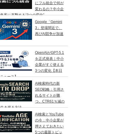
にフル統合で何が
変わるの？中小企
集客に直撃する“3つの変化”
Google「Gemini
3」登場間近で、
再びAI競争が加速
OpenAIがGPT-5.1
を正式発表｜中小
企業がすぐ使える
3つの変化【本日
Iニュース】
AI検索時代の新
SEO戦略：引用さ
れるサイトが勝
つ。CTR61％減の
で生き残る方法
AI検索とYouTube
の今：中小企業が
押さえておきたい
5つの最新トピッ