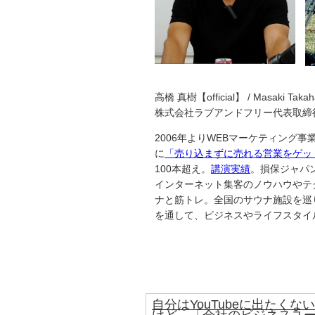
高橋 真樹【official】 / Masaki Takah
株式会社ラブアンドフリー代表取締
2006年よりWEBマーケティング
に
「売り込まずに売れる営業をゲッ
100本超え。
講演実績
。損保ジャパ
インターネット集客のノウハウやテ
ナと筋トレ。全国のサウナ施設を巡り、
を通して、ビジネスやライフスタイ
自分はYouTubeに出たくない