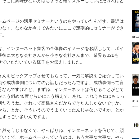
、そこに興味がない方はちょっと軽くスルーしていただければと
ームページの活用セミナーというのをやっていたんです。最近は
少なく、なかなか今までみたいにここで定期的にセミナーができ
す。
携
は、インターネット集客の全体像のイメージをお話しして、ポイ
最後に大きな会社さんから小さな会社さんまで、業界もB2Bも
させていただいている様子をお伝えしました。
さんをピックアップさせてもらって、一気に解説をご紹介してい
動や成功事例についてのお話しだったんですよ。成功事例って言
分なんですけれど、まずね、インターネットは信じることがとて
かこう斜め45度ぐらいにこう構えて、あれ、これうちにはちょっ
中８
何だろうね、それって高橋さんだからできたんじゃないですか、
は
から、とか、そういうのでうまくいったんじゃないですか、とか
んすっごい多いんですよ。
全然そうじゃなくて、やっぱりね、インターネットを信じて、頑
ていくで、ホームページっていうのは、もう大事な大事な、やっ