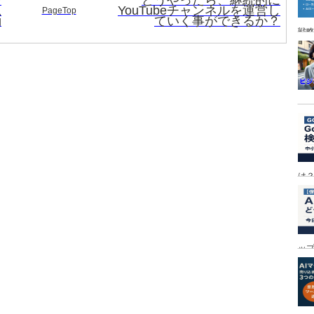
ー
どうやったら、継続的に
思
YouTubeチャンネルを運営し
PageTop
動
ていく事ができるか？
戦
は
ッ