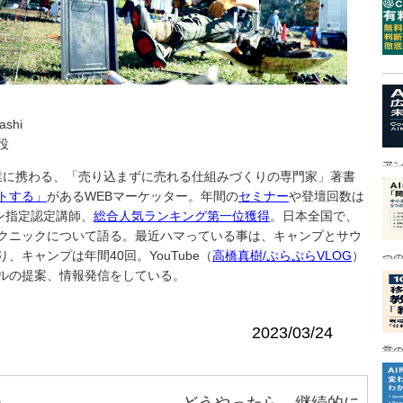
ashi
役
ア
事業に携わる、「売り込まずに売れる仕組みづくりの専門家」著書
トする」
があるWEBマーケッター。年間の
セミナー
や登壇回数は
ン指定認定講師、
総合人気ランキング第一位獲得
。日本全国で、
クニックについて語る。最近ハマっている事は、キャンプとサウ
キャンプは年間40回。YouTube（
高橋真樹/ぷらぷらVLOG
）
つ
ルの提案、情報発信をしている。
2023/03/24
営の