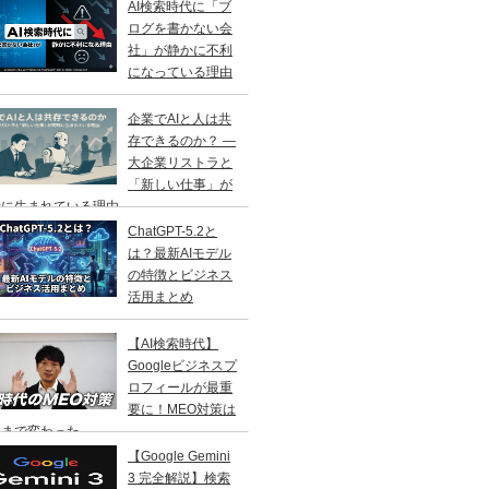
AI検索時代に「ブ
ログを書かない会
社」が静かに不利
になっている理由
企業でAIと人は共
存できるのか？ ―
大企業リストラと
「新しい仕事」が
に生まれている理由 ―
ChatGPT-5.2と
は？最新AIモデル
の特徴とビジネス
活用まとめ
【AI検索時代】
Googleビジネスプ
ロフィールが最重
要に！MEO対策は
こまで変わった
【Google Gemini
3 完全解説】検索