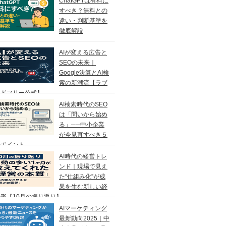
ChatGPTは有料に
すべき？無料との
違い・判断基準を
徹底解説
AIが変える広告と
SEOの未来｜
Google決算とAI検
索の新潮流【ラブ
ンドフリー公式】
AI検索時代のSEO
は「問いから始め
る」──中小企業
が今見直すべき５
のポイント
AI時代の経営トレ
ンド｜現場で見え
た“仕組み化”が成
果を生む新しい経
形【10月の振り返り】
AIマーケティング
最新動向2025｜中