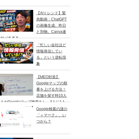
【AIトレンド】緊
急動画：ChatGPT
の画像生成、昨日
と別物。Canva連
がヤバすぎる
「忙しい会社ほど
情報発信してい
る」という逆転現
象
【MEO対策】
Googleマップの順
番を上げる方法！
店舗を探す時10人
人がGoogleマップ検索をし、3人に1人
１日以内に来店する事を知ってますか？
Google検索の謎の
「＋マーク」、い
つから？