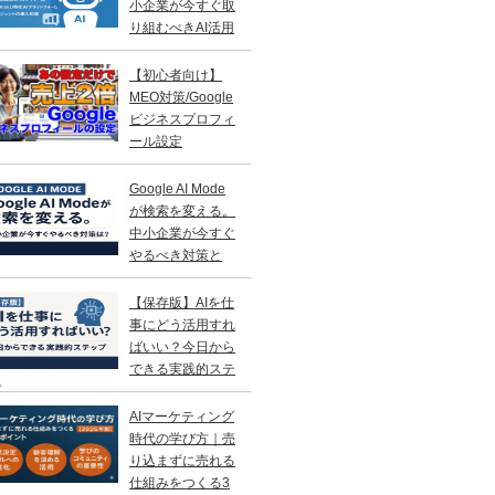
小企業が今すぐ取
り組むべきAI活用
略
【初心者向け】
MEO対策/Google
ビジネスプロフィ
ール設定
Google AI Mode
が検索を変える。
中小企業が今すぐ
やるべき対策と
？
【保存版】AIを仕
事にどう活用すれ
ばいい？今日から
できる実践的ステ
プ
AIマーケティング
時代の学び方｜売
り込まずに売れる
仕組みをつくる3