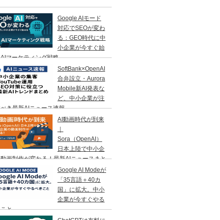
Google AIモード
対応でSEOが変わ
る：GEO時代に中
小企業が今すぐ始
AIマーケティング戦略
SoftBank×OpenAI
合弁設立・Aurora
Mobile新AI発表な
ど、中小企業が注
べき最新AIニュース速報
AI動画時代が到来
｜
Sora（OpenAI）
日本上陸で中小企
動画制作が変わる！最新AIニュースまと
Google AI Modeが
「35言語＋40カ
国」に拡大。中小
企業が今すぐやる
きこと