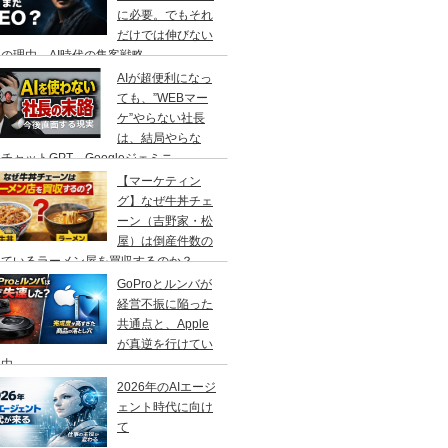
に必要。でもそれ
だけでは伸びない
の理由、AI時代の集客戦略
AIが超便利になっ
ても、”WEBマー
ケ”やらない社長
は、結局やらな
チャットGPT、Googleジェミニ
【マーケティン
グ】なぜ牛丼チェ
ーン（吉野家・松
屋）は倒産件数の
えているラーメン屋を買収するのか？
GoProとルンバが
経営不振に陥った
共通点と、Apple
が真逆を行けてい
理由
2026年のAIエージ
ェント時代に向け
て