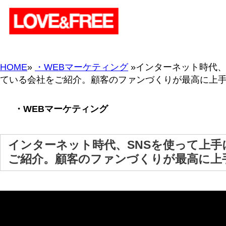
HOME
»
・WEBマーケティング
»インターネット時代、SNSを使って上手に集
ている会社をご紹介。顧客のファンづくりが最高に上手。
・WEBマーケティング
インターネット時代、SNSを使って上手に集客している会
ご紹介。顧客のファンづくりが最高に上手。