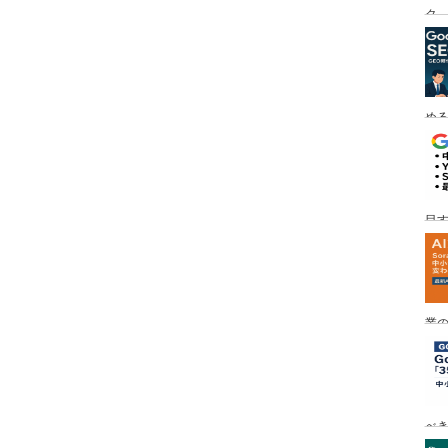
ク
める
目す
業の
め
べ