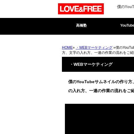
僕のYo
高橋塾
YouTub
HOME
»
・WEBマーケティング
»僕のYou
方、文字の入れ方、一連の作業の流れをご紹
・WEBマーケティング
僕のYouTubeサムネイルの作
の入れ方、一連の作業の流れをご