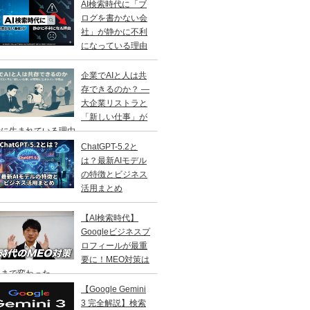
AI検索時代に「ブ
ログを書かない会
社」が静かに不利
になっている理由
企業でAIと人は共
存できるのか？ ―
大企業リストラと
「新しい仕事」が
に生まれている理由 ―
ChatGPT-5.2と
は？最新AIモデル
の特徴とビジネス
活用まとめ
【AI検索時代】
Googleビジネスプ
ロフィールが最重
要に！MEO対策は
こまで変わった
【Google Gemini
3 完全解説】検索