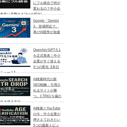
にフル統合で何が
変わるの？中小企
集客に直撃する“3つの変化”
Google「Gemini
3」登場間近で、
再びAI競争が加速
OpenAIがGPT-5.1
を正式発表｜中小
企業がすぐ使える
3つの変化【本日
Iニュース】
AI検索時代の新
SEO戦略：引用さ
れるサイトが勝
つ。CTR61％減の
で生き残る方法
AI検索とYouTube
の今：中小企業が
押さえておきたい
5つの最新トピッ