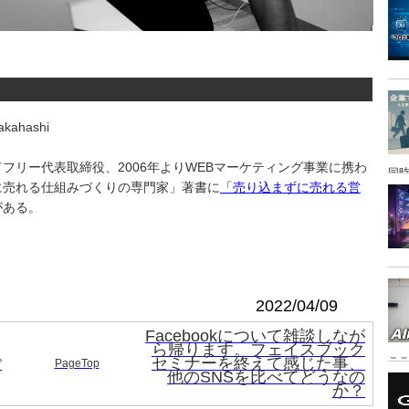
kahashi
フリー代表取締役、2006年よりWEBマーケティング事業に携わ
同時
に売れる仕組みづくりの専門家」著書に
「売り込まずに売れる営
がある。
2022/04/09
Facebookについて雑談しなが
ら帰ります。フェイスブック
ご
セミナーを終えて感じた事、
こ
PageTop
他のSNSを比べてどうなの
か？