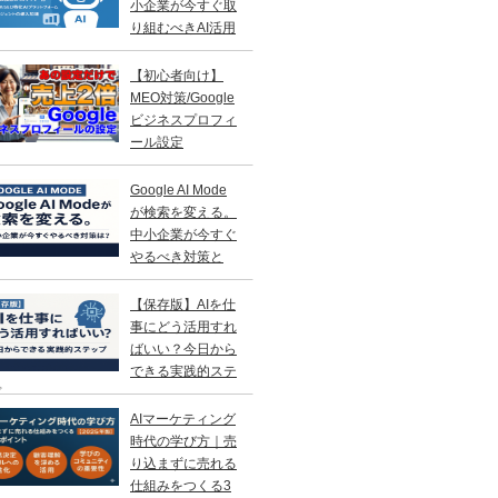
小企業が今すぐ取
り組むべきAI活用
略
【初心者向け】
MEO対策/Google
ビジネスプロフィ
ール設定
Google AI Mode
が検索を変える。
中小企業が今すぐ
やるべき対策と
？
【保存版】AIを仕
事にどう活用すれ
ばいい？今日から
できる実践的ステ
プ
AIマーケティング
時代の学び方｜売
り込まずに売れる
仕組みをつくる3