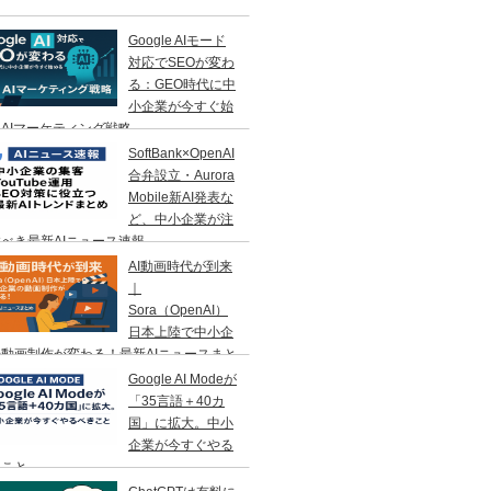
Google AIモード
対応でSEOが変わ
る：GEO時代に中
小企業が今すぐ始
AIマーケティング戦略
SoftBank×OpenAI
合弁設立・Aurora
Mobile新AI発表な
ど、中小企業が注
べき最新AIニュース速報
AI動画時代が到来
｜
Sora（OpenAI）
日本上陸で中小企
動画制作が変わる！最新AIニュースまと
Google AI Modeが
「35言語＋40カ
国」に拡大。中小
企業が今すぐやる
きこと