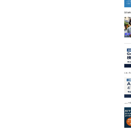
戦
は
ッ