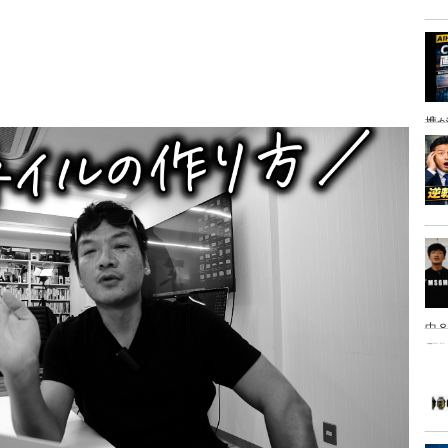
携
中８
は