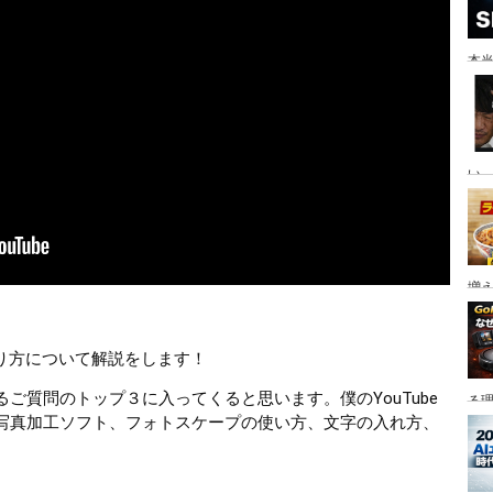
本当
い。
増
作り方について解説をします！
ご質問のトップ３に入ってくると思います。僕のYouTube
る
写真加工ソフト、フォトスケープの使い方、文字の入れ方、