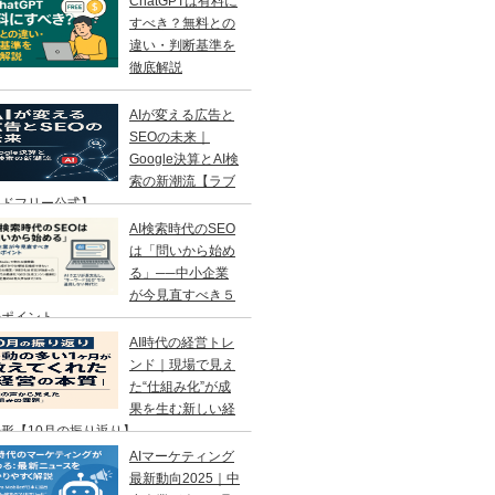
ChatGPTは有料に
すべき？無料との
違い・判断基準を
徹底解説
AIが変える広告と
SEOの未来｜
Google決算とAI検
索の新潮流【ラブ
ンドフリー公式】
AI検索時代のSEO
は「問いから始め
る」──中小企業
が今見直すべき５
のポイント
AI時代の経営トレ
ンド｜現場で見え
た“仕組み化”が成
果を生む新しい経
形【10月の振り返り】
AIマーケティング
最新動向2025｜中