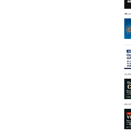
業の
のA
中