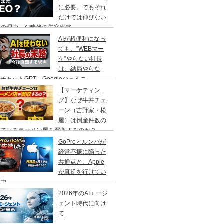
に必要。でもそれ
だけでは伸びない
の理由、AI時代の集客戦略
AIが超便利になっ
ても、”WEBマー
ケ”やらない社長
は、結局やらな
チャットGPT、Googleジェミニ
【マーケティン
グ】なぜ牛丼チェ
ーン（吉野家・松
屋）は倒産件数の
えているラーメン屋を買収するのか？
GoProとルンバが
経営不振に陥った
共通点と、Apple
が真逆を行けてい
理由
2026年のAIエージ
ェント時代に向け
て