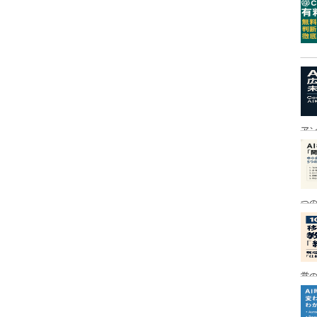
ア
つ
営の