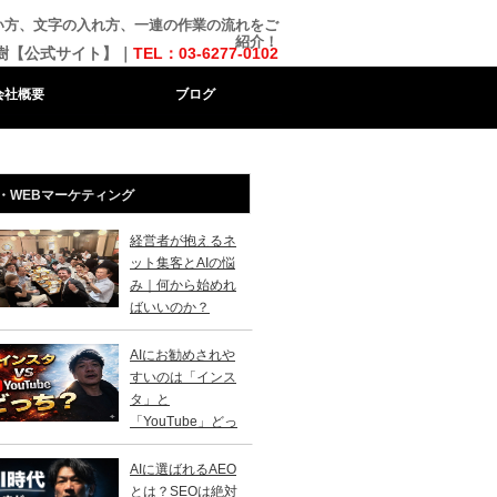
使い方、文字の入れ方、一連の作業の流れをご
紹介！
樹【公式サイト】｜
TEL：03-6277-0102
会社概要
ブログ
・WEBマーケティング
経営者が抱えるネ
ット集客とAIの悩
み｜何から始めれ
ばいいのか？
AIにお勧めされや
すいのは「インス
タ」と
「YouTube」どっ
？
AIに選ばれるAEO
とは？SEOは絶対