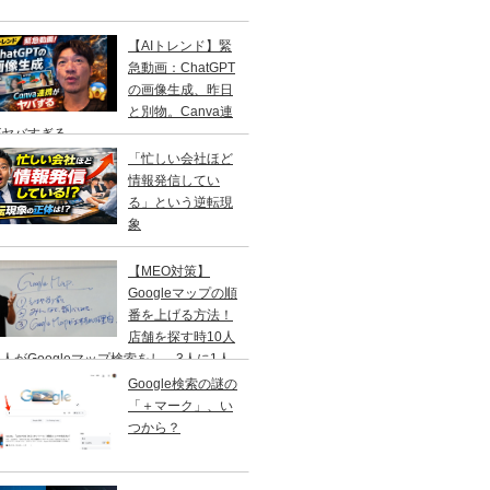
【AIトレンド】緊
急動画：ChatGPT
の画像生成、昨日
と別物。Canva連
がヤバすぎる
「忙しい会社ほど
情報発信してい
る」という逆転現
象
【MEO対策】
Googleマップの順
番を上げる方法！
店舗を探す時10人
人がGoogleマップ検索をし、3人に1人
１日以内に来店する事を知ってますか？
Google検索の謎の
「＋マーク」、い
つから？