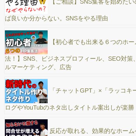
ホームページ集客において、コンテンツマーケティングが果たす
役割と、実際に実践するための手法
「YouTube動画のタイトルを効果的につける方
法」
「YouTube SEO対策のポイント：検索上位表示を
狙う方法」
昨日の話の中心は、【 AI × SNS × HP 】での情報