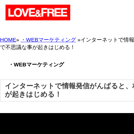
HOME
»
・WEBマーケティング
»インターネットで情報発信がんばると、相乗
で不思議な事が起きはじめる！
・WEBマーケティング
インターネットで情報発信がんばると、相乗効果で不思議
が起きはじめる！