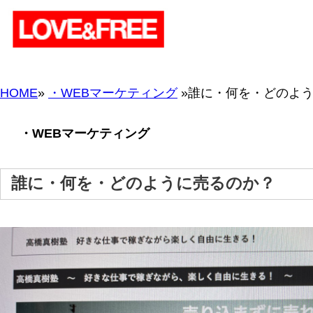
HOME
»
・WEBマーケティング
»誰に・何を・どのように売るのか？
・WEBマーケティング
誰に・何を・どのように売るのか？