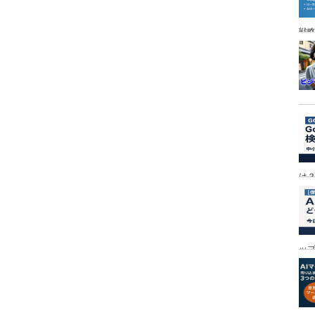
戦
は
ッ