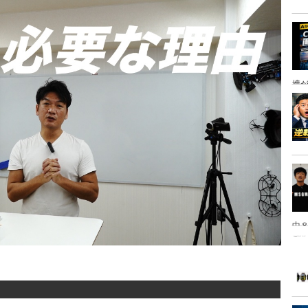
携
中８
は