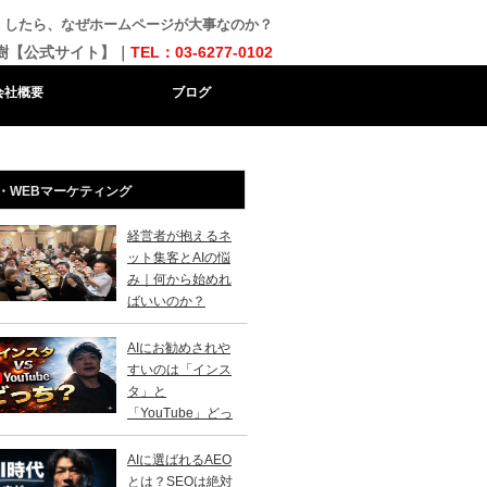
）したら、なぜホームページが大事なのか？
樹【公式サイト】｜
TEL：03-6277-0102
会社概要
ブログ
・WEBマーケティング
経営者が抱えるネ
ット集客とAIの悩
み｜何から始めれ
ばいいのか？
AIにお勧めされや
すいのは「インス
タ」と
「YouTube」どっ
？
AIに選ばれるAEO
とは？SEOは絶対