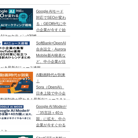
Google AIモード
対応でSEOが変わ
る：GEO時代に中
小企業が今すぐ始
AIマーケティング戦略
SoftBank×OpenAI
合弁設立・Aurora
Mobile新AI発表な
ど、中小企業が注
べき最新AIニュース速報
AI動画時代が到来
｜
Sora（OpenAI）
日本上陸で中小企
動画制作が変わる！最新AIニュースまと
Google AI Modeが
「35言語＋40カ
国」に拡大。中小
企業が今すぐやる
きこと