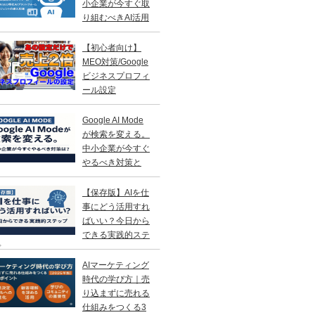
小企業が今すぐ取
り組むべきAI活用
略
【初心者向け】
MEO対策/Google
ビジネスプロフィ
ール設定
Google AI Mode
が検索を変える。
中小企業が今すぐ
やるべき対策と
？
【保存版】AIを仕
事にどう活用すれ
ばいい？今日から
できる実践的ステ
プ
AIマーケティング
時代の学び方｜売
り込まずに売れる
仕組みをつくる3