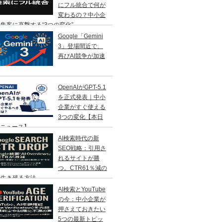
にフル統合で何が
変わるの？中小企
集客に直撃する“3つの変化”
Google「Gemini
3」登場間近で、
再びAI競争が加速
OpenAIがGPT-5.1
を正式発表｜中小
企業がすぐ使える
3つの変化【本日
Iニュース】
AI検索時代の新
SEO戦略：引用さ
れるサイトが勝
つ。CTR61％減の
で生き残る方法
AI検索とYouTube
の今：中小企業が
押さえておきたい
5つの最新トピッ