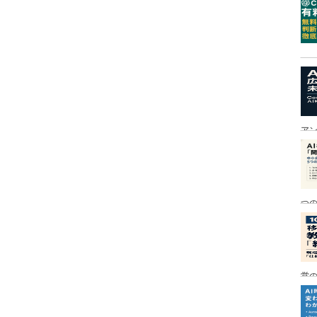
ア
つ
営の