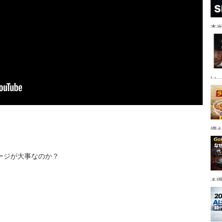
本当
い。
増
ージが大事なのか？
る