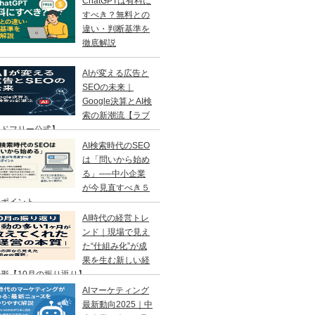
ChatGPTは有料に
すべき？無料との
違い・判断基準を
徹底解説
AIが変える広告と
SEOの未来｜
Google決算とAI検
索の新潮流【ラブ
ンドフリー公式】
AI検索時代のSEO
は「問いから始め
る」──中小企業
が今見直すべき５
のポイント
AI時代の経営トレ
ンド｜現場で見え
た“仕組み化”が成
果を生む新しい経
形【10月の振り返り】
AIマーケティング
最新動向2025｜中