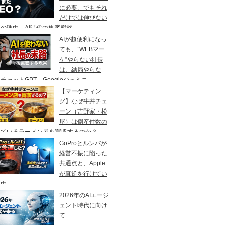
に必要。でもそれ
だけでは伸びない
の理由、AI時代の集客戦略
AIが超便利になっ
ても、”WEBマー
ケ”やらない社長
は、結局やらな
チャットGPT、Googleジェミニ
【マーケティン
グ】なぜ牛丼チェ
ーン（吉野家・松
屋）は倒産件数の
えているラーメン屋を買収するのか？
GoProとルンバが
経営不振に陥った
共通点と、Apple
が真逆を行けてい
理由
2026年のAIエージ
ェント時代に向け
て