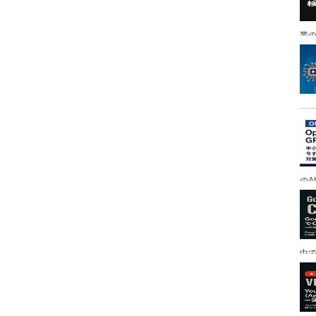
業の
のA
中