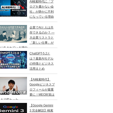
AI検索時代に「ブ
ログを書かない会
社」が静かに不利
になっている理由
企業でAIと人は共
存できるのか？ ―
大企業リストラと
「新しい仕事」が
に生まれている理由 ―
ChatGPT-5.2と
は？最新AIモデル
の特徴とビジネス
活用まとめ
【AI検索時代】
Googleビジネスプ
ロフィールが最重
要に！MEO対策は
こまで変わった
【Google Gemini
3 完全解説】検索