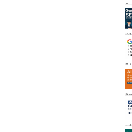
ク
める
目す
業の
め
べ