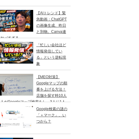
【AIトレンド】緊
急動画：ChatGPT
の画像生成、昨日
と別物。Canva連
がヤバすぎる
「忙しい会社ほど
情報発信してい
る」という逆転現
象
【MEO対策】
Googleマップの順
番を上げる方法！
店舗を探す時10人
人がGoogleマップ検索をし、3人に1人
１日以内に来店する事を知ってますか？
Google検索の謎の
「＋マーク」、い
つから？