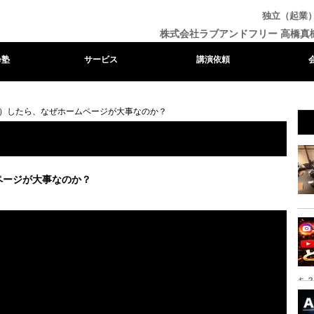
独立（起業
株式会社ラブアンドフリー 高橋真
e塾
サービス
講演依頼
）したら、なぜホームページが大事なのか？
ページが大事なのか？
ち