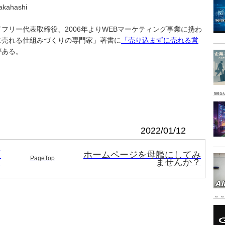
kahashi
フリー代表取締役、2006年よりWEBマーケティング事業に携わ
に売れる仕組みづくりの専門家」著書に
「売り込まずに売れる営
がある。
同時
2022/01/12
っ
こ
ホームページを母艦にしてみ
PageTop
し
ませんか？
こ