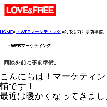
HOME
»
・WEBマーケティング
»商談を前に事前準備。
・WEBマーケティング
商談を前に事前準備。
こんにちは！マーケティング部の高橋
輔です！
最近は暖かくなってきましたね。
僕も薄手のコートはオフィスに置きっ
しにしてます。