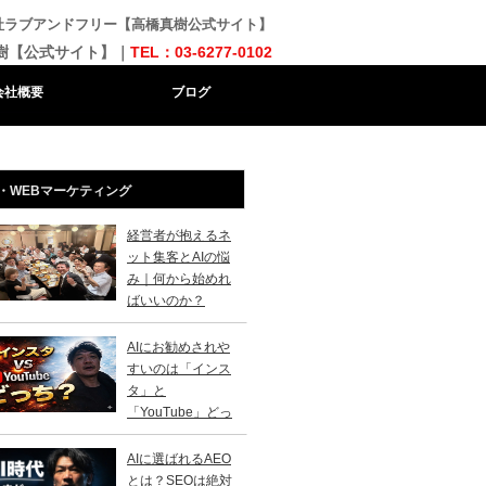
会社ラブアンドフリー【高橋真樹公式サイト】
樹【公式サイト】｜
TEL：03-6277-0102
会社概要
ブログ
・WEBマーケティング
経営者が抱えるネ
ット集客とAIの悩
み｜何から始めれ
ばいいのか？
AIにお勧めされや
すいのは「インス
タ」と
「YouTube」どっ
？
AIに選ばれるAEO
とは？SEOは絶対