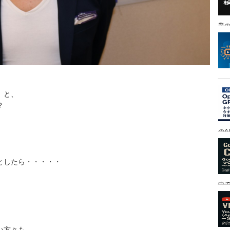
業の
」と、
？
のA
としたら・・・・・
中
い方々も、