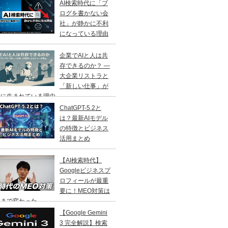
AI検索時代に「ブ
ログを書かない会
社」が静かに不利
になっている理由
企業でAIと人は共
存できるのか？ ―
大企業リストラと
「新しい仕事」が
に生まれている理由 ―
ChatGPT-5.2と
は？最新AIモデル
の特徴とビジネス
活用まとめ
【AI検索時代】
Googleビジネスプ
ロフィールが最重
要に！MEO対策は
こまで変わった
【Google Gemini
3 完全解説】検索