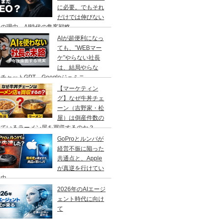
に必要。でもそれ
だけでは伸びない
の理由、AI時代の集客戦略
AIが超便利になっ
ても、”WEBマー
ケ”やらない社長
は、結局やらな
チャットGPT、Googleジェミニ
【マーケティン
グ】なぜ牛丼チェ
ーン（吉野家・松
屋）は倒産件数の
えているラーメン屋を買収するのか？
GoProとルンバが
経営不振に陥った
共通点と、Apple
が真逆を行けてい
理由
2026年のAIエージ
ェント時代に向け
て