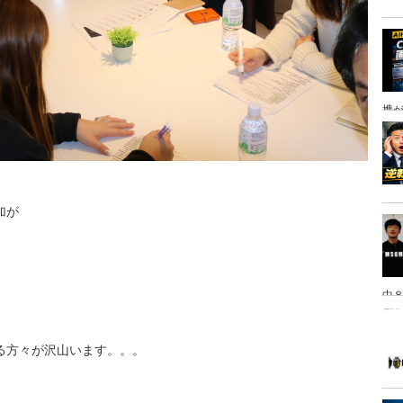
携
加が
中８
、
は
る方々が沢山います。。。