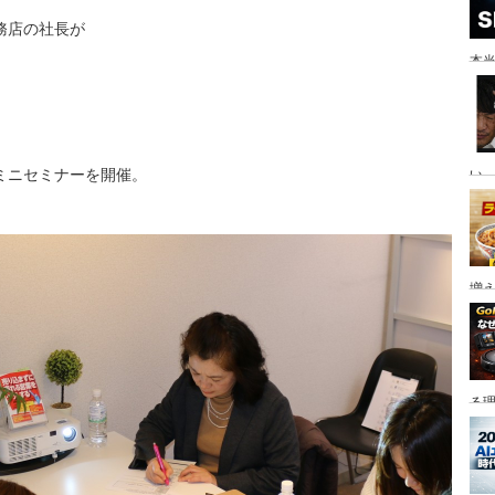
務店の社長が
本当
ミニセミナーを開催。
い。
増
る