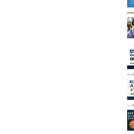
戦
は
ッ