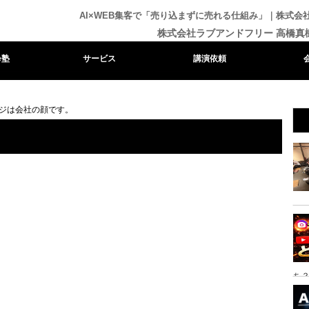
AI×WEB集客で「売り込まずに売れる仕組み」｜株式
株式会社ラブアンドフリー 高橋真
e塾
サービス
講演依頼
ジは会社の顔です。
ち