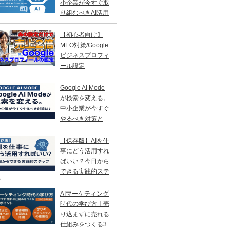
小企業が今すぐ取
り組むべきAI活用
略
【初心者向け】
MEO対策/Google
ビジネスプロフィ
ール設定
Google AI Mode
が検索を変える。
中小企業が今すぐ
やるべき対策と
？
【保存版】AIを仕
事にどう活用すれ
ばいい？今日から
できる実践的ステ
プ
AIマーケティング
時代の学び方｜売
り込まずに売れる
仕組みをつくる3