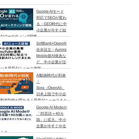
Google AIモード
対応でSEOが変わ
る：GEO時代に中
小企業が今すぐ始
AIマーケティング戦略
SoftBank×OpenAI
合弁設立・Aurora
Mobile新AI発表な
ど、中小企業が注
べき最新AIニュース速報
AI動画時代が到来
｜
Sora（OpenAI）
日本上陸で中小企
動画制作が変わる！最新AIニュースまと
Google AI Modeが
「35言語＋40カ
国」に拡大。中小
企業が今すぐやる
きこと