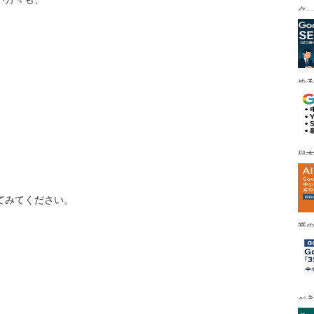
ク
める
目す
てみてください。
業の
め
べ