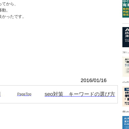
ってから、
移動。
良かったです。
ア
2016/01/16
つ
間
seo対策 キーワードの選び方
PageTop
営の