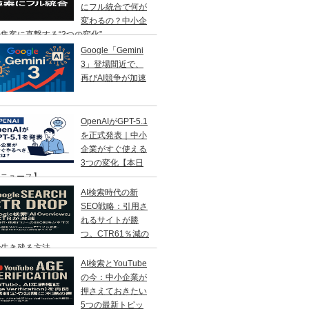
にフル統合で何が
変わるの？中小企
集客に直撃する“3つの変化”
Google「Gemini
3」登場間近で、
再びAI競争が加速
OpenAIがGPT-5.1
を正式発表｜中小
企業がすぐ使える
3つの変化【本日
Iニュース】
AI検索時代の新
SEO戦略：引用さ
れるサイトが勝
つ。CTR61％減の
で生き残る方法
AI検索とYouTube
の今：中小企業が
押さえておきたい
5つの最新トピッ