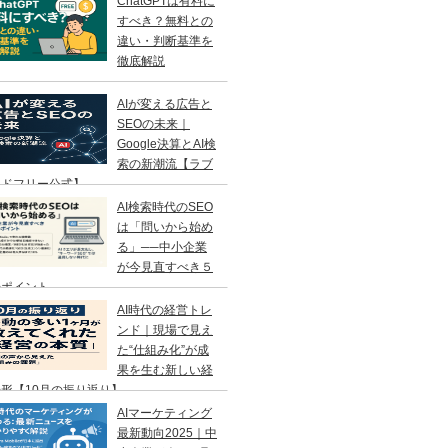
ChatGPTは有料に
すべき？無料との
違い・判断基準を
徹底解説
AIが変える広告と
SEOの未来｜
Google決算とAI検
索の新潮流【ラブ
ンドフリー公式】
AI検索時代のSEO
は「問いから始め
る」──中小企業
が今見直すべき５
のポイント
AI時代の経営トレ
ンド｜現場で見え
た“仕組み化”が成
果を生む新しい経
形【10月の振り返り】
AIマーケティング
最新動向2025｜中