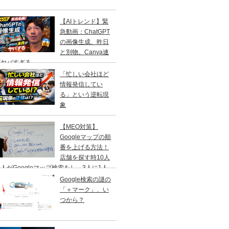
【AIトレンド】緊
急動画：ChatGPT
の画像生成、昨日
と別物。Canva連
がヤバすぎる
「忙しい会社ほど
情報発信してい
る」という逆転現
象
【MEO対策】
Googleマップの順
番を上げる方法！
店舗を探す時10人
人がGoogleマップ検索をし、3人に1人
１日以内に来店する事を知ってますか？
Google検索の謎の
「＋マーク」、い
つから？