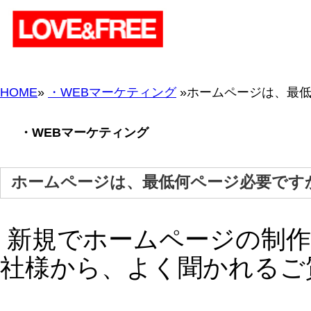
HOME
»
・WEBマーケティング
»ホームページは、最低何ページ必要ですか?
・WEBマーケティング
ホームページは、最低何ページ必要ですか?
新規でホームページの制作をご検討の
社様から、よく聞かれるご質問です。