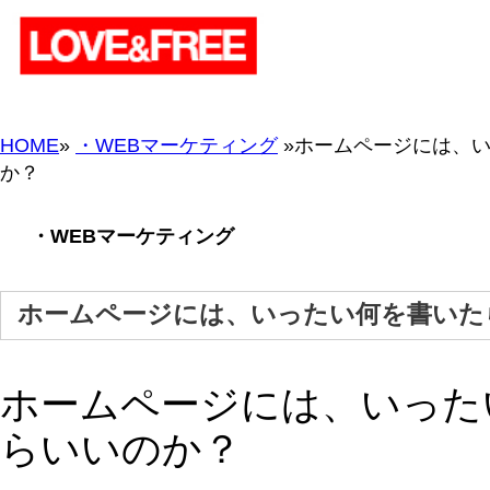
HOME
»
・WEBマーケティング
»ホームページには、いったい何を書いたらい
か？
・WEBマーケティング
ホームページには、いったい何を書いたらいいのか？
ホームページには、いったい何を書い
らいいのか？
高橋です。