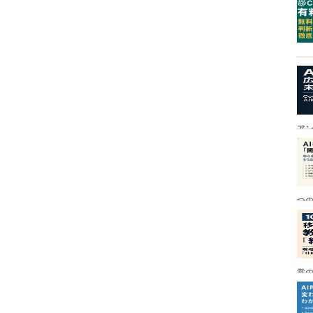
ア
つ
営の