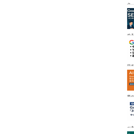
ク
める
目す
業の
め
べ