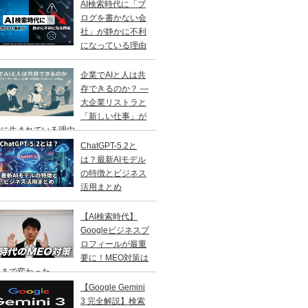
AI検索時代に「ブ
ログを書かない会
社」が静かに不利
になっている理由
企業でAIと人は共
存できるのか？ ―
大企業リストラと
「新しい仕事」が
に生まれている理由 ―
ChatGPT-5.2と
は？最新AIモデル
の特徴とビジネス
活用まとめ
【AI検索時代】
Googleビジネスプ
ロフィールが最重
要に！MEO対策は
こまで変わった
【Google Gemini
3 完全解説】検索