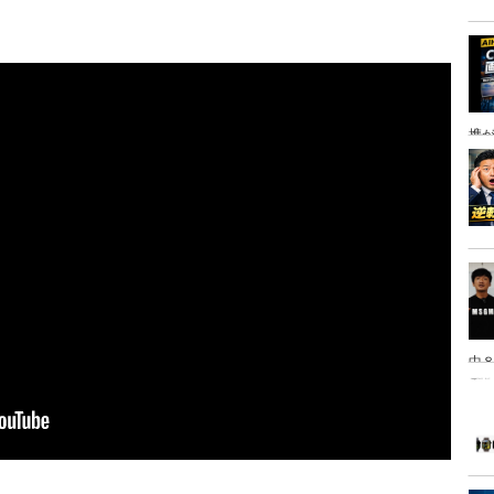
携
中８
は