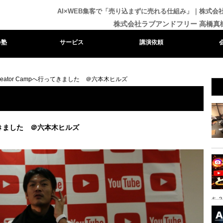
AI×WEB集客で「売り込まずに売れる仕組み」｜株式
株式会社ラブアンドフリー 高橋真
e塾
サービス
講演依頼
 creator Campへ行ってきました ＠六本木ヒルズ
へ行ってきました ＠六本木ヒルズ
ち