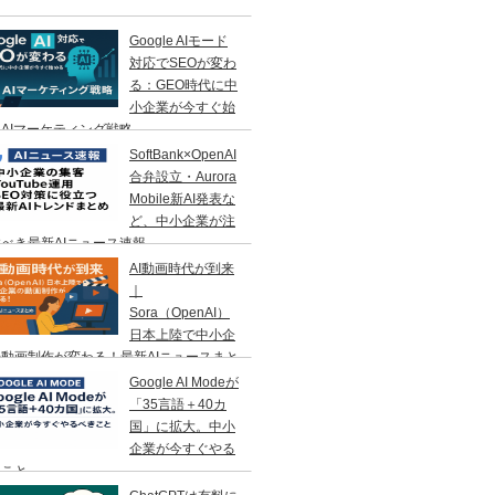
Google AIモード
対応でSEOが変わ
る：GEO時代に中
小企業が今すぐ始
AIマーケティング戦略
SoftBank×OpenAI
合弁設立・Aurora
Mobile新AI発表な
ど、中小企業が注
べき最新AIニュース速報
AI動画時代が到来
｜
Sora（OpenAI）
日本上陸で中小企
動画制作が変わる！最新AIニュースまと
Google AI Modeが
「35言語＋40カ
国」に拡大。中小
企業が今すぐやる
きこと