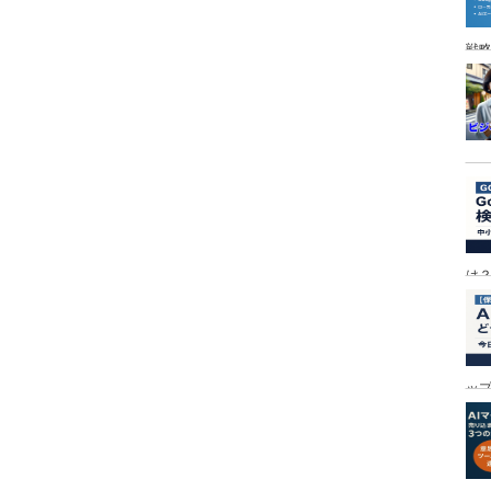
戦
は
ッ