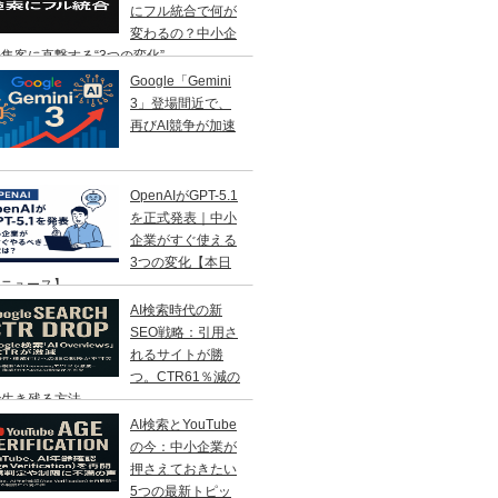
にフル統合で何が
変わるの？中小企
集客に直撃する“3つの変化”
Google「Gemini
3」登場間近で、
再びAI競争が加速
OpenAIがGPT-5.1
を正式発表｜中小
企業がすぐ使える
3つの変化【本日
Iニュース】
AI検索時代の新
SEO戦略：引用さ
れるサイトが勝
つ。CTR61％減の
で生き残る方法
AI検索とYouTube
の今：中小企業が
押さえておきたい
5つの最新トピッ