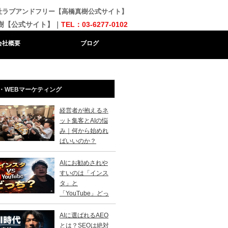
会社ラブアンドフリー【高橋真樹公式サイト】
樹【公式サイト】｜
TEL：03-6277-0102
会社概要
ブログ
・WEBマーケティング
経営者が抱えるネ
ット集客とAIの悩
み｜何から始めれ
ばいいのか？
AIにお勧めされや
すいのは「インス
タ」と
「YouTube」どっ
？
AIに選ばれるAEO
とは？SEOは絶対