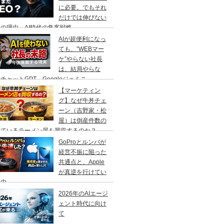
に必要。でもそれ
だけでは伸びない
の理由、AI時代の集客戦略
AIが超便利になっ
ても、”WEBマー
ケ”やらない社長
は、結局やらな
チャットGPT、Googleジェミニ
【マーケティン
グ】なぜ牛丼チェ
ーン（吉野家・松
屋）は倒産件数の
えているラーメン屋を買収するのか？
GoProとルンバが
経営不振に陥った
共通点と、Apple
が真逆を行けてい
理由
2026年のAIエージ
ェント時代に向け
て