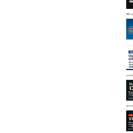
業の
のA
中