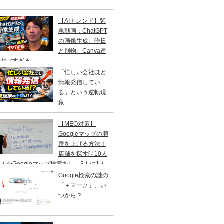
【AIトレンド】緊
急動画：ChatGPT
の画像生成、昨日
と別物。Canva連
がヤバすぎる
「忙しい会社ほど
情報発信してい
る」という逆転現
象
【MEO対策】
Googleマップの順
番を上げる方法！
店舗を探す時10人
人がGoogleマップ検索をし、3人に1人
１日以内に来店する事を知ってますか？
Google検索の謎の
「＋マーク」、い
つから？