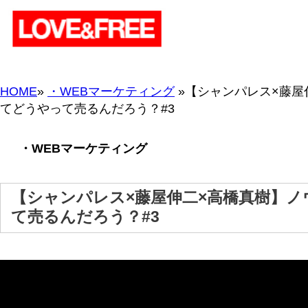
HOME
»
・WEBマーケティング
»【シャンパレス×藤屋伸二×高橋真樹】ノウ
てどうやって売るんだろう？#3
・WEBマーケティング
【シャンパレス×藤屋伸二×高橋真樹】ノウハウってどうや
て売るんだろう？#3