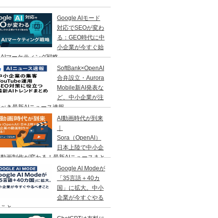
Google AIモード
対応でSEOが変わ
る：GEO時代に中
小企業が今すぐ始
AIマーケティング戦略
SoftBank×OpenAI
合弁設立・Aurora
Mobile新AI発表な
ど、中小企業が注
べき最新AIニュース速報
AI動画時代が到来
｜
Sora（OpenAI）
日本上陸で中小企
動画制作が変わる！最新AIニュースまと
Google AI Modeが
「35言語＋40カ
国」に拡大。中小
企業が今すぐやる
きこと