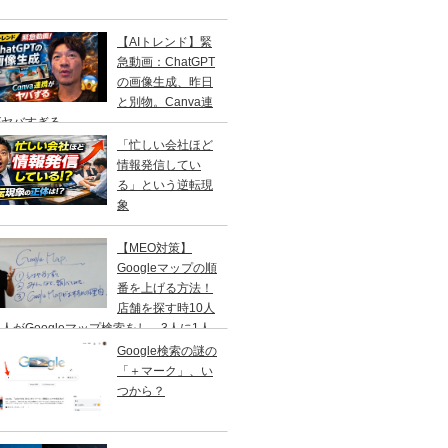
【AIトレンド】緊
急動画：ChatGPT
の画像生成、昨日
と別物。Canva連
がヤバすぎる
「忙しい会社ほど
情報発信してい
る」という逆転現
象
【MEO対策】
Googleマップの順
番を上げる方法！
店舗を探す時10人
人がGoogleマップ検索をし、3人に1人
１日以内に来店する事を知ってますか？
Google検索の謎の
「＋マーク」、い
つから？