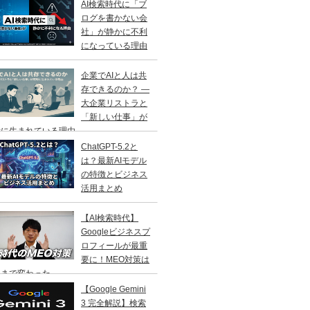
AI検索時代に「ブ
ログを書かない会
社」が静かに不利
になっている理由
企業でAIと人は共
存できるのか？ ―
大企業リストラと
「新しい仕事」が
に生まれている理由 ―
ChatGPT-5.2と
は？最新AIモデル
の特徴とビジネス
活用まとめ
【AI検索時代】
Googleビジネスプ
ロフィールが最重
要に！MEO対策は
こまで変わった
【Google Gemini
3 完全解説】検索