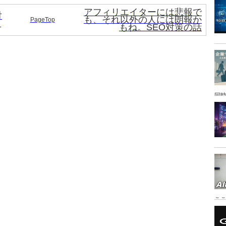
アフィリエイターには悲報で
対
も、それ以外の人には朗報か
PageTop
！
もね。SEO対策の話
同時
こ