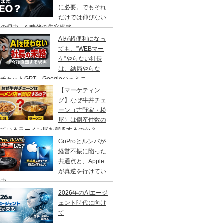
に必要。でもそれ
だけでは伸びない
の理由、AI時代の集客戦略
AIが超便利になっ
ても、”WEBマー
ケ”やらない社長
は、結局やらな
チャットGPT、Googleジェミニ
【マーケティン
グ】なぜ牛丼チェ
ーン（吉野家・松
屋）は倒産件数の
えているラーメン屋を買収するのか？
GoProとルンバが
経営不振に陥った
共通点と、Apple
が真逆を行けてい
理由
2026年のAIエージ
ェント時代に向け
て