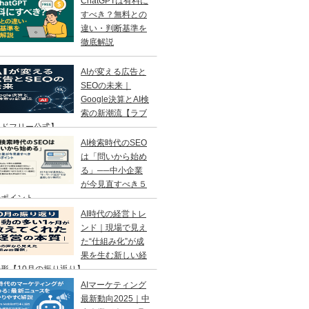
ChatGPTは有料に
すべき？無料との
違い・判断基準を
徹底解説
AIが変える広告と
SEOの未来｜
Google決算とAI検
索の新潮流【ラブ
ンドフリー公式】
AI検索時代のSEO
は「問いから始め
る」──中小企業
が今見直すべき５
のポイント
AI時代の経営トレ
ンド｜現場で見え
た“仕組み化”が成
果を生む新しい経
形【10月の振り返り】
AIマーケティング
最新動向2025｜中