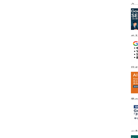
ク
める
目す
業の
め
べ