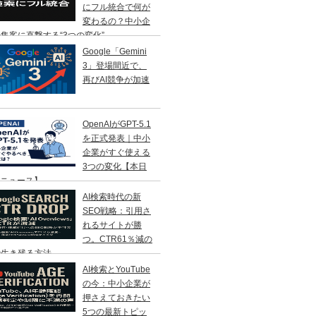
にフル統合で何が
変わるの？中小企
集客に直撃する“3つの変化”
Google「Gemini
3」登場間近で、
再びAI競争が加速
OpenAIがGPT-5.1
を正式発表｜中小
企業がすぐ使える
3つの変化【本日
Iニュース】
AI検索時代の新
SEO戦略：引用さ
れるサイトが勝
つ。CTR61％減の
で生き残る方法
AI検索とYouTube
の今：中小企業が
押さえておきたい
5つの最新トピッ