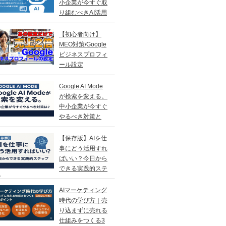
小企業が今すぐ取
り組むべきAI活用
略
【初心者向け】
MEO対策/Google
ビジネスプロフィ
ール設定
Google AI Mode
が検索を変える。
中小企業が今すぐ
やるべき対策と
？
【保存版】AIを仕
事にどう活用すれ
ばいい？今日から
できる実践的ステ
プ
AIマーケティング
時代の学び方｜売
り込まずに売れる
仕組みをつくる3