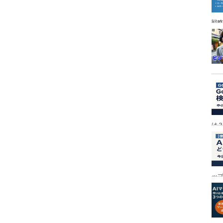
戦
は
ッ