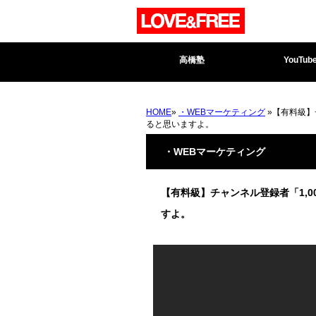
高橋塾
YouTub
HOME
»
・WEBマーケティング
»【有料級】
ると思いますよ。
・WEBマーケティング
【有料級】チャンネル登録者「1,
すよ。