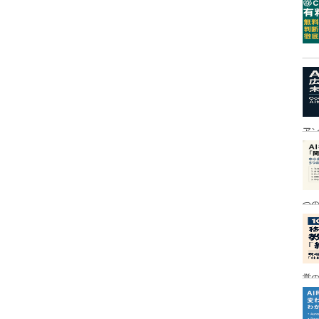
ア
つ
営の