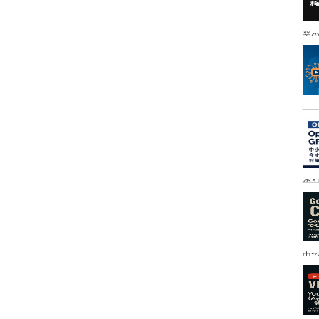
業の
のA
中