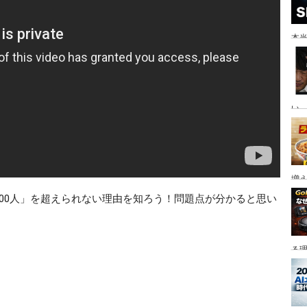
本当
い。
増
000人」を超えられない理由を知ろう！問題点が分かると思い
る