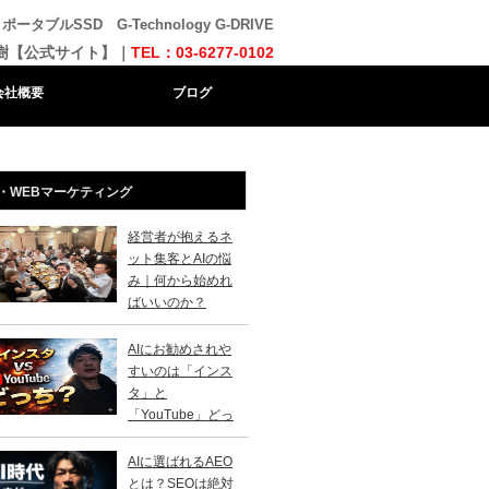
ブルSSD G-Technology G-DRIVE
樹【公式サイト】｜
TEL：03-6277-0102
会社概要
ブログ
・WEBマーケティング
経営者が抱えるネ
ット集客とAIの悩
み｜何から始めれ
ばいいのか？
AIにお勧めされや
すいのは「インス
タ」と
「YouTube」どっ
？
AIに選ばれるAEO
とは？SEOは絶対