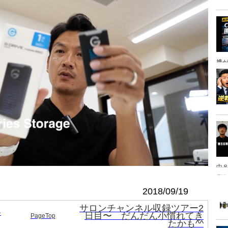
携
中８
は
2018/09/19
サロンチャンネル収録ツアー2
客
日目〜 だんだん小慣れてき
PageTop
たかも^^