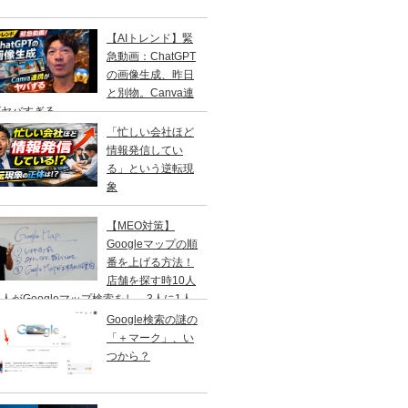
【AIトレンド】緊
急動画：ChatGPT
の画像生成、昨日
と別物。Canva連
がヤバすぎる
「忙しい会社ほど
情報発信してい
る」という逆転現
象
【MEO対策】
Googleマップの順
番を上げる方法！
店舗を探す時10人
人がGoogleマップ検索をし、3人に1人
１日以内に来店する事を知ってますか？
Google検索の謎の
「＋マーク」、い
つから？