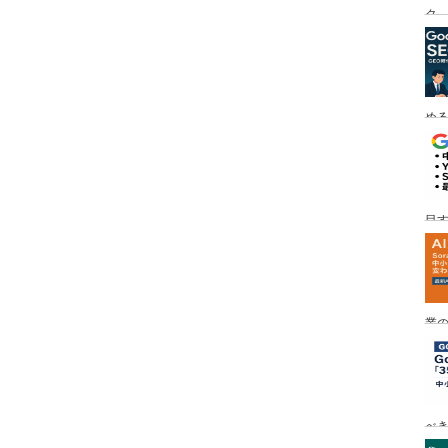
ク
める
目す
業の
め
べ