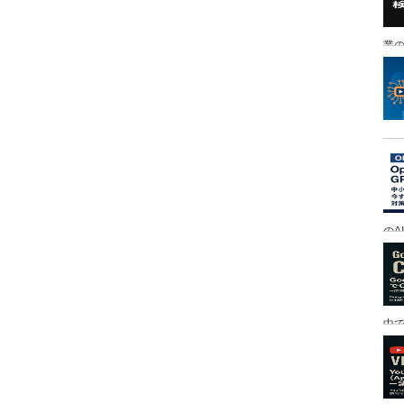
業の
のA
中