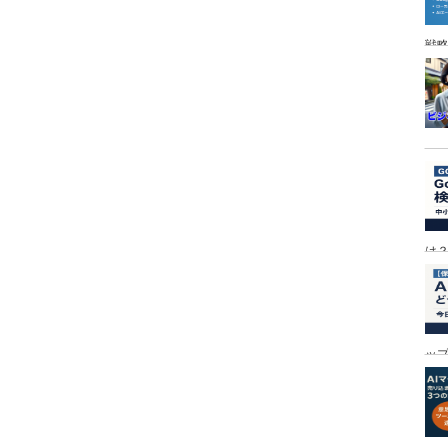
戦
は
ッ