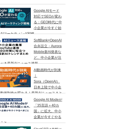
Google AIモード
対応でSEOが変わ
る：GEO時代に中
小企業が今すぐ始
AIマーケティング戦略
SoftBank×OpenAI
合弁設立・Aurora
Mobile新AI発表な
ど、中小企業が注
べき最新AIニュース速報
AI動画時代が到来
｜
Sora（OpenAI）
日本上陸で中小企
動画制作が変わる！最新AIニュースまと
Google AI Modeが
「35言語＋40カ
国」に拡大。中小
企業が今すぐやる
きこと