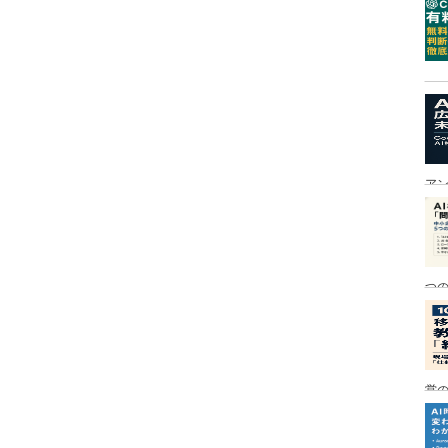
ア
つ
営の