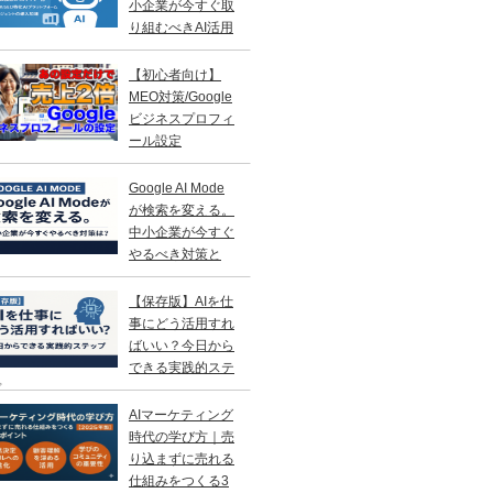
小企業が今すぐ取
り組むべきAI活用
略
【初心者向け】
MEO対策/Google
ビジネスプロフィ
ール設定
Google AI Mode
が検索を変える。
中小企業が今すぐ
やるべき対策と
？
【保存版】AIを仕
事にどう活用すれ
ばいい？今日から
できる実践的ステ
プ
AIマーケティング
時代の学び方｜売
り込まずに売れる
仕組みをつくる3