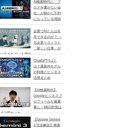
AI検索時代に「ブ
ログを書かない会
社」が静かに不利
になっている理由
企業でAIと人は共
存できるのか？ ―
大企業リストラと
「新しい仕事」が
に生まれている理由 ―
ChatGPT-5.2と
は？最新AIモデル
の特徴とビジネス
活用まとめ
【AI検索時代】
Googleビジネスプ
ロフィールが最重
要に！MEO対策は
こまで変わった
【Google Gemini
3 完全解説】検索