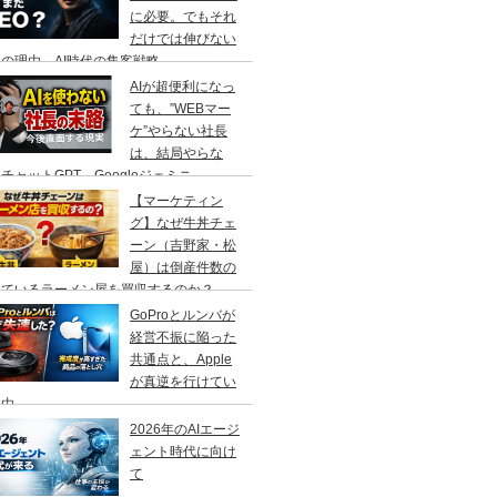
に必要。でもそれ
だけでは伸びない
の理由、AI時代の集客戦略
AIが超便利になっ
ても、”WEBマー
ケ”やらない社長
は、結局やらな
チャットGPT、Googleジェミニ
【マーケティン
グ】なぜ牛丼チェ
ーン（吉野家・松
屋）は倒産件数の
えているラーメン屋を買収するのか？
GoProとルンバが
経営不振に陥った
共通点と、Apple
が真逆を行けてい
理由
2026年のAIエージ
ェント時代に向け
て