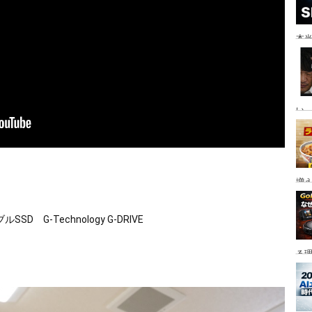
本当
い。
増
G-Technology G-DRIVE 
る