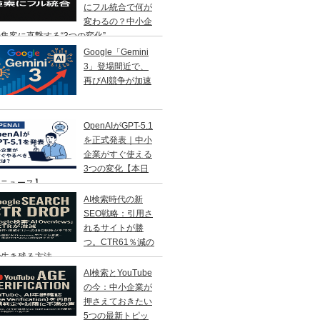
にフル統合で何が
変わるの？中小企
集客に直撃する“3つの変化”
Google「Gemini
3」登場間近で、
再びAI競争が加速
OpenAIがGPT-5.1
を正式発表｜中小
企業がすぐ使える
3つの変化【本日
Iニュース】
AI検索時代の新
SEO戦略：引用さ
れるサイトが勝
つ。CTR61％減の
で生き残る方法
AI検索とYouTube
の今：中小企業が
押さえておきたい
5つの最新トピッ