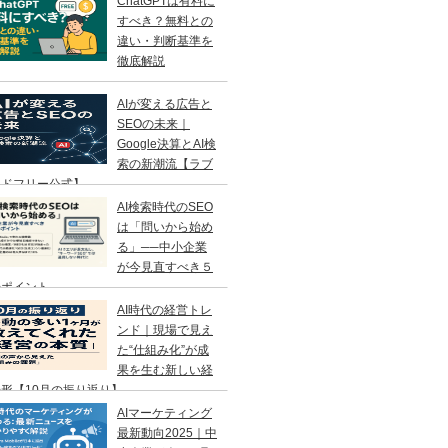
ChatGPTは有料に
すべき？無料との
違い・判断基準を
徹底解説
AIが変える広告と
SEOの未来｜
Google決算とAI検
索の新潮流【ラブ
ンドフリー公式】
AI検索時代のSEO
は「問いから始め
る」──中小企業
が今見直すべき５
のポイント
AI時代の経営トレ
ンド｜現場で見え
た“仕組み化”が成
果を生む新しい経
形【10月の振り返り】
AIマーケティング
最新動向2025｜中