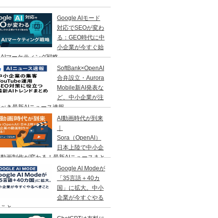
Google AIモード
対応でSEOが変わ
る：GEO時代に中
小企業が今すぐ始
AIマーケティング戦略
SoftBank×OpenAI
合弁設立・Aurora
Mobile新AI発表な
ど、中小企業が注
べき最新AIニュース速報
AI動画時代が到来
｜
Sora（OpenAI）
日本上陸で中小企
動画制作が変わる！最新AIニュースまと
Google AI Modeが
「35言語＋40カ
国」に拡大。中小
企業が今すぐやる
きこと