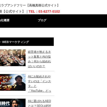
会社ラブアンドフリー【高橋真樹公式サイト】
樹【公式サイト】｜
TEL：03-6277-0102
会社概要
ブログ
・WEBマーケティング
経営者が抱えるネ
ット集客とAIの悩
み｜何から始めれ
ばいいのか？
AIにお勧めされや
すいのは「インス
タ」と
「YouTube」どっ
？
AIに選ばれるAEO
とは？SEOは絶対