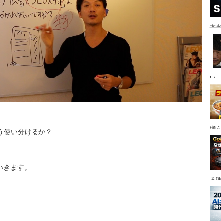
本当
い。
増
う使い分けるか？
いきます。
る