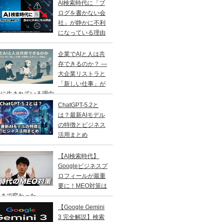
AI検索時代に「ブ
ログを書かない会
社」が静かに不利
になっている理由
企業でAIと人は共
存できるのか？ ―
大企業リストラと
「新しい仕事」が
に生まれている理由 ―
ChatGPT-5.2と
は？最新AIモデル
の特徴とビジネス
活用まとめ
【AI検索時代】
Googleビジネスプ
ロフィールが最重
要に！MEO対策は
こまで変わった
【Google Gemini
3 完全解説】検索