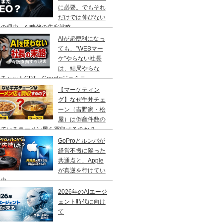
に必要。でもそれ
だけでは伸びない
の理由、AI時代の集客戦略
AIが超便利になっ
ても、”WEBマー
ケ”やらない社長
は、結局やらな
チャットGPT、Googleジェミニ
【マーケティン
グ】なぜ牛丼チェ
ーン（吉野家・松
屋）は倒産件数の
えているラーメン屋を買収するのか？
GoProとルンバが
経営不振に陥った
共通点と、Apple
が真逆を行けてい
理由
2026年のAIエージ
ェント時代に向け
て