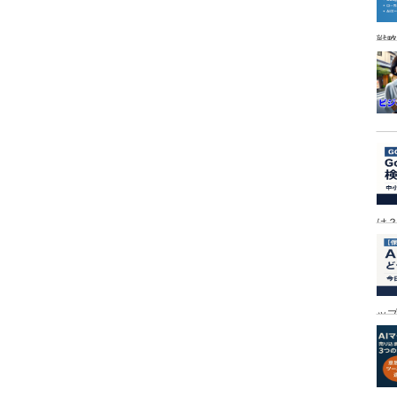
戦
は
ッ