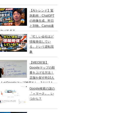
【AIトレンド】緊
急動画：ChatGPT
の画像生成、昨日
と別物。Canva連
がヤバすぎる
「忙しい会社ほど
情報発信してい
る」という逆転現
象
【MEO対策】
Googleマップの順
番を上げる方法！
店舗を探す時10人
人がGoogleマップ検索をし、3人に1人
１日以内に来店する事を知ってますか？
Google検索の謎の
「＋マーク」、い
つから？