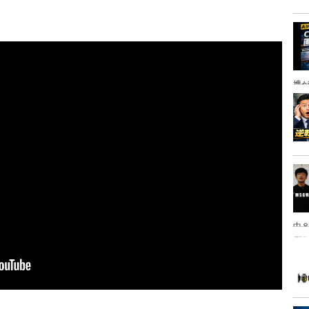
携
中８
は