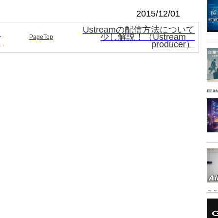
2015/12/01
Ustreamの配信方法について
と
少し解説！（Ustream
PageTop
？
producer）
同時
こ