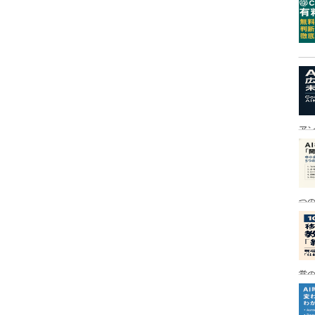
ア
つ
営の