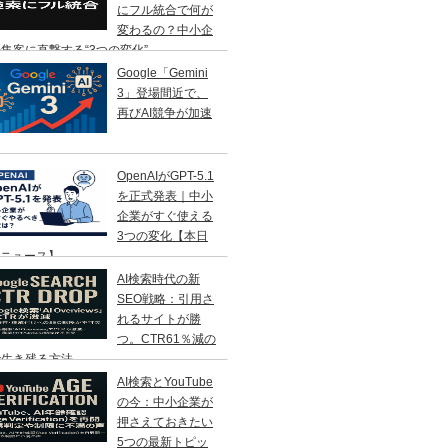
にフル統合で何が
変わるの？中小企
集客に直撃する“3つの変化”
Google「Gemini
3」登場間近で、
再びAI競争が加速
OpenAIがGPT-5.1
を正式発表｜中小
企業がすぐ使える
3つの変化【本日
Iニュース】
AI検索時代の新
SEO戦略：引用さ
れるサイトが勝
つ。CTR61％減の
で生き残る方法
AI検索とYouTube
の今：中小企業が
押さえておきたい
5つの最新トピッ