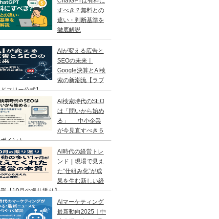
ChatGPTは有料に
すべき？無料との
違い・判断基準を
徹底解説
AIが変える広告と
SEOの未来｜
Google決算とAI検
索の新潮流【ラブ
ンドフリー公式】
AI検索時代のSEO
は「問いから始め
る」──中小企業
が今見直すべき５
のポイント
AI時代の経営トレ
ンド｜現場で見え
た“仕組み化”が成
果を生む新しい経
形【10月の振り返り】
AIマーケティング
最新動向2025｜中