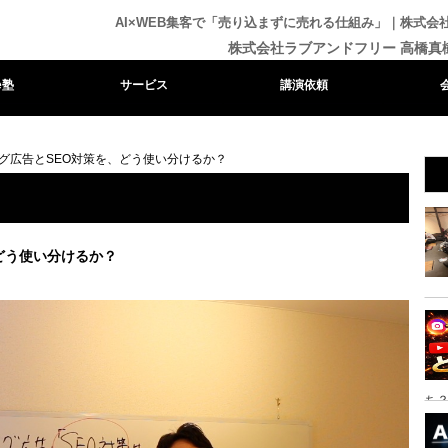
AI×WEB集客で「売り込まずに売れる仕組み」｜株式
株式会社ラブアンドフリー 高橋真
e塾
サービス
講演依頼
グ広告とSEO対策を、どう使い分けるか？
どう使い分けるか？
ち