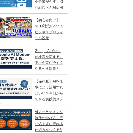
小企業が今すぐ取
り組むべきAI活用
略
【初心者向け】
MEO対策/Google
ビジネスプロフィ
ール設定
Google AI Mode
が検索を変える。
中小企業が今すぐ
やるべき対策と
？
【保存版】AIを仕
事にどう活用すれ
ばいい？今日から
できる実践的ステ
プ
AIマーケティング
時代の学び方｜売
り込まずに売れる
仕組みをつくる3