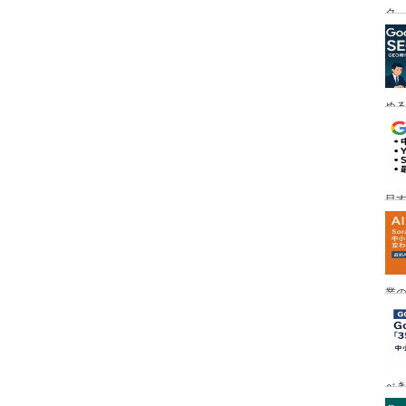
ク
める
目す
業の
め
べ