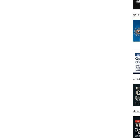
業の
のA
中